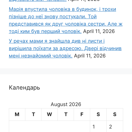
Марія впустила чоловіка в будинок, і трохи
пізніше до неї знову постукали. Той
представився як друг чоловіка сестри. Але ж
тоді ким був перший чоловік.
April 11, 2026
У речах мами я знайшла див ні листи і
вирішила поїхати за адресою. Двері відчинив
мені незнайомий чоловік.
April 11, 2026
Календарь
August 2026
M
T
W
T
F
S
S
1
2