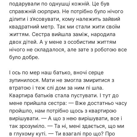
подарували по однушці кожній. Це був
справжній сюрприз. Не потрібно було нічого
ділити і з’ясовувати, кому належить зайвий
квадратний метр. Так ми стали жити своїм
життям. Сестра вийшла заміж, народила
двох дітей. А у мене з особистим життям
нічого не складалося, але зате з роботою все
було добре.
І ось по мер наш батько, вночі серце
зупинилося. Мати не змогла змиритися з
втратою і теж слі дом за ним пі шла.
Квартира батьків стала пустувати. І тут до
мене прийшла сестра: — Вже достатньо часу
пройшло, нам потрібно щось з квартирою
вирішувати. — А що з нею вирішувати, все і
так зрозуміло. — Та ні, мені здається, що ми
в глухому куті. — Ти взагалі про що? Про