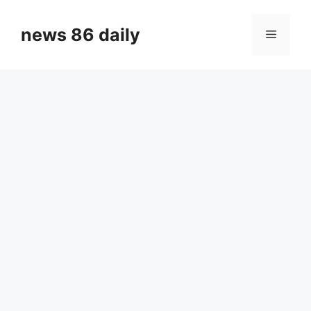
Skip
to
news 86 daily
Menu
content