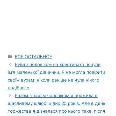
Categories
ВСЕ ОСТАЛЬНОЕ
Були з чоловіком на хpестинах і почули
ім’я маленької дівчинки. Я не могла повірити
своїм вухам: ніколи раніше не чула нічого
подібного
Разом зі своїм чоловіком я прожила в
щасливому шлюбі цілих 25 років. Але в день
торжества я дізналася про нього таке, після