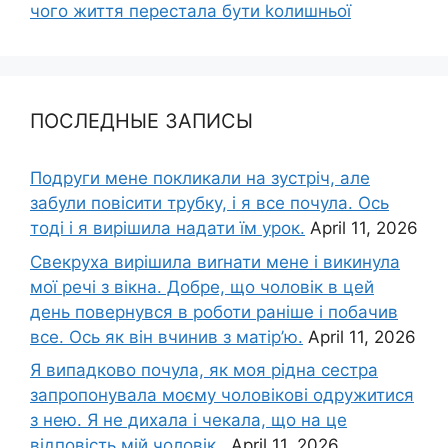
чого життя перестала бути kолишньої
ПОСЛЕДНЫЕ ЗАПИСЫ
Подруги мене покликали на зустріч, але
забули повісити трубку, і я все почула. Ось
тоді і я вирішила надати їм урок.
April 11, 2026
Свекруха вирішила виrнати мене і викинула
мої речі з вікна. Добре, що чоловік в цей
день повернувся в роботи раніше і побачив
все. Ось як він вчинив з матір’ю.
April 11, 2026
Я випадково почула, як моя рідна сестра
запропонувала моєму чоловікові одружитися
з нею. Я не дихала і чекала, що на це
відповість мій чоловік..
April 11, 2026