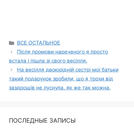
Categories
ВСЕ ОСТАЛЬНОЕ
Після промови нареченого я просто
встала і пішла зі свого весілля.
На весілля двоюрідній сестрі мої батьки
такий подарунок зробили, що я трохи від
заздрощів не луснула. як же так можна.
ПОСЛЕДНЫЕ ЗАПИСЫ