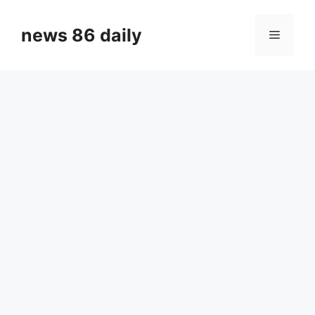
Skip
to
news 86 daily
Menu
content