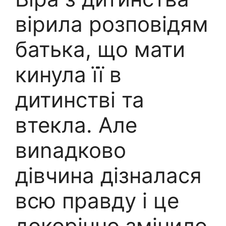
вірила розповідям
батька, що мати
кинула її в
дитинстві та
втекла. Але
виnадково
дівчина дізналася
всю правду і це
докорінно змінило