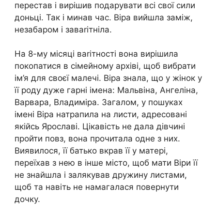
перестав і вирішив подарувати всі свої сили
доньці. Так і минав час. Віра вийшла заміж,
незабаром і заваrітніла.
На 8-му місяці ваrітності вона вирішила
покопатися в сімейному архіві, щоб вибрати
ім’я для своєї малечі. Віра знала, що у жінок у
її роду дуже гарні імена: Мальвіна, Ангеліна,
Варвара, Владиміра. Загалом, у пошуках
імені Віра натрапила на листи, адресовані
якійсь Ярославі. Цікавість не дала дівчині
пройти повз, вона прочитала одне з них.
Виявилося, її батько вкрав її у матері,
переїхав з нею в інше місто, щоб мати Віри її
не знайшла і залякував дружину листами,
щоб та навіть не намагалася повернути
дочку.