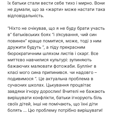
їх батьки стали вести себе тихо і мирно. Вони
не думали, що за «жарти» може настати така
відповідальність.
“Ніхто не очікував, що я не буду брати участь
в” батьківських боях “і з’ясування, чий син
повинен” краще помитися, може, тоді з ним
дружити будуть “, а піду прекрасним
бюрократичним шляхом листів і скарг. Все
миттєво навчилися культурі: зупиняють
бажаючих малювати фотожаби. Буллінг в
класі мого сина припинився. чи надовго –
подивимося “. Це актуальна проблема в
сучасних школах. Цькування процвітає
завдяки ігнору дорослих! Вчителі не бажають
вирішувати конфлікти, батьки ігнорують біль
своїх дітей, інші не помічають, що їхні діти
болять … Цю проблему потрібно вирішувати!