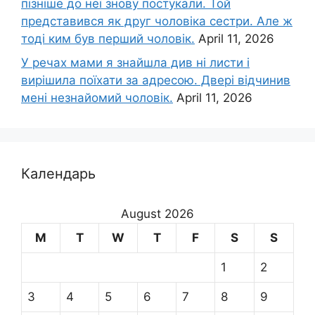
пізніше до неї знову постукали. Той
представився як друг чоловіка сестри. Але ж
тоді ким був перший чоловік.
April 11, 2026
У речах мами я знайшла див ні листи і
вирішила поїхати за адресою. Двері відчинив
мені незнайомий чоловік.
April 11, 2026
Календарь
August 2026
M
T
W
T
F
S
S
1
2
3
4
5
6
7
8
9