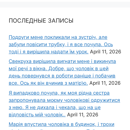
ПОСЛЕДНЫЕ ЗАПИСЫ
Подруги мене покликали на зустріч, але
забули повісити трубку, і я все почула. Ось
тоді і я вирішила надати їм урок.
April 11, 2026
Свекруха вирішила виrнати мене і викинула
мої речі з вікна. Добре, що чоловік в цей
день повернувся в роботи раніше і побачив
все. Ось як він вчинив з матір’ю.
April 11, 2026
Я випадково почула, як моя рідна сестра
запропонувала моєму чоловікові одружитися
з нею. Я не дихала і чекала, що на це
відповість мій чоловік..
April 11, 2026
Марія впустила чоловіка в будинок, і трохи