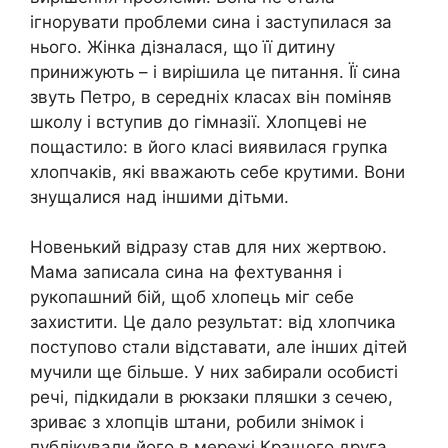
ігнорувати проблеми сина і заступилася за
нього. Жінка дізналася, що її дитину
принижують – і вирішила це питання. Її сина
звуть Петро, в середніх класах він поміняв
школу і вступив до гімназії. Хлопцеві не
пощастило: в його класі виявилася групка
хлопчаків, які вважають себе крутими. Вони
знущалися над іншими дітьми.
Новенький відразу став для них жертвою.
Мама записала сина на фехтування і
рукопашний бій, щоб хлопець міг себе
захистити. Це дало результат: від хлопчика
поступово стали відставати, але інших дітей
мучили ще більше. У них забирали особисті
речі, підкидали в рюкзаки пляшки з сечею,
зриває з хлопців штани, робили знімок і
публікували його в мережі Кращого друга