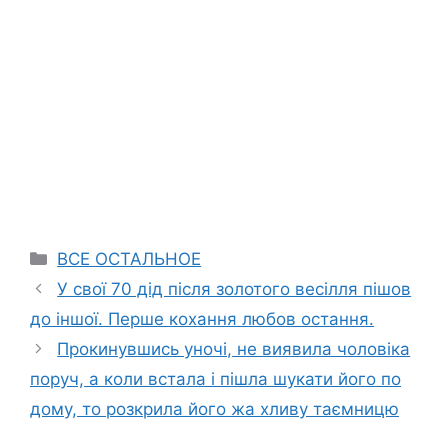
Categories
ВСЕ ОСТАЛЬНОЕ
У свої 70 дід після золотого весілля пішов
до іншої. Перше кохання любов остання.
Прокинувшись уночі, не виявила чоловіка
поруч, а коли встала і пішла шукати його по
дому, то розкрила його жа хливу таємницю