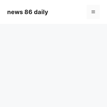
Skip
to
news 86 daily
Menu
content