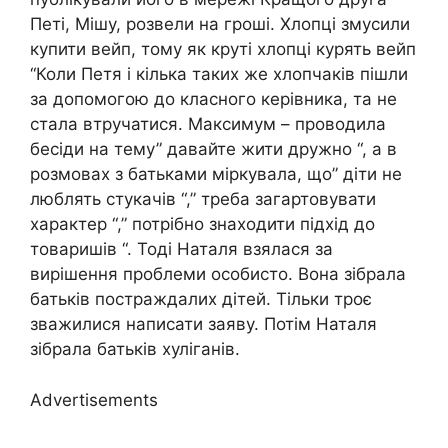
Петі, Мішу, розвели на гроші. Хлопці змусили
купити вейп, тому як круті хлопці курять вейп
“Коли Петя і кілька таких же хлопчаків пішли
за допомогою до класного керівника, та не
стала втручатися. Максимум – проводила
бесіди на тему” давайте жити дружно “, а в
розмовах з батьками міркувала, що” діти не
люблять стукачів “,” треба загартовувати
характер “,” потрібно знаходити підхід до
товаришів “. Тоді Наталя взялася за
вирішення проблеми особисто. Вона зібрала
батьків постраждалих дітей. Тільки троє
зважилися написати заяву. Потім Наталя
зібрала батьків хуліганів.
Advertisements