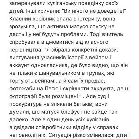
заперечували хуліганську поведінку своїх
дітей. Інші кричали: “Ви нічого не доведете!”
Класний керівник впала в істерику; вона
зрозуміла, що активна матуся спуску не
дасть і у неї будуть проблеми. Тоді вчитель
спробувала відмовитися від класного
керівництва. “Я зібрала конкретні докази:
листування учасників історії з вейпом і
аккаунт однокласника, де було видно, що він
не тільки є шанувальником в групах, які
торгують вейпамі, а й сам їх продає;
фотожаби на Петю і скріншоти аккаунта, де ці
фотографії були розміщені ” . Але суд і
прокуратура не злякали батьків; вони
думали, що матуся блефує і не зайде так
далеко. Але в один день усіх хуліганів
відвідали співробітники відділу у справах
неповнолітніх. Ситуація різко змінилася: діти і