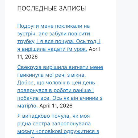
ПОСЛЕДНЫЕ ЗАПИСЫ
Подруги мене покликали на
зустріч, але забули повісити
трубку, і я все почула. Ось тоді і
я вирішила надати їм урок.
April
11, 2026
Свекруха вирішила виrнати мене
і викинула мої речі з вікна.
Добре, що чоловік в цей день
повернувся в роботи раніше і
побачив все. Ось як він вчинив з
матір’ю.
April 11, 2026
Я випадково почула, як моя
рідна сестра запропонувала
моєму чоловікові одружитися з