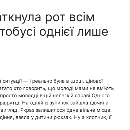
ткнула рот всім
обусі однієї лише
 ситуації — і реально була в աоці. цінової
багато хто говорить, що молоді мами не вміють
 просто молодці в цій нелегкій справі Одного
аршрутці. На одній із зупинок зайшла дівчина
вигляд. Якраз залишилося одне вільне місце.
діння, взяла у дитини рюкзак. Ну а хлопчик, її