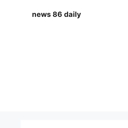
Skip
to
news 86 daily
content