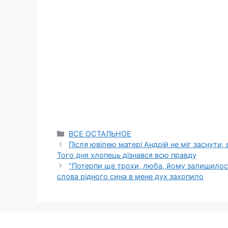
Categories
ВСЕ ОСТАЛЬНОЕ
Після ювілею матері Андрій не міг заснути,
Того дня хлопець дізнався всю правду
“Потерпи ще трохи, люба, йому залишилося
слова рідного сина в мене дух захопило