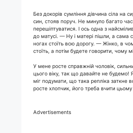
Без докорів сумління дівчина сіла на си
син, стояв поруч. Не минуло багато ча
перешіптуватися. І ось одна з найсміли
до матусі. — Ну і матері пішли, а сама 
ногах стоїть всю дорогу. — Жінко, в чо
стоїть, а потім будете говорити, чому м
У мене росте справжній чоловік, сильн
цього віку, так що давайте не будемо! 
міг подумати, що така репліка заткне вс
росте хлопчик, його треба вчити цьому
Advertisements