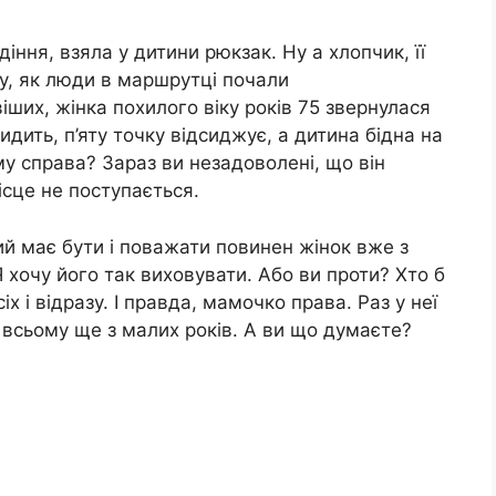
діння, взяла у дитини рюкзак. Ну а хлопчик, її
су, як люди в маршрутці почали
віших, жінка похилого віку років 75 звернулася
сидить, п’яту точку відсиджує, а дитина бідна на
му справа? Зараз ви незадоволені, що він
ісце не поступається.
ий має бути і поважати повинен жінок вже з
Я хочу його так виховувати. Або ви проти? Хто б
іх і відразу. І правда, мамочко права. Раз у неї
 всьому ще з малих років. А ви що думаєте?