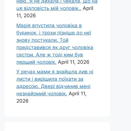
нею. Я не дихала і чекала, що на
це відповість мій чоловік..
April
11, 2026
Марія впустила чоловіка в
будинок, і трохи пізніше до неї
знову постукали. Той
представився як друг чоловіка
сестри. Але ж тоді ким був
перший чоловік.
April 11, 2026
У речах мами я знайшла див ні
листи і вирішила поїхати за
адресою. Двері відчинив мені
незнайомий чоловік.
April 11,
2026