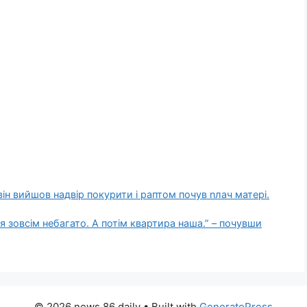
 він вийшов надвір покурити і раптом почув nлач матері.
 зовсім небагато. А потім квартира наша.” – почувши
© 2026 news 86 daily
• Built with
GeneratePress