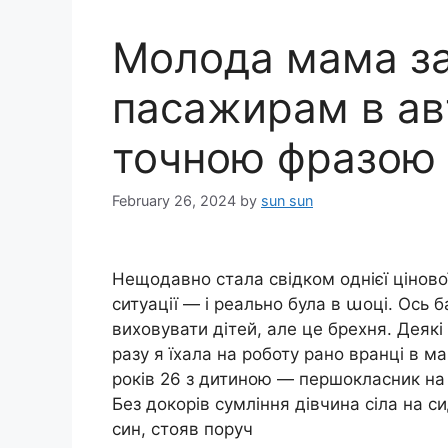
Молода мама за
пасажирам в авт
точною фразою
February 26, 2024
by
sun sun
Нещодавно стала свідком однієї цінової
ситуації — і реально була в աоці. Ось 
виховувати дітей, але це брехня. Деякі
разу я їхала на роботу рано вранці в м
років 26 з дитиною — першокласник на 
Без докорів сумління дівчина сіла на си
син, стояв поруч