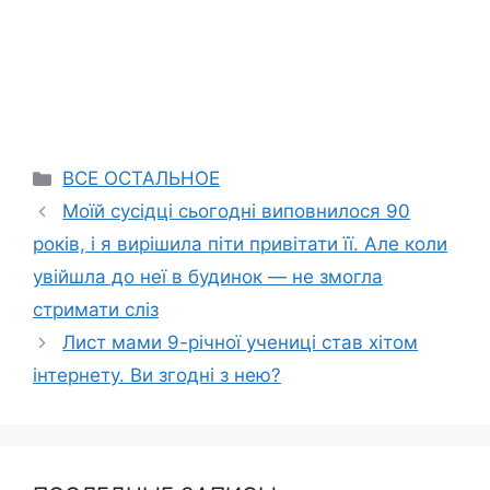
Categories
ВСЕ ОСТАЛЬНОЕ
Моїй сусідці сьогодні виповнилося 90
років, і я вирішила піти привітати її. Але коли
увійшла до неї в будинок — не змогла
стримати сліз
Лист мами 9-річної учениці став хітом
інтернету. Ви згодні з нею?