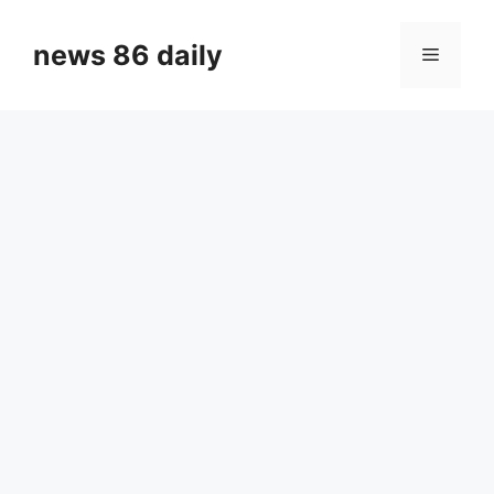
Skip
to
news 86 daily
Menu
content