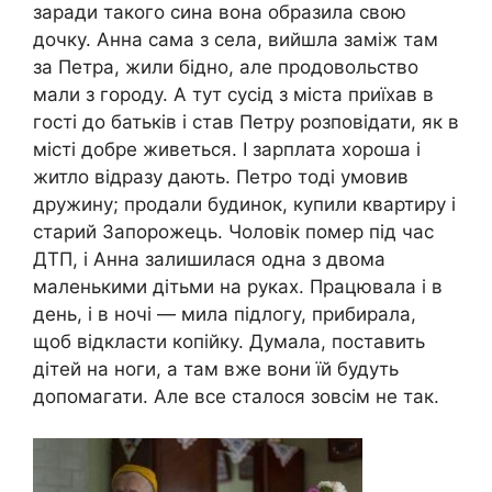
заради такого сина вона образила свою
дочку. Анна сама з села, вийшла заміж там
за Петра, жили бідно, але продовольство
мали з городу. А тут сусід з міста приїхав в
гості до батьків і став Петру розповідати, як в
місті добре живеться. І зарплата хороша і
житло відразу дають. Петро тоді умовив
дружину; продали будинок, купили квартиру і
старий Запорожець. Чоловік помер під час
ДТП, і Анна залишилася одна з двома
маленькими дітьми на руках. Працювала і в
день, і в ночі — мила підлогу, прибирала,
щоб відкласти копійку. Думала, поставить
дітей на ноги, а там вже вони їй будуть
допомагати. Але все сталося зовсім не так.