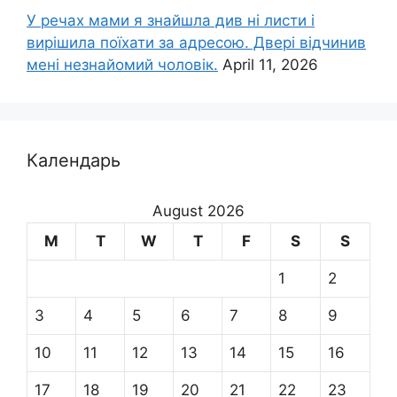
У речах мами я знайшла див ні листи і
вирішила поїхати за адресою. Двері відчинив
мені незнайомий чоловік.
April 11, 2026
Календарь
August 2026
M
T
W
T
F
S
S
1
2
3
4
5
6
7
8
9
10
11
12
13
14
15
16
17
18
19
20
21
22
23