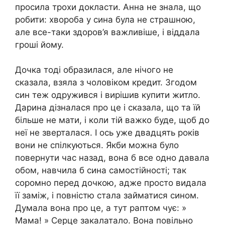
просила трохи докласти. Анна не знала, що
робити: хвороба у сина була не страшною,
але все-таки здоров’я важливіше, і віддала
гроші йому.
Дочка тоді образилася, але нічого не
сказала, взяла з чоловіком кредит. Згодом
син теж одружився і вирішив купити житло.
Дарина дізналася про це і сказала, що та їй
більше не мати, і коли тій важко буде, щоб до
неї не зверталася. І ось уже двадцять років
вони не спілкуються. Якби можна було
повернути час назад, вона б все одно давала
обом, навчила б сина самостійності; так
соромно перед дочкою, адже просто видала
її заміж, і повністю стала займатися сином.
Думала вона про це, а тут раптом чує: »
Мама! » Серце закалатало. Вона повільно