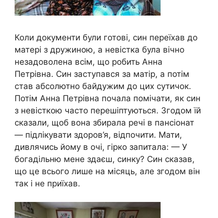
Коли документи були готові, син переїхав до
матері з дружиною, а невістка була вічно
незадоволена всім, що робить Анна
Петрівна. Син заступався за матір, а потім
став абсолютно байдужим до цих сутичок.
Потім Анна Петрівна почала помічати, як син
з невісткою часто перешіптуються. Згодом їй
сказали, щоб вона збирала речі в пансіонат
— підлікувати здоров’я, відпочити. Мати,
дивлячись йому в очі, гірко запитала: — У
богадільню мене здаєш, синку? Син сказав,
що це всього лише на місяць, але згодом він
так і не приїхав.