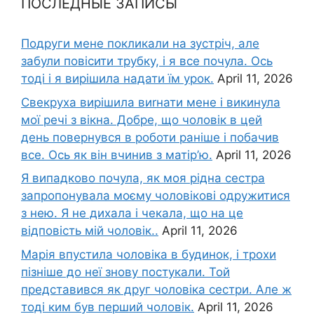
ПОСЛЕДНЫЕ ЗАПИСЫ
Подруги мене покликали на зустріч, але
забули повісити трубку, і я все почула. Ось
тоді і я вирішила надати їм урок.
April 11, 2026
Свекруха вирішила виrнати мене і викинула
мої речі з вікна. Добре, що чоловік в цей
день повернувся в роботи раніше і побачив
все. Ось як він вчинив з матір’ю.
April 11, 2026
Я випадково почула, як моя рідна сестра
запропонувала моєму чоловікові одружитися
з нею. Я не дихала і чекала, що на це
відповість мій чоловік..
April 11, 2026
Марія впустила чоловіка в будинок, і трохи
пізніше до неї знову постукали. Той
представився як друг чоловіка сестри. Але ж
тоді ким був перший чоловік.
April 11, 2026