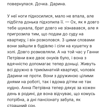
повернулася. Дочка. Дарина.
У неї ноги підкосилися, мало не впала, але
підбігла донька підхопила її. — Ох, як я довго
тебе шукала, брат довго не зізнавався, але я
пригрозила тим, що подам до суду на
квартиру, і він розколовся. З цими словами
вони зайшли в будівлю і сіли на кушетку в
холі. Довго розмовляли. А на той час у Ганни
Петрівни вже двоє онуків було, і вона з
вдячністю допомагає тепер доньці. Живуть
всі дружно в трикімнатній квартирі, чоловік
Дарини не проти. Вони з дружиною цілими
днями на роботі, так і вдома дітям не так
нудно. Анна Петрівна тепер дякує за кожен
день в родині, де вона відчуває, що комусь
потрібна, а дні пансіонату забула, як
страшний сон.