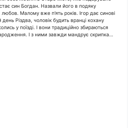
остає син Богдан. Назвали його в подяку
 любов. Малому вже п’ять років. Ігор дає синові
 день Різдва, чоловік будить вранці кохану
лись у поїзді. І вони традиційно збираються
народження. І з ними завжди мандрує скрипка…