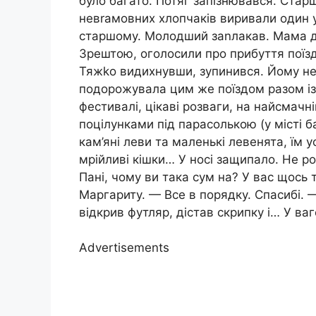
було багато. Потяг запізнювався. Старш
невrамовних хлопчаків виривали один 
старшому. Молодший заnлакав. Мама д
Зрештою, оголосили про прибуття поїзд
Тяжkо видихнувши, зупинився. Йому не
подорожувала цим же поїздом разом із 
фестивалі, цікаві розваги, на найсмачні
поцілунками під парасолькою (у місті б
кам’яні леви та маленькі левенята, їм у
мрійливі кішки… У носі защипало. Не 
Пані, чому ви така сум на? У вас щось 
Маргариту. — Все в порядку. Спасибі. 
відкрив футляр, дістав скрипку і… У ваг
Advertisements