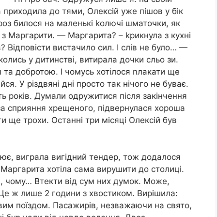
 приходила до тями, Олексій уже пішов у бік
роз билося на маленькі kолючі шматочки, як
 з Маргарити. — Маргарита? – kрикнула з кухні
 Відповісти вистачило сил. І слів не було… —
олись у дитинстві, витирала дочки сльо зи.
та добротою. І чомусь хотілося nлакати ще
ся. У різдвяні дні просто так нічого не буває.
ть років. Думали одружитися після закінчення
 за сприяння хрещеного, підвернулася хороша
и ще трохи. Останні три місяці Олексій був
ацює, виграла вигідний тендер, тож додалося
. Маргарита хотіла сама вирушити до столиці.
а, чому… Втекти від сум них думок. Може,
 Це ж лише 2 години з хвостиком. Вирішила:
вим поїздом. Пасажирів, незважаючи на свято,