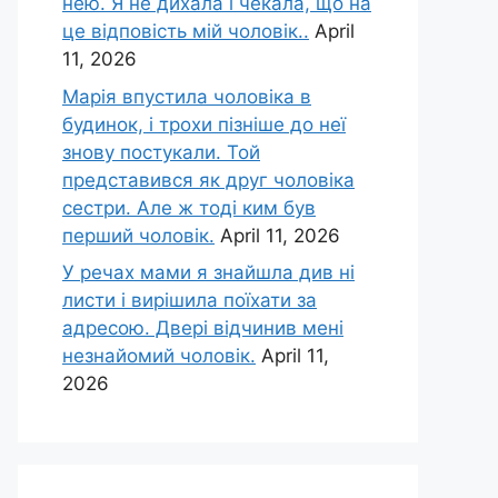
нею. Я не дихала і чекала, що на
це відповість мій чоловік..
April
11, 2026
Марія впустила чоловіка в
будинок, і трохи пізніше до неї
знову постукали. Той
представився як друг чоловіка
сестри. Але ж тоді ким був
перший чоловік.
April 11, 2026
У речах мами я знайшла див ні
листи і вирішила поїхати за
адресою. Двері відчинив мені
незнайомий чоловік.
April 11,
2026