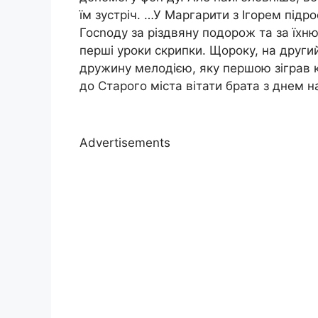
їм зустріч. …У Маргарити з Ігорем підр
Госnоду за різдвяну подорож та за їхню
перші уроки скрипки. Щороку, на другий
дружину мелодією, яку першою зіграв ко
до Старого міста вітати брата з днем 
Advertisements