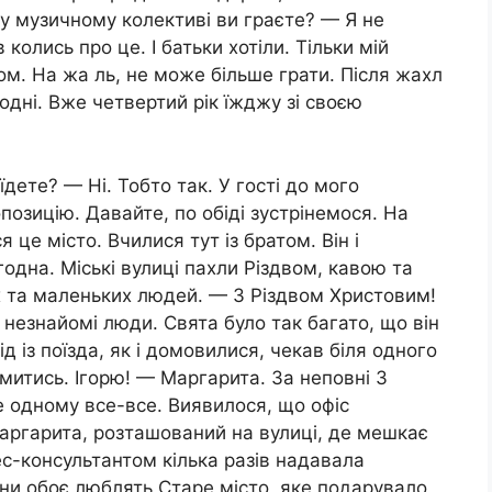
у музичному колективі ви граєте? — Я не
олись про це. І батьки хотіли. Тільки мій
ом. На жа ль, не може більше грати. Після жахл
одні. Вже четвертий рік їжджу зі своєю
їдете? — Ні. Тобто так. У гості до мого
позицію. Давайте, по обіді зустрінемося. На
це місто. Вчилися тут із братом. Він і
одна. Міські вулиці пахли Різдвом, кавою та
 та маленьких людей. — З Різдвом Христовим!
 незнайомі люди. Свята було так багато, що він
 із поїзда, як і домовилися, чекав біля одного
митись. Ігорю! — Маргарита. За неповні 3
е одному все-все. Виявилося, що офіс
аргарита, розташований на вулиці, де мешкає
нес-консультантом кілька разів надавала
ни обоє люблять Старе місто, яке подарувало