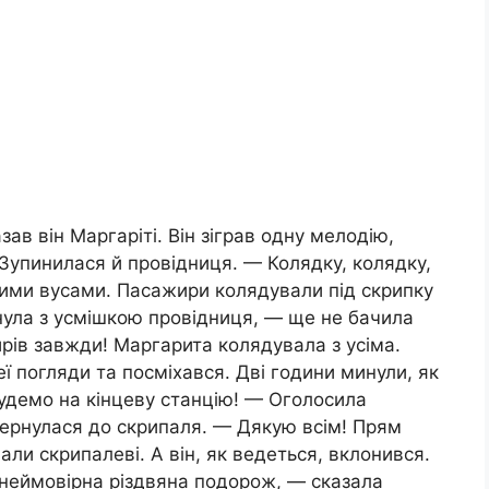
ав він Маргаріті. Він зіграв одну мелодію,
. Зупинилася й провідниця. — Колядку, колядку,
кими вусами. Пасажири колядували під скрипку
нула з усмішкою провідниця, — ще не бачила
ирів завжди! Маргарита колядувала з усіма.
еї погляди та посміхався. Дві години минули, як
удемо на кінцеву станцію! — Оголосила
ернулася до скрипаля. — Дякую всім! Прям
ли скрипалеві. А він, як ведеться, вклонився.
 неймовірна різдвяна подорож, — сказала