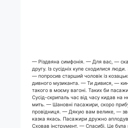
— Різдвяна симфонія. — Для вас, — сказ
другу. Із сусідніх купе сходилися люди
— попросив старший чоловік із козаць
дивного музиканта. — Ти дивися, — ки
такого в моєму вагоні. Таких би пасаж
Сусід-скрипаль час від часу кидав на н
мить. — Шановні пасажири, скоро приб
провідниця. — Дякую вам велике, — зв
казка якась. Пасажири дружно аплодува
Сховав інструмент. — Спасибі. Це була