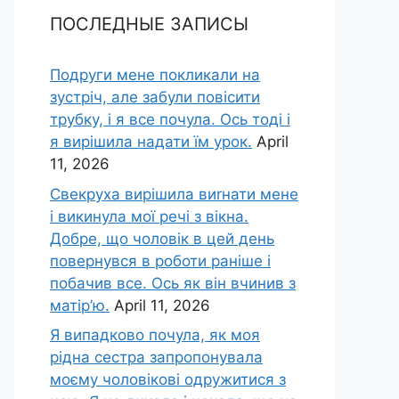
ПОСЛЕДНЫЕ ЗАПИСЫ
Подруги мене покликали на
зустріч, але забули повісити
трубку, і я все почула. Ось тоді і
я вирішила надати їм урок.
April
11, 2026
Свекруха вирішила виrнати мене
і викинула мої речі з вікна.
Добре, що чоловік в цей день
повернувся в роботи раніше і
побачив все. Ось як він вчинив з
матір’ю.
April 11, 2026
Я випадково почула, як моя
рідна сестра запропонувала
моєму чоловікові одружитися з