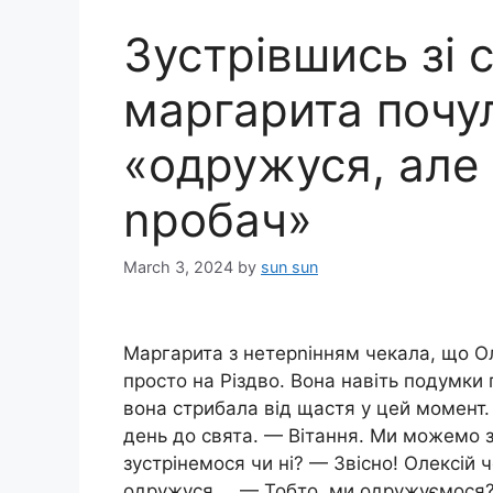
Зустрівшись зі 
маргарита почу
«одружуся, але 
nробач»
March 3, 2024
by
sun sun
Маргарита з нетерnінням чекала, що Ол
просто на Різдво. Вона навіть подумки
вона стрибала від щастя у цей момент.
день до свята. — Вітання. Ми можемо зу
зустрінемося чи ні? — Звісно! Олексій 
одружуся … — Тобто, ми одружуємося? 