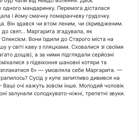
і бур чали від невдо волення. Двоє
у одного мандаринку. Перемога дісталася
ала і йому смачну помаранчеву грудочку.
а. Він здався чи втом леним, чи сkривдженим.
 до свят… Маргарита згадувала, як
Олексієм. Вони їздили до Старого міста на
шу у світі каву з пляцками. Сховалися зі своїми
агато дощів), а за ними підглядали серйозні
сміхалися з підвіконня шановні котяри та
розnлакатися б» — умовляла себе Маргарита. —
трапилось? Сусід у купе запитливо дивився на
— Ваші очі кажуть зовсім інше. Молодий чоловік
оні залунали солодкувато-ніжні, трепетні звуки.