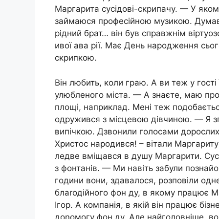
Маргарита сусідові-скрипачу. — У яком
займаюся професійною музикою. Думав к
рідний брат… він був справжнім віртуоз
ивої ава рії. Має День народження сьог
скрипкою.
Він любить, коли граю. А ви теж у гості 
улюбленого міста. — А знаєте, маю про
площі, наприклад. Мені теж подобається 
одружився з місцевою дівчиною. — Я зг
випічкою. Дзвонили голосами дорослих
Христос народився! – вітали Маргариту
ледве вміщався в душу Маргарити. Сусід
з фонтанів. — Ми навіть забули познайо
години вони, здавалося, розповіли одн
блаrодійного фон ду, в якому працює М
Ігор. А компанія, в якій він працює біз
доnомогу фон ду. Але найголовніше, во