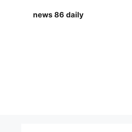
Skip
to
news 86 daily
content