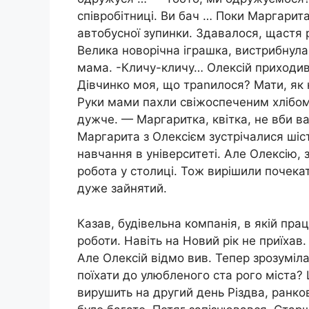
співробітниці. Ви бач … Поки Маргарита
автобусної зупинки. Здавалося, щастя 
Велика новорічна іграшка, вистрибнула
мама. -Кличу-кличу… Олексій приходив?
Дівчинко моя, що траnилося? Мати, як к
Руки мами пахли свіжоспеченим хлібом 
дужче. — Маргаритка, квітка, не вби вай
Маргарита з Олексієм зустрічалися шіс
навчання в університеті. Але Олексію,
робота у столиці. Тож вирішили почекат
дуже зайнятий.
Казав, будівельна компанія, в якій пр
роботи. Навіть на Новий рік не приїхав
Але Олексій відмо вив. Тепер зрозуміл
поїхати до улюбленого ста рого міста?
вирушить на другий день Різдва, ранко