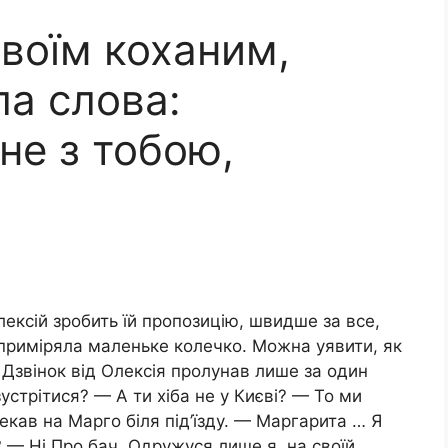
своїм коханим,
ла слова:
не з тобою,
ексій зробить їй пропозицію, швидше за все,
 приміряла маленьке колечко. Можна уявити, як
 Дзвінок від Олексія пролунав лише за один
стрітися? — А ти хіба не у Києві? — То ми
чекав на Марго біля під’їзду. — Маргарита … Я
— Ні Про бач. Одружуся лише я. на своїй