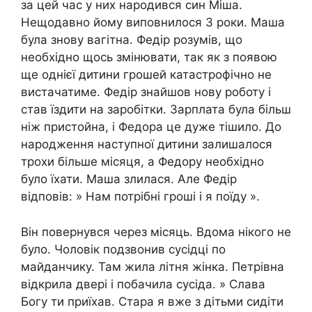
за цей час у них народився син Міша.
Нещодавно йому виповнилося 3 роки. Маша
була знову вагітна. Федір розумів, що
необхідно щось змінювати, так як з появою
ще однієї дитини грошей катастрофічно не
вистачатиме. Федір знайшов нову роботу і
став їздити на заробітки. Зарплата була більш
ніж пристойна, і Федора це дуже тішило. До
народження наступної дитини залишалося
трохи більше місяця, а Федору необхідно
було їхати. Маша злилася. Але Федір
відповів: » Нам потрібні гроші і я поїду ».
Він повернувся через місяць. Вдома нікого не
було. Чоловік подзвонив сусідці по
майданчику. Там жила літня жінка. Петрівна
відкрила двері і побачила сусіда. » Слава
Богу ти приїхав. Стара я вже з дітьми сидіти