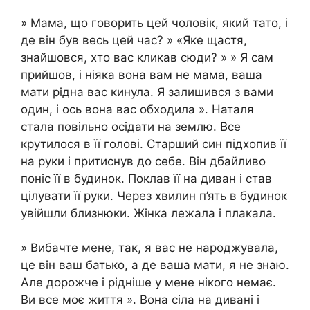
» Мама, що говорить цей чоловік, який тато, і
де він був весь цей час? » «Яке щастя,
знайшовся, хто вас кликав сюди? » » Я сам
прийшов, і ніяка вона вам не мама, ваша
мати рідна вас кинула. Я залишився з вами
один, і ось вона вас обходила ». Наталя
стала повільно осідати на землю. Все
крутилося в її голові. Старший син підхопив її
на руки і притиснув до себе. Він дбайливо
поніс її в будинок. Поклав її на диван і став
цілувати її руки. Через хвилин п’ять в будинок
увійшли близнюки. Жінка лежала і плакала.
» Вибачте мене, так, я вас не народжувала,
це він ваш батько, а де ваша мати, я не знаю.
Але дорожче і рідніше у мене нікого немає.
Ви все моє життя ». Вона сіла на дивані і