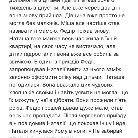
допомогти з дітьми і дати Наташі хоча б
тиждень відпустки. Але вже через два дні
вона знову прийшла. Дівчина вже просто не
могла без малюків. Міша все частіше став
називати її мамою. Федір поїхав знову,
Наташа вже майже весь час жила в їхній
квартирі, на своє часу не вистачало, але
дітки підростали і вона вже все робила за
звичкою. В один із приїздів Федір
запропонував Наталії вийти за нього заміж, і
законно оформити опіку над дітьми. Наташа
погодилася. Вона вважала цих чудових
хлопчаків своїми і навіть уявити не могла, що
їх можуть у неї відібрати. Вони прожили п’ять
років, Федір грошей давав дуже мало, став
весь час пропадати. Після чергового приїзду
він повідомив Наталії, що покохав іншу і йде.
Наталя кинулася йому в ноги: » Не забирай