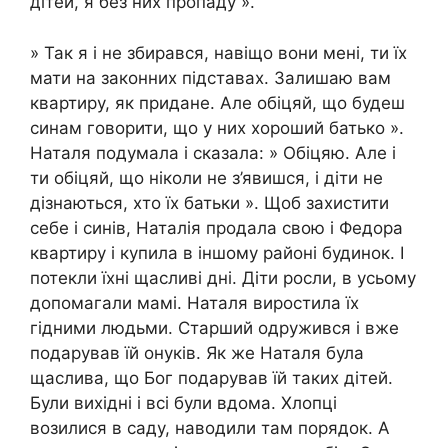
дітей, я без них пропаду ».
» Так я і не збирався, навіщо вони мені, ти їх
мати на законних підставах. Залишаю вам
квартиру, як придане. Але обіцяй, що будеш
синам говорити, що у них хороший батько ».
Наталя подумала і сказала: » Обіцяю. Але і
ти обіцяй, що ніколи не з’явишся, і діти не
дізнаються, хто їх батьки ». Щоб захистити
себе і синів, Наталія продала свою і Федора
квартиру і купила в іншому районі будинок. І
потекли їхні щасливі дні. Діти росли, в усьому
допомагали мамі. Наталя виростила їх
гідними людьми. Старший одружився і вже
подарував їй онуків. Як же Наталя була
щаслива, що Бог подарував їй таких дітей.
Були вихідні і всі були вдома. Хлопці
возилися в саду, наводили там порядок. А