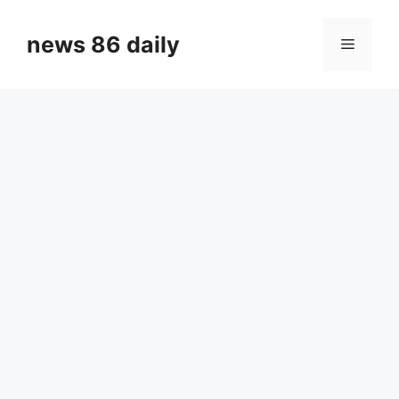
Skip
to
news 86 daily
Menu
content