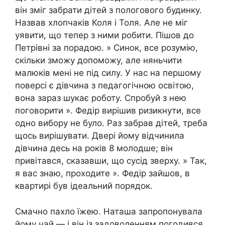
він зміг забрати дітей з пологового будинку.
Назвав хлопчаків Коля і Толя. Але не міг
уявити, що тепер з ними робити. Пішов до
Петрівні за порадою. » Синок, все розумію,
скільки зможу допоможу, але няньчити
малюків мені не під силу. У нас на першому
поверсі є дівчина з педагогічною освітою,
вона зараз шукає роботу. Спробуй з нею
поговорити ». Федір вирішив ризикнути, все
одно вибору не було. Раз забрав дітей, треба
щось вирішувати. Двері йому відчинила
дівчина десь на років 8 молодше; він
привітався, сказавши, що сусід зверху. » Так,
я вас знаю, проходите ». Федір зайшов, в
квартирі був ідеальний порядок.
Смачно пахло їжею. Наташа запропонувала
йому чай — і він із задоволенням погодився.