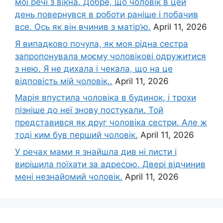
мої речі з вікна. Добре, що чоловік в цей
день повернувся в роботи раніше і побачив
все. Ось як він вчинив з матір’ю.
April 11, 2026
Я випадково почула, як моя рідна сестра
запропонувала моєму чоловікові одружитися
з нею. Я не дихала і чекала, що на це
відповість мій чоловік..
April 11, 2026
Марія впустила чоловіка в будинок, і трохи
пізніше до неї знову постукали. Той
представився як друг чоловіка сестри. Але ж
тоді ким був перший чоловік.
April 11, 2026
У речах мами я знайшла див ні листи і
вирішила поїхати за адресою. Двері відчинив
мені незнайомий чоловік.
April 11, 2026