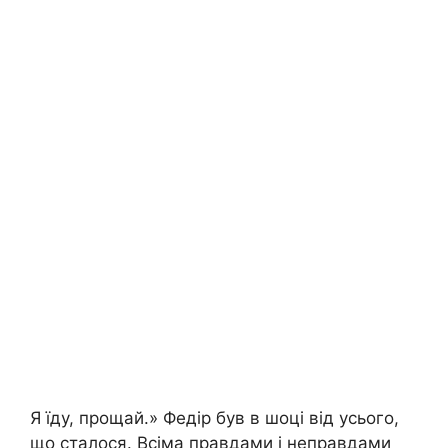
Я їду, прощай.» Федір був в шоці від усього,
що сталося. Всіма правдами і неправдами