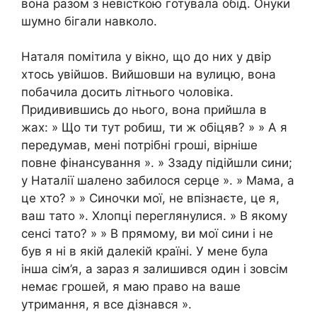
вона разом з невісткою готувала обід. Онуки
шумно бігали навколо.
Наталя помітила у вікно, що до них у двір
хтось увійшов. Вийшовши на вулицю, вона
побачила досить літнього чоловіка.
Придивившись до нього, вона прийшла в
жах: » Що ти тут робиш, ти ж обіцяв? » » А я
передумав, мені потрібні гроші, вірніше
повне фінансування ». » Ззаду підійшли сини;
у Наталії шалено забилося серце ». » Мама, а
це хто? » » Синочки мої, не впізнаєте, це я,
ваш тато ». Хлопці переглянулися. » В якому
сенсі тато? » » В прямому, ви мої сини і не
був я ні в якій далекій країні. У мене була
інша сім’я, а зараз я залишився один і зовсім
немає грошей, я маю право на ваше
утримання, я все дізнався ».