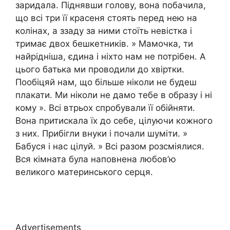
заридала. Піднявши голову, вона побачила,
що всі три її красеня стоять перед нею на
колінах, а ззаду за ними стоїть невістка і
тримає двох бешкетників. » Мамочка, ти
найрідніша, єдина і ніхто нам не потрібен. А
цього батька ми проводили до хвіртки.
Пообіцяй нам, що більше ніколи не будеш
плакати. Ми ніколи не дамо тебе в образу і ні
кому ». Всі втрьох спробували її обійняти.
Вона притискала їх до себе, цілуючи кожного
з них. Прибігли внуки і почали шуміти. »
Бабуся і нас цілуй. » Всі разом розсміялися.
Вся кімната була наповнена любов’ю
великого материнського серця.
Advertisements