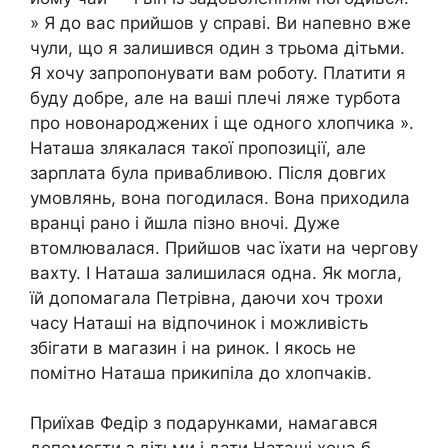
» Я до вас прийшов у справі. Ви напевно вже
чули, що я залишився один з трьома дітьми.
Я хочу запропонувати вам роботу. Платити я
буду добре, але на ваші плечі ляже турбота
про новонароджених і ще одного хлопчика ».
Наташа злякалася такої пропозиції, але
зарплата була привабливою. Після довгих
умовлянь, вона погодилася. Вона приходила
вранці рано і йшла пізно вночі. Дуже
втомлювалася. Прийшов час їхати на чергову
вахту. І Наташа залишилася одна. Як могла,
їй допомагала Петрівна, даючи хоч трохи
часу Наташі на відпочинок і можливість
збігати в магазин і на ринок. І якось не
помітно Наташа прикипіла до хлопчаків.
Приїхав Федір з подарунками, намагався