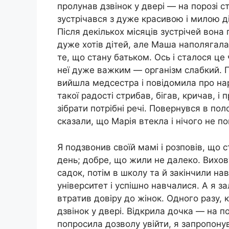
пролунав дзвінок у двері — на порозі 
зустрічався з дуже красивою і милою д
Після декількох місяців зустрічей вона
дуже хотів дітей, але Маша наполягала
те, що стану батьком. Ось і сталося це
неї дуже важким — організм слабкий. П
вийшла медсестра і повідомила про нар
такої радості стрибав, бігав, кричав, 
зібрати потрібні речі. Повернувся в по
сказали, що Марія втекла і нічого не п
Я подзвонив своїй мамі і розповів, що 
день; добре, що жили не далеко. Вихов
садок, потім в школу та й закінчили н
університет і успішно навчалися. А я 
втратив довіру до жінок. Одного разу, 
дзвінок у двері. Відкрила дочка — на 
попросила дозволу увійти, я запропону