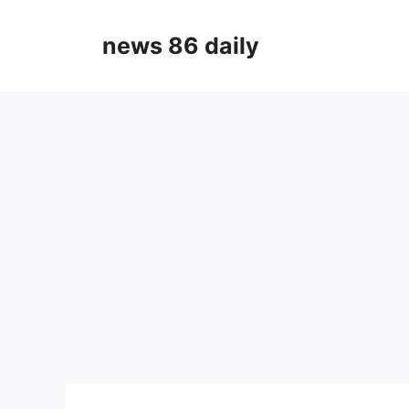
Skip
to
news 86 daily
content