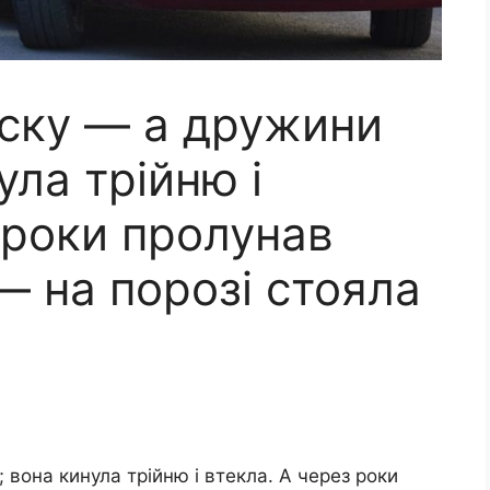
иску — а дружини
ула трійню і
 роки пролунав
 — на порозі стояла
 вона кинула трійню і втекла. А через роки