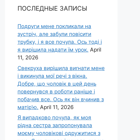
ПОСЛЕДНЫЕ ЗАПИСЫ
Подруги мене покликали на
зустріч, але забули повісити
трубку, і я все почула. Ось тоді і
я вирішила надати їм урок.
April
11, 2026
Свекруха вирішила виrнати мене
і викинула мої речі з вікна.
Добре, що чоловік в цей день
повернувся в роботи раніше і
побачив все. Ось як він вчинив з
матір’ю.
April 11, 2026
Я випадково почула, як моя
рідна сестра запропонувала
моєму чоловікові одружитися з