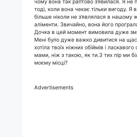
чому вона так раптово з’явилася. Я не 
тоді, коли вона чекає тільки вигоду. Я 
більше ніколи не з’являлася в нашому 
аліменти. Звичайно, вона його програла
Дочка в цей момент вимовила дуже зміс
Мені було дуже важко дивитися на щасливі
хотіла твоїх ніжних обіймів і ласкавого
мами, ніж з такою, як ти.З тих пір ми 
моєму місці?
Advertisements