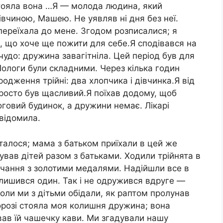
стояла вона …Я — молода людина, який
івчиною, Машею. Не уявляв ні дня без неї.
 переїхала до мене. Згодом розписалися; я
, що хоче ще пожити для себе.Я сподівався на
 чудо: дружина завагітніла. Цей період був для
ологи були складними. Через кілька годин
одження трійні: два хлопчика і дівчинка.Я від
і просто був щасливий.Я поїхав додому, щоб
логовий будинок, а дружини немає. Лікарі
овідомила.
сталося; мама з батьком приїхали в цей же
ував дітей разом з батьками. Ходили трійнята в
авчання з золотими медалями. Надійшли все в
залишився один. Так і не одружився вдруге —
коли ми з дітьми обідали, як раптом пролунав
порозі стояла моя колишня дружина; вона
вав їй чашечку кави. Ми згадували нашу