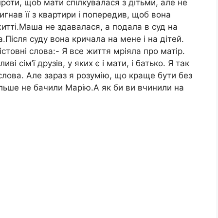
проти, щоб мати спілкувалася з дітьми, але не
вигнав її з квартири і попередив, щоб вона
житті.Маша не здавалася, а подала в суд на
.Після суду вона кричала на мене і на дітей.
товні слова:- Я все життя мріяла про матір.
 сім’ї друзів, у яких є і мати, і батько. Я так
 слова. Але зараз я розумію, що краще бути без
більше не бачили Марію.А як би ви вчинили на