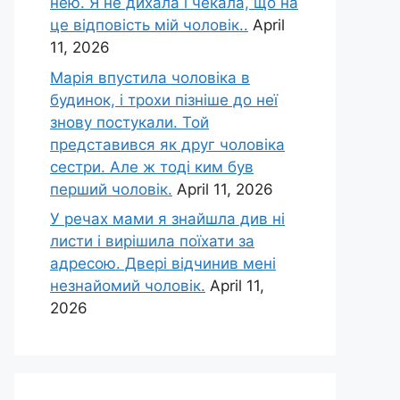
нею. Я не дихала і чекала, що на
це відповість мій чоловік..
April
11, 2026
Марія впустила чоловіка в
будинок, і трохи пізніше до неї
знову постукали. Той
представився як друг чоловіка
сестри. Але ж тоді ким був
перший чоловік.
April 11, 2026
У речах мами я знайшла див ні
листи і вирішила поїхати за
адресою. Двері відчинив мені
незнайомий чоловік.
April 11,
2026