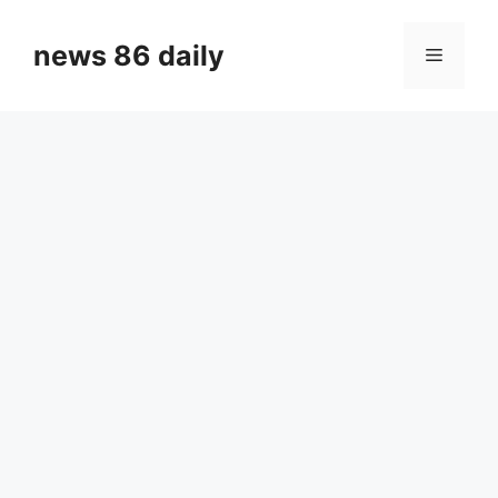
Skip
to
news 86 daily
Menu
content