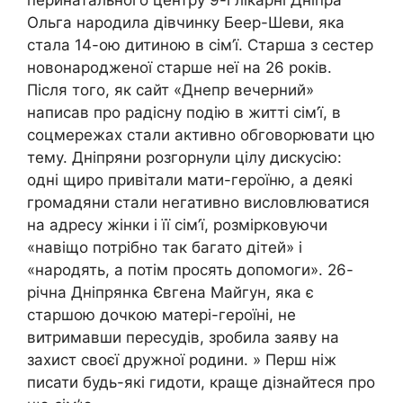
Ольга народила дівчинку Беер-Шеви, яка
стала 14-ою дитиною в сім’ї. Старша з сестер
новонародженої старше неї на 26 років.
Після того, як сайт «Днепр вечерний»
написав про радісну подію в житті сім’ї, в
соцмережах стали активно обговорювати цю
тему. Дніпряни розгорнули цілу дискусію:
одні щиро привітали мати-героїню, а деякі
громадяни стали негативно висловлюватися
на адресу жінки і її сім’ї, розмірковуючи
«навіщо потрібно так багато дітей» і
«народять, а потім просять допомоги». 26-
річна Дніпрянка Євгена Майгун, яка є
старшою дочкою матері-героїні, не
витримавши пересудів, зробила заяву на
захист своєї дружної родини. » Перш ніж
писати будь-які гидоти, краще дізнайтеся про