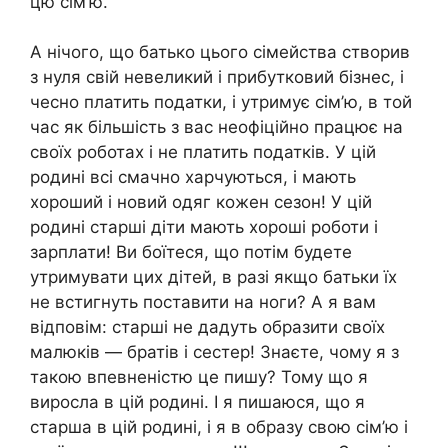
цю сім’ю.
А нічого, що батько цього сімейства створив
з нуля свій невеликий і прибутковий бізнес, і
чесно платить податки, і утримує сім’ю, в той
час як більшість з вас неофіційно працює на
своїх роботах і не платить податків. У цій
родині всі смачно харчуються, і мають
хороший і новий одяг кожен сезон! У цій
родині старші діти мають хороші роботи і
зарплати! Ви боїтеся, що потім будете
утримувати цих дітей, в разі якщо батьки їх
не встигнуть поставити на ноги? А я вам
відповім: старші не дадуть образити своїх
малюків — братів і сестер! Знаєте, чому я з
такою впевненістю це пишу? Тому що я
виросла в цій родині. І я пишаюся, що я
старша в цій родині, і я в образу свою сім’ю і