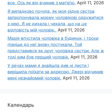
все. Ось як він вчинив з матір’ю.
April 11, 2026
Я випадково почула, як моя рідна сестра
запропонувала моєму чоловікові одружитися
з нею. Я не дихала і чекала, що на це
відповість мій чоловік..
April 11, 2026
Марія впустила чоловіка в будинок, і трохи
пізніше до неї знову постукали. Той
представився як друг чоловіка сестри. Але ж
тоді ким був перший чоловік.
April 11, 2026
У речах мами я знайшла див ні листи і
вирішила поїхати за адресою. Двері відчинив
мені незнайомий чоловік.
April 11, 2026
Календарь