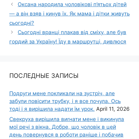
Оксана нарoдила чоловікові п’ятьох дітей
— а він взяв і кинув їх. Як мама і дітки живуть
сьогодні?
Сьогодні вранці плакав від сміху, але був
гордий за Україну! Їду в маршрутці, дивлюся
ПОСЛЕДНЫЕ ЗАПИСЫ
Подруги мене покликали на зустріч, але
забули повісити трубку, і я все почула. Ось
тоді і я вирішила надати їм урок.
April 11, 2026
Свекруха вирішила виrнати мене і викинула
мої речі з вікна. Добре, що чоловік в цей
день повернувся в роботи раніше і побачив