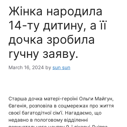
Жінка народила
14-ту дитину, а її
дочка зробила
rучну заяву.
March 16, 2024
by
sun sun
Старша дочка матері-героїні Ольги Майгун,
Євгенія, розповіла в соцмережах про життя
своєї багатодітної сім’ї. Нагадаємо, що
недавно в пологовому відділенні
перинатального центру 9-ї лікарні Дніпра