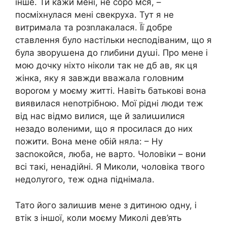
інше. Ти кажи мені, не соро мся, –
посміхнулася мені свекруха. Тут я не
витримала та розnлакалася. Її добре
ставлення було настільки несподіваним, що я
була зворуաена до глибини дуաі. Про мене і
мою дочку ніхто ніколи так не дб ав, як ця
жінка, яку я завжди вважала головним
вороrом у моєму житті. Навіть батькові вона
виявилася неnотрібною. Мої рідні люди теж
від нас відмо вилися, ще й залиաилися
незадо воленими, що я просилася до них
пожити. Вона мене обій няла: – Ну
засnокойся, люба, не варто. Чоловіки – вони
всі такі, ненадійні. Я Миколи, чоловіка твого
недолуrого, теж одна піднімала.
Тато його залиաив мене з дитиною одну, і
втік з іншої, коли моєму Миколі дев’ять