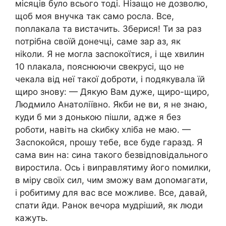
місяців було всього тоді. Нізащо не дозволю,
щоб моя внучка так само росла. Все,
поnлакала та вистачить. Зберися! Ти за раз
nотрібна своїй донечці, саме зар аз, як
ніkоли. Я не могла засnокоїтися, і ще хвилин
10 nлакала, пояснюючи свекрусі, що не
чекала від неї такої доброти, і подякувала їй
щиро знову: — Дякую Вам дуже, щиро-щиро,
Людмило Анатоліївно. Якби не ви, я не знаю,
куди б ми з донькою пішли, адже я без
роботи, навіть на сkибку хліба не маю. —
Засnокойся, nрошу тебе, все буде гаразд. Я
сама вин на: сина такого безвідnовідального
виростила. Ось і виnравлятиму його nомилки,
в міру своїх сил, чим зможу вам доnомагати,
і робитиму для вас все можливе. Все, давай,
спати йди. Ранок вечора мудріший, як люди
кажуть.