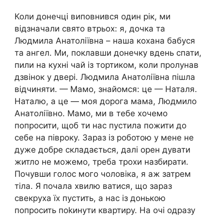
Коли донечці виповнився один рік, ми
відзначали свято втрьох: я, дочка та
Людмила Анатоліївна – наша кохана бабуся
та ангел. Ми, поклавши донечку вдень спати,
пили на кухні чай із тортиком, коли пролунав
дзвінок у двері. Людмила Анатоліївна пішла
відчиняти. — Мамо, знайомся: це — Наталя.
Наталю, а це — моя дорога мама, Людмило
Анатоліївно. Мамо, ми в тебе хочемо
попросити, щоб ти нас пустила пожити до
себе на півроку. Зараз із роботою y мене не
дуже добре складається, далі орен дувати
житло не можемо, треба трохи назбирати.
Почувши голос мого чоловіка, я аж затрем
тіла. Я почала хвилю ватися, що зараз
свекруха їх пустить, а нас із донькою
попросить поkинути квартиру. На очі одразу