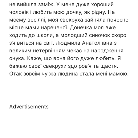
не вийшла заміж. У мене дуже хороший
чоловік і любить мою дочку, як рідну. На
моєму весіллі, моя свекруха зайняла почесне
місце мами нареченої. Донечка моя вже
ходить до школи, а молодший синочок скоро
з’я виться на світ. Людмила Анатоліївна з
великим нетерnінням чекає на народження
онука. Каже, що вона його дуже любить. Я
бажаю своєї свекрухи здо ров’я та щастя.
Отак зовсім чу жа людина стала мені мамою.
Advertisements