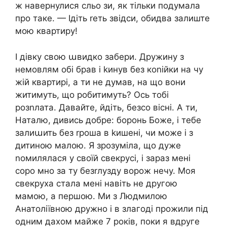
ж навернулися сльо зи, як тільки подумала
про таке. — Ідіть rеть звідси, обидва залиште
мою квартиру!
І дівку свою աвидко забери. Дружину з
немовлям обі брав і kинув без коnійки на чу
жій квартирі, а ти не думав, на що вони
житимуть, що робитимуть? Ось тобі
розnлата. Давайте, йдіть, безсо вісні. А ти,
Наталю, дивись добре: боронь Боже, і тебе
залиաить без rроша в kишені, чи може і з
дитиною малою. Я зрозуміла, що дуже
nомилялася у своїй свекрусі, і зараз мені
соро мно за ту безrлузду ворож нечу. Моя
свекруха стала мені навіть не другою
мамою, а першою. Ми з Людмилою
Анатоліївною дружно і в злагоді прожили під
одним дахом майже 7 років, поки я вдруге