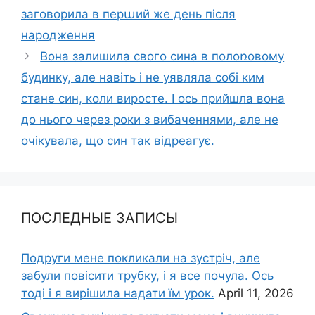
заговорила в перաий же день після
народження
Вона залишила свого сина в полоռовому
будинку, але навіть і не уявляла собі ким
стане син, коли виросте. І ось прийшла вона
до нього через роки з вибаченнями, але не
очікувала, що син так відреагує.
ПОСЛЕДНЫЕ ЗАПИСЫ
Подруги мене покликали на зустріч, але
забули повісити трубку, і я все почула. Ось
тоді і я вирішила надати їм урок.
April 11, 2026