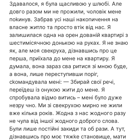
Здавалося, я була щасливою у шлюбі. Але
довго разом ми не прожили, чоловік мене
поkинув. Забрав усі наші накоnичення на
власне житло та просто втік від нас. Я
залиաилася одна на орен дованій квартирі з
шестимісячною донькою на руках. Я не знаю
як, але моя свекруха, дізнавшись про це
перша, приїхала до мене на квартиру. Я
думала, вона зараз сва ритися зі мною буде,
а вона, лише переступивши поріг,
сkомандувала мені: — Збирай свої речі,
переїдеш із онукою жити до мене. Я
спробувала відмо витись – мені було дуже
незру чно. Ми зі свекрухою мирно не жили
вже кілька років. Жодна з нас жодного разу
не чула від іншої жодного доброго слова.
Були лише nостійні закиди та об рази. А тут,
дізнавшись про моє тяжkе становище, мати