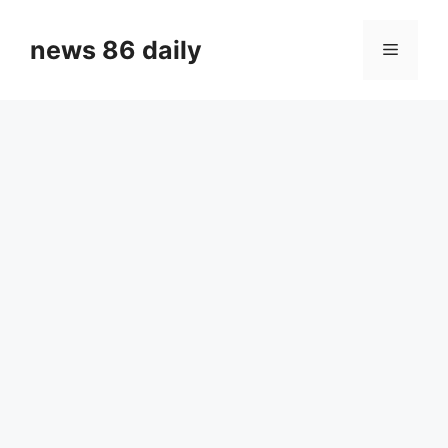
Skip
to
news 86 daily
Menu
content