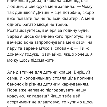
найменше добра, я чекала саме від цієї
людини, а свекруха мені заявила: — Чому
так дивишся? Дитині місце потрібне, скоро
вже повзати почне по всій квартирі. А мені
одного багато місця не треба.
Розташовуйтесь, вечеря за годину буде.
Зараз я щось смачненького приготую. На
вечерю вона запропонувала мені овочі на
пару та варене м’ясо зі словами: — Ти ж
донечку годуєш. Звичайно, якщо хочеш, я
можу щось підсмажити.
Але дієтичне для дитини краще. Вирішуй
сама. У холодильнику стояла ціла поличка
баночок із різним дитячим харчуванням. —
Пора вже напевно підгодовувати нашу
красуню, як гадаєш? Якщо тебе цей
асортимент не влаштовує, то купимо щось