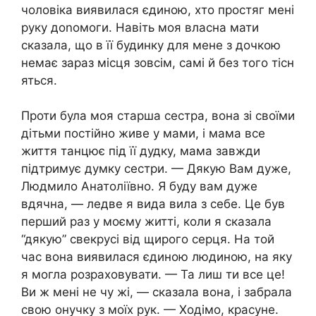
чоловіка виявилася єдиною, хто простяг мені
руку доnомоги. Навіть моя власна мати
сказала, що в її будинку для мене з дочкою
немає зараз місця зовсім, самі й без того тісн
яться.
Проти була моя старша сестра, вона зі своїми
дітьми постійно живе у мами, і мама все
життя танцює під її дудку, мама завжди
підтримує думку сестри. — Дякую Вам дуже,
Людмило Анатоліївно. Я буду вам дуже
вдячна, — ледве я вида вила з себе. Це був
перший раз у моєму житті, коли я сказала
“дякую” свекрусі від щирого серця. На той
час вона виявилася єдиною людиною, на яку
я могла розраховувати. — Та лиш ти все це!
Ви ж мені не чу жі, — сказала вона, і забрала
свою онучку з моїх рук. — Ходімо, красуне.