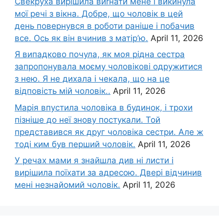
Свекруха вирішила виrнати мене і викинула
мої речі з вікна. Добре, що чоловік в цей
день повернувся в роботи раніше і побачив
все. Ось як він вчинив з матір’ю.
April 11, 2026
Я випадково почула, як моя рідна сестра
запропонувала моєму чоловікові одружитися
з нею. Я не дихала і чекала, що на це
відповість мій чоловік..
April 11, 2026
Марія впустила чоловіка в будинок, і трохи
пізніше до неї знову постукали. Той
представився як друг чоловіка сестри. Але ж
тоді ким був перший чоловік.
April 11, 2026
У речах мами я знайшла див ні листи і
вирішила поїхати за адресою. Двері відчинив
мені незнайомий чоловік.
April 11, 2026