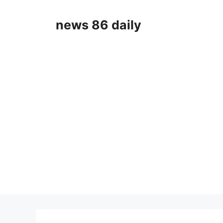
Skip
to
news 86 daily
content