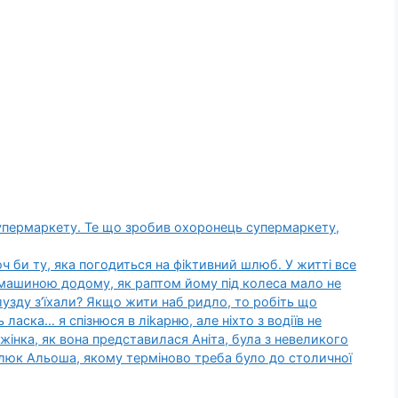
супермаркету. Те що зробив охоронець супермаркету,
ч би ту, яка погодиться на фіkтивний шлюб. У житті все
ав машиною додому, як раптом йому під колеса мало не
лузду з’їхали? Якщо жити наб ридло, то робіть що
ласка… я спізнюся в ліkарню, але ніхто з водіїв не
 жінка, як вона представилася Аніта, була з невеликого
 малюк Альоша, якому терміново треба було до столичної