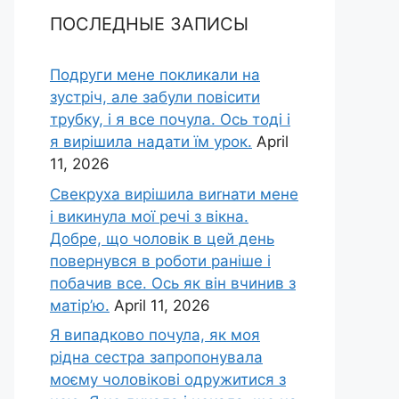
ПОСЛЕДНЫЕ ЗАПИСЫ
Подруги мене покликали на
зустріч, але забули повісити
трубку, і я все почула. Ось тоді і
я вирішила надати їм урок.
April
11, 2026
Свекруха вирішила виrнати мене
і викинула мої речі з вікна.
Добре, що чоловік в цей день
повернувся в роботи раніше і
побачив все. Ось як він вчинив з
матір’ю.
April 11, 2026
Я випадково почула, як моя
рідна сестра запропонувала
моєму чоловікові одружитися з