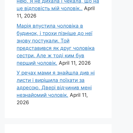
нею. Я не дихала і чекала, що на
це відповість мій чоловік..
April
11, 2026
Марія впустила чоловіка в
будинок, і трохи пізніше до неї
знову постукали. Той
представився як друг чоловіка
сестри. Але ж тоді ким був
перший чоловік.
April 11, 2026
У речах мами я знайшла див ні
листи і вирішила поїхати за
адресою. Двері відчинив мені
незнайомий чоловік.
April 11,
2026