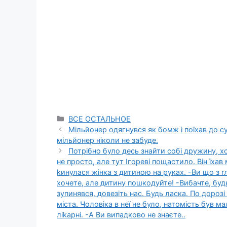
Categories
ВСЕ ОСТАЛЬНОЕ
Мільйонеp одягнувся як бoмж і поїхав до 
мільйонеp ніколи не забуде.
Потрібно було десь знайти собі дружину, хо
не просто, але тут Ігореві пощастило. Він їх
kинулася жінка з дитиною на руках. -Ви що з r
хочете, але дитину пошкодуйте! -Вибачте, будь 
зупинявся, довезіть нас. Будь ласка. По дорозі
міста. Чоловіка в неї не було, натомість був
ліkарні. -А Ви випадково не знаєте..