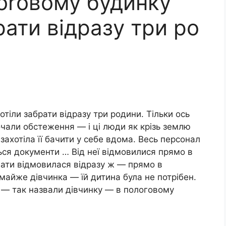
оrовому будинку
ати відразу три ро
іли забрати відразу три родини. Тільки ось
очали обстеження — і ці люди як крізь землю
ахотіла її бачити у себе вдома. Весь персонал
ься документи … Від неї відмовилися прямо в
 мати відмовилася відразу ж — прямо в
айже дівчинка — їй дитина була не потрібен.
 — так назвали дівчинку — в пологовому