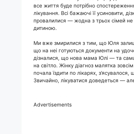
все життя буде потрібно спостереження
лікування. Всі бажаючі її усиновити, д
провалилися — жодна з трьох сімей не 
дитиною.
Ми вже змирилися з тим, що Юля залиш
що на неi готуються документи на удоч
дізналися, що нова мама Юлі — та сама
на світло. Жінку діагноз малятка зовсім
почала їздити по лікарях, з’ясувалося,
Звичайно, лікуватися доведеться — але
Advertisements