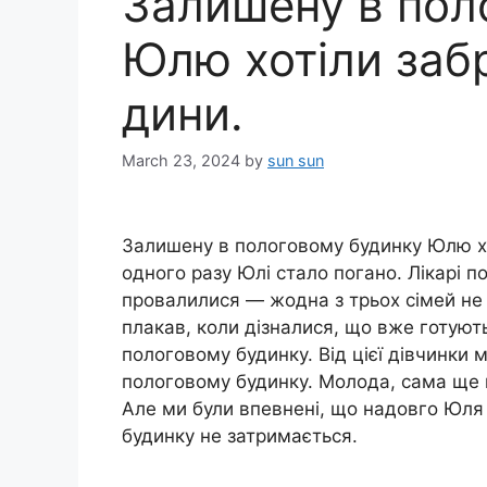
Залишену в пол
Юлю хотіли забр
дини.
March 23, 2024
by
sun sun
Залишену в пологовому будинку Юлю хот
одного разу Юлі стало погано. Лікарі п
провалилися — жодна з трьох сімей не з
плакав, коли дізналися, що вже готуют
пологовому будинку. Від цієї дівчинки
пологовому будинку. Молода, сама ще м
Але ми були впевнені, що надовго Юля
будинку не затримається.