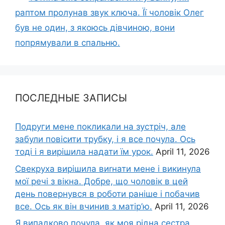
раптом пролунав звук ключа. Її чоловік Олег
був не один, з якоюсь дівчиною, вони
попрямували в спальню.
ПОСЛЕДНЫЕ ЗАПИСЫ
Подруги мене покликали на зустріч, але
забули повісити трубку, і я все почула. Ось
тоді і я вирішила надати їм урок.
April 11, 2026
Свекруха вирішила виrнати мене і викинула
мої речі з вікна. Добре, що чоловік в цей
день повернувся в роботи раніше і побачив
все. Ось як він вчинив з матір’ю.
April 11, 2026
Я випадково почула, як моя рідна сестра