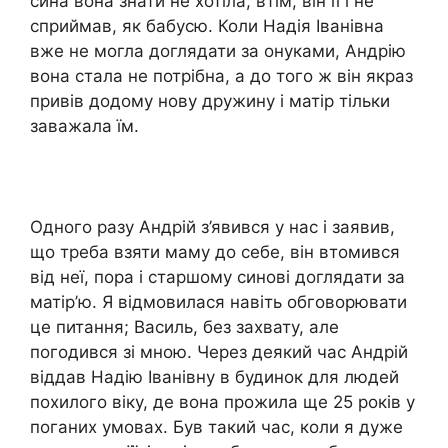
сина вона знати не хотіла, втім, він її і не
сприймав, як бабусю. Коли Надія Іванівна
вже не могла доглядати за онуками, Андрію
вона стала не потрібна, а до того ж він якраз
привів додому нову дружину і матір тільки
заважала їм.
Одного разу Андрій з’явився у нас і заявив,
що треба взяти маму до себе, він втомився
від неї, пора і старшому синові доглядати за
матір’ю. Я відмовилася навіть обговорювати
це питання; Василь, без захвату, але
погодився зі мною. Через деякий час Андрій
віддав Надію Іванівну в будинок для людей
похилого віку, де вона прожила ще 25 років у
поганих умовах. Був такий час, коли я дуже