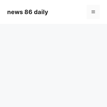
Skip
to
news 86 daily
Menu
content