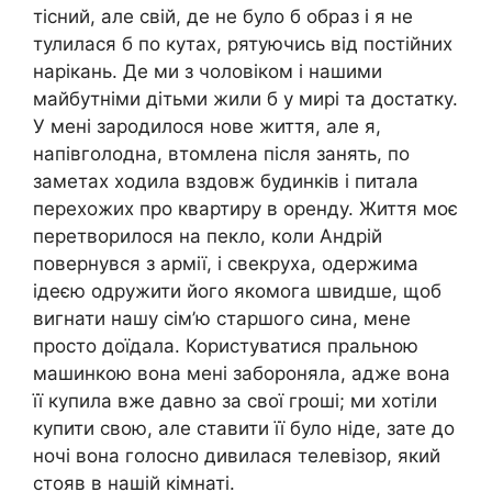
тісний, але свій, де не було б образ і я не
тулилася б по кутах, рятуючись від постійних
нарікань. Де ми з чоловіком і нашими
майбутніми дітьми жили б у мирі та достатку.
У мені зародилося нове життя, але я,
напівголодна, втомлена після занять, по
заметах ходила вздовж будинків і питала
перехожих про квартиру в оренду. Життя моє
перетворилося на пекло, коли Андрій
повернувся з армії, і свекруха, одержима
ідеєю одружити його якомога швидше, щоб
вигнати нашу сім’ю старшого сина, мене
просто доїдала. Користуватися пральною
машинкою вона мені забороняла, адже вона
її купила вже давно за свої гроші; ми хотіли
купити свою, але ставити її було ніде, зате до
ночі вона голосно дивилася телевізор, який
стояв в нашій кімнаті.