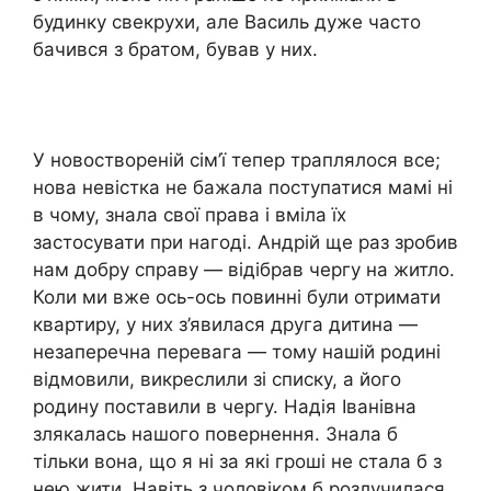
будинку свекрухи, але Василь дуже часто
бачився з братом, бував у них.
У новоствореній сім’ї тепер траплялося все;
нова невістка не бажала поступатися мамі ні
в чому, знала свої права і вміла їх
застосувати при нагоді. Андрій ще раз зробив
нам добру справу — відібрав чергу на житло.
Коли ми вже ось-ось повинні були отримати
квартиру, у них з’явилася друга дитина —
незаперечна перевага — тому нашій родині
відмовили, викреслили зі списку, а його
родину поставили в чергу. Надія Іванівна
злякалась нашого повернення. Знала б
тільки вона, що я ні за які гроші не стала б з
нею жити. Навіть з чоловіком б розлучилася,