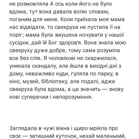
не розмовляла А ось коли його не було
вдома, тут вона давала волю словам,
поганим для мене. Коли приїхала моя мама
нас відвідати, то свекруха не пустила її на
поріг; мама була змушена ночувати у нашої
сусідки, дай їй Бог здоров’я. Вона знала мою
свекруху дуже добре, тому сама розуміла
все без слів. Я чоловікові не скаржилася,
уникала скандалу, але йшла в вихідні дні з
дому, неважливо куди, гуляла по парку, в
кіно, музей, бібліотеку, але подалі, адже
свекруха була вдома, а це значить — знову
нові суперечки і непорозуміння.
Заглядала в чужі вікна і щиро мріяла про
своє — затишний куточок, нехай маленький,