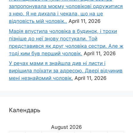
запропонувала моєму чоловікові одружитися
з нею. Я не дихала і чекала, що на це
відповість мій чоловік..
April 11, 2026
Марія впустила чоловіка в будинок, і трохи
пізніше до неї знову постукали. Той
представився як друг чоловіка сестри. Але ж
тоді ким був перший чоловік.
April 11, 2026
У речах мами я знайшла див ні листи і
вирішила поїхати за адресою. Двері відчинив
мені незнайомий чоловік.
April 11, 2026
Календарь
August 2026