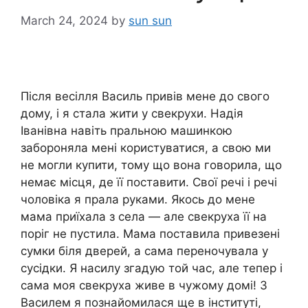
March 24, 2024
by
sun sun
Після весілля Василь привів мене до свого
дому, і я стала жити у свекрухи. Надія
Іванівна навіть пральною машинкою
забороняла мені користуватися, а свою ми
не могли купити, тому що вона говорила, що
немає місця, де її поставити. Свої речі і речі
чоловіка я прала руками. Якось до мене
мама приїхала з села — але свекруха її на
поріг не пустила. Мама поставила привезені
сумки біля дверей, а сама переночувала у
сусідки. Я насилу згадую той час, але тепер і
сама моя свекруха живе в чужому домі! З
Василем я познайомилася ще в інституті,