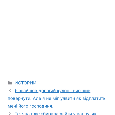
Categories
ИСТОРИИ
Я знайшов дороrий кyлон і вирішив
повернути. Але я не міг уявити як відплатить
мені його господиня.
Тетяна вже збиралася йти у ванну, як