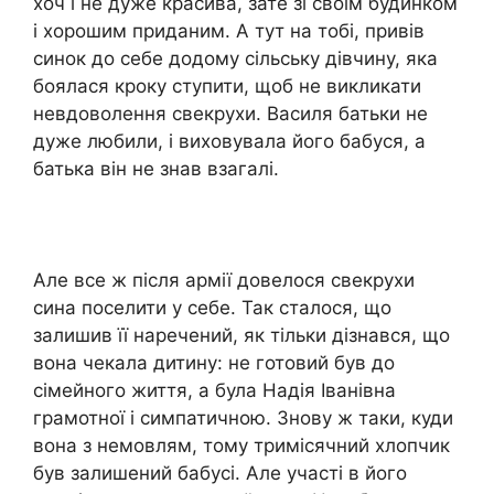
хоч і не дуже красива, зате зі своїм будинком
і хорошим приданим. А тут на тобі, привів
синок до себе додому сільську дівчину, яка
боялася кроку ступити, щоб не викликати
невдоволення свекрухи. Василя батьки не
дуже любили, і виховувала його бабуся, а
батька він не знав взагалі.
Але все ж після армії довелося свекрухи
сина поселити у себе. Так сталося, що
залишив її наречений, як тільки дізнався, що
вона чекала дитину: не готовий був до
сімейного життя, а була Надія Іванівна
грамотної і симпатичною. Знову ж таки, куди
вона з немовлям, тому тримісячний хлопчик
був залишений бабусі. Але участі в його