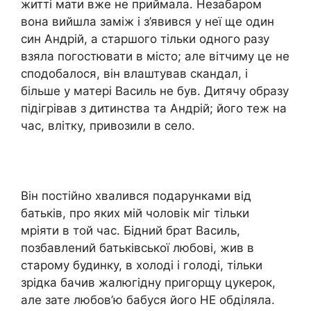
житті мати вже не приймала. Незабаром
вона вийшла заміж і з’явився у неї ще один
син Андрій, а старшого тільки одного разу
взяла погостювати в місто; але вітчиму це не
сподобалося, він влаштував скандал, і
більше у матері Василь не був. Дитячу образу
підігрівав з дитинства та Андрій; його теж на
час, влітку, привозили в село.
Він постійно хвалився подарунками від
батьків, про яких мій чоловік міг тільки
мріяти в той час. Бідний брат Василь,
позбавлений батьківської любові, жив в
старому будинку, в холоді і голоді, тільки
зрідка бачив жалюгідну пригорщу цукерок,
але зате любов’ю бабуся його НЕ обділяла.