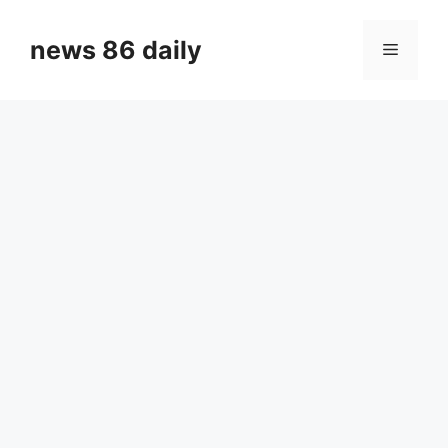
Skip
to
news 86 daily
Menu
content