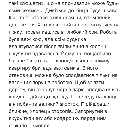
такі «сюжети», що «відпочивати» може будь-
який режисер. Дивіться до кінця буде цікаво.
Іван повертався з нічної зміни, втомлений
донезмоги. Хотілося прийти і розтягнутися на
ліжку, провалившись в глибокий сон. Робота
була важ кою, але крім рудника
влаштуватися після звільнення з колонії
нікуди не вдавалося. Йому ще пощастило
більше багатьох — хлопця взяла в знімну
квартиру бригада вахтовиків. В його
становищі можна було сподіватися тільки на
вагончик поруч з роботою. Щоб зрізати
дорогу, він звернув через парк, сподіваючись
швидше дійти до під’їзду. Попереду на лавці
він побачив великий згорток. Підійшовши
ближче, хлопець оторопів. Загорнутий в
якусь тканину або ковдрочку перед ним
лежало немовля.