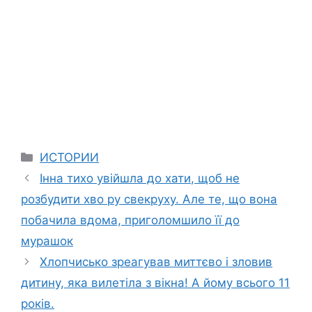
Categories
ИСТОРИИ
Інна тихо увійшла до хати, щоб не
розбудити хво ру свекруху. Але те, що вона
побачила вдома, приголомшило її до
мурашок
Хлопчисько зреагував миттєво і зловив
дитину, яка вилетіла з вікна! А йому всього 11
років.