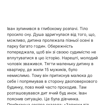
Іван зупинився в глибокому розпачі. Тіло
просило сну. Душа здригнулася від того, що,
можливо, дитина пролежала пізньої осені в
парку багато годин. Обережність
попереджала, щоб він зі своєю судимістю не
вплутуватися в цю історію. Нарешті, молодий
чоловік зважився. Тягти маленьку дитину в
квартиру, де жили 15 мужиків, було
немислимо. Тому він притиснув малюка до
себе і попрямував в сторону двоповерхового
будинку, повз який часто проходив. Там
розташовувався дит ячий буд инок. Іван
пояснив ситуацію. Це була дівчинка.
Приймаюча сестра сказала: «Записки від