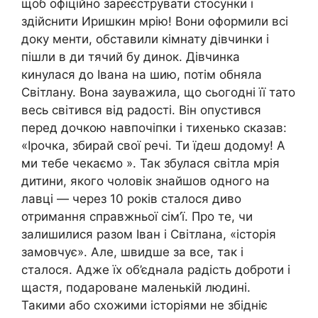
щоб офіційно зареєструвати стосунки і
здійснити Иришкин мрію! Вони оформили всі
доку менти, обставили кімнату дівчинки і
пішли в ди тячий бу динок. Дівчинка
кинулася до Івана на шию, потім обняла
Світлану. Вона зауважила, що сьогодні її тато
весь світився від радості. Він опустився
перед дочкою навпочіпки і тихенько сказав:
«Ірочка, збирай свої речі. Ти їдеш додому! А
ми тебе чекаємо ». Так збулася світла мрія
дитини, якого чоловік знайшов одного на
лавці — через 10 років сталося диво
отримання справжньої сім’ї. Про те, чи
залишилися разом Іван і Світлана, «історія
замовчує». Але, швидше за все, так і
сталося. Адже їх об’єднала радість доброти і
щастя, подароване маленькій людині.
Такими або схожими історіями не збідніє