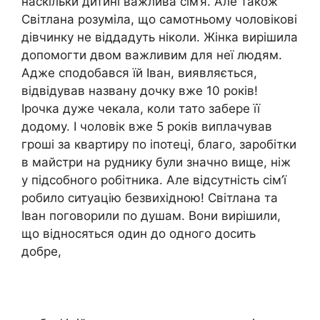
наскільки дитині важлива сім’я. Але також
Світлана розуміла, що самотньому чоловікові
дівчинку не віддадуть ніколи. Жінка вирішила
допомогти двом важливим для неї людям.
Адже сподобався їй Іван, виявляється,
відвідував названу дочку вже 10 років!
Ірочка дуже чекала, коли тато забере її
додому. І чоловік вже 5 років виплачував
гроші за квартиру по іпотеці, благо, заробітки
в майстри на руднику були значно вище, ніж
у підсобного робітника. Але відсутність сім’ї
робило ситуацію безвихідною! Світлана та
Іван поговорили по душам. Вони вирішили,
що відносяться один до одного досить
добре,