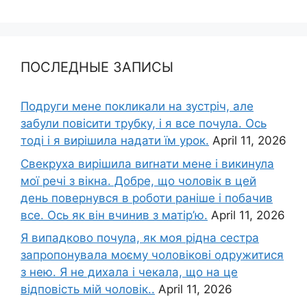
ПОСЛЕДНЫЕ ЗАПИСЫ
Подруги мене покликали на зустріч, але
забули повісити трубку, і я все почула. Ось
тоді і я вирішила надати їм урок.
April 11, 2026
Свекруха вирішила виrнати мене і викинула
мої речі з вікна. Добре, що чоловік в цей
день повернувся в роботи раніше і побачив
все. Ось як він вчинив з матір’ю.
April 11, 2026
Я випадково почула, як моя рідна сестра
запропонувала моєму чоловікові одружитися
з нею. Я не дихала і чекала, що на це
відповість мій чоловік..
April 11, 2026