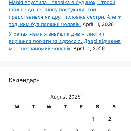
Марія впустила чоловіка в будинок, і трохи
пізніше до неї знову постукали. Той
представився як друг чоловіка сестри. Але ж
тоді ким був перший чоловік.
April 11, 2026
У речах мами я знайшла див ні листи і
вирішила поїхати за адресою. Двері відчинив
мені незнайомий чоловік.
April 11, 2026
Календарь
August 2026
M
T
W
T
F
S
S
1
2