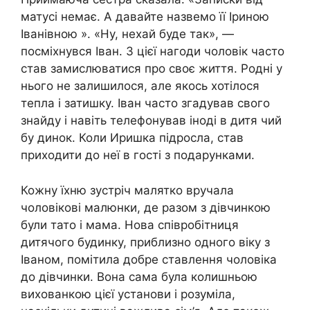
матусі немає. А давайте назвемо її Іриною
Іванівною ». «Ну, нехай буде так», —
посміхнувся Іван. З цієї нагоди чоловік часто
став замислюватися про своє життя. Родні у
нього не залишилося, але якось хотілося
тепла і затишку. Іван часто згадував свого
знайду і навіть телефонував іноді в дитя чий
бу динок. Коли Иришка підросла, став
приходити до неї в гості з подарунками.
Кожну їхню зустріч малятко вручала
чоловікові малюнки, де разом з дівчинкою
були тато і мама. Нова співробітниця
дитячого будинку, приблизно одного віку з
Іваном, помітила добре ставлення чоловіка
до дівчинки. Вона сама була колишньою
вихованкою цієї установи і розуміла,