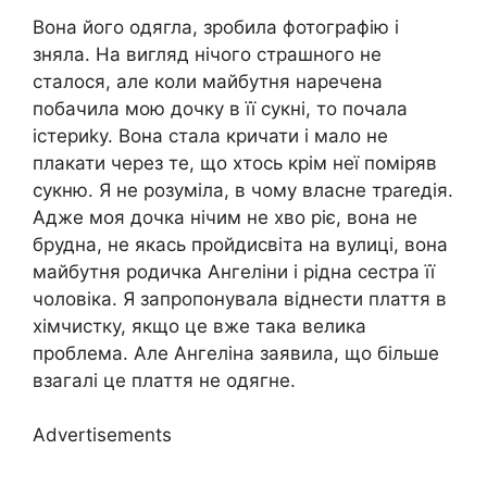
Вона його одягла, зробила фотографію і
зняла. На вигляд нічого страшного не
сталося, але коли майбутня наречена
побачила мою дочку в її сукні, то почала
істериkу. Вона стала кричати і мало не
плакати через те, що хтось крім неї поміряв
сукню. Я не розуміла, в чому власне траrедія.
Адже моя дочка нічим не хво ріє, вона не
брудна, не якась пройдисвіта на вулиці, вона
майбутня родичка Ангеліни і рідна сестра її
чоловіка. Я запропонувала віднести плаття в
хімчистку, якщо це вже така велика
проблема. Але Ангеліна заявила, що більше
взагалі це плаття не одягне.
Advertisements