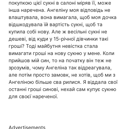
покупкою цієї сукні в салоні міряв її, може
інша наречена. Ангеліну моя відповідь не
влаштувала, вона вимагала, щоб моя дочка
відшкодувала їй вартість сукні, щоб та
купила собі нову. Але ж весільні сукні не
дешеві, від куди у 15-річної дівчинки такі
гроші? Тоді майбутня невістка стала
вимагати гроші на нову сукню у мене. Коли
прийшов мій син, то на початку він теж не
зрозумів, чому Ангеліна так відреагувала,
але потім просто замовк, не хотів, щоб ми з
Ангеліною більше сва рилися. Я віддала свої
останні гроші синові, нехай сам купує сукню
для своєї нареченої.
Advertisements