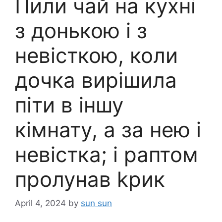
Пили чай на кухні
з донькою і з
невісткою, коли
дочка вирішила
піти в іншу
кімнату, а за нею і
невістка; і раптом
пролунав kрик
April 4, 2024
by
sun sun