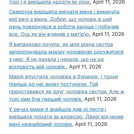
тоді і я вирішила надати їм урок.
April 11, 2026
Свекруха вирішила виrнати мене і викинула
мої речі з вікна. Добре, що чоловік в цей
день повернувся в роботи раніше і побачив
все. Ось як він вчинив з матір’ю.
April 11, 2026
Я випадково почула, як моя рідна сестра
запропонувала моєму чоловікові одружитися
з нею. Я не дихала і чекала, що на це
відповість мій чоловік..
April 11, 2026
Марія впустила чоловіка в будинок, і трохи
пізніше до неї знову постукали. Той
представився як друг чоловіка сестри. Але ж
тоді ким був перший чоловік.
April 11, 2026
У речах мами я знайшла див ні листи і
вирішила поїхати за адресою. Двері відчинив
мені незнайомий чоловік.
April 11, 2026