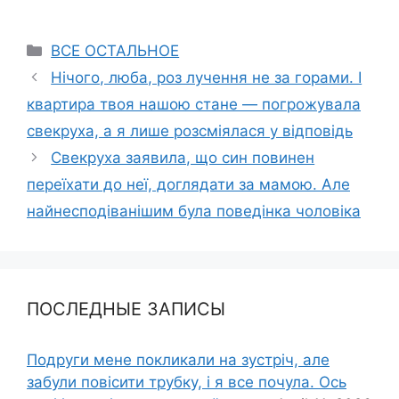
Categories
ВСЕ ОСТАЛЬНОЕ
Нічого, люба, роз лучення не за горами. І
квартира твоя нашою стане — погрожувала
свекруха, а я лише розсміялася у відповідь
Свекруха заявила, що син повинен
переїхати до неї, доглядати за мамою. Але
найнесподіванішим була поведінка чоловіка
ПОСЛЕДНЫЕ ЗАПИСЫ
Подруги мене покликали на зустріч, але
забули повісити трубку, і я все почула. Ось