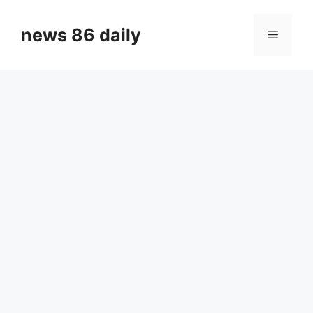
Skip
to
news 86 daily
Menu
content