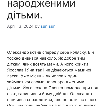
народженими
дітьми.
April 13, 2024
by
sun sun
Олександр котив спереду себе коляску. Він
тоскно дивився навколо. Як добре тим
діткам, яких возять мами. А його крихти
Ярослав і Яна так і не дізнаються маминої
ласки. Уже місяць, як чоловік один
займається своїми новонаро дженими
дітьми. Його кохана Оленка померла при пол
огах, залишивши йому двійнят. Олександр
навчився справлятися, але не встигає нічого.
Ось і сьогодні вийшов на вулицю, подивився