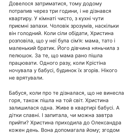
Довелося затриматися, тому додому
потрапив через три години, і не дізнався
квартиру. У кімнаті чисто, з кухні чути
приємні запахи. Чоловік зрозумів, наскільки
він голодний. Коли сіли обідати, Христина
розповіла, що у неї була сім’я: мама, тато і
маленький братик. Його дівчина няньчила з
пелюшок. За те, що мама рано пішла
працювати. Одного разу, коли Крістіна
ночувала у бабусі, будинок їх згорів. Нікого
не врятували.
Бабуся, коли про те дізналася, що не винесла
горя, також пішла на той світ. Христина
залишилася одна. Живе в квартирі бабусі. А
дітки славні. І запитала, чи можна завтра
прийти? Христина приходила до Олександра
кожен день. Вона допомагала йому; згодом