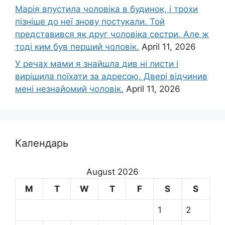
Марія впустила чоловіка в будинок, і трохи
пізніше до неї знову постукали. Той
представився як друг чоловіка сестри. Але ж
тоді ким був перший чоловік.
April 11, 2026
У речах мами я знайшла див ні листи і
вирішила поїхати за адресою. Двері відчинив
мені незнайомий чоловік.
April 11, 2026
Календарь
August 2026
M
T
W
T
F
S
S
1
2