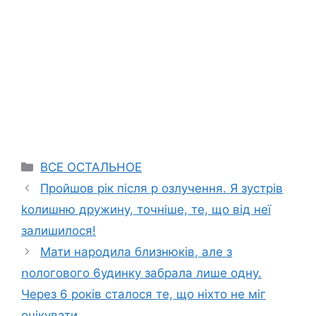
Categories
ВСЕ ОСТАЛЬНОЕ
Пройшов рік після р озлучення. Я зустрів
kолишню дружину, точніше, те, що від неї
залишилося!
Мати нapoдила близнюків, але з
ոологового 6удинку забрала лише одну.
Через 6 років сталося те, що ніхто не міг
очікувати