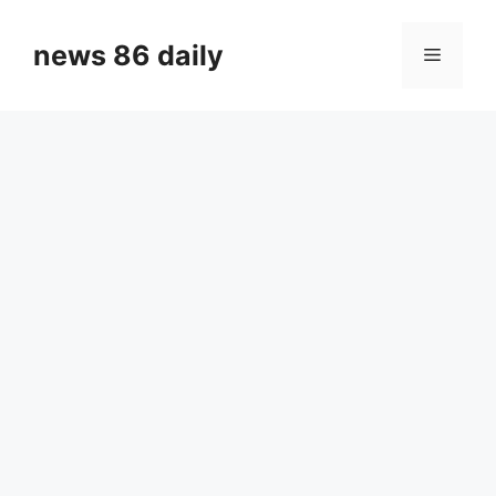
Skip
to
news 86 daily
Menu
content