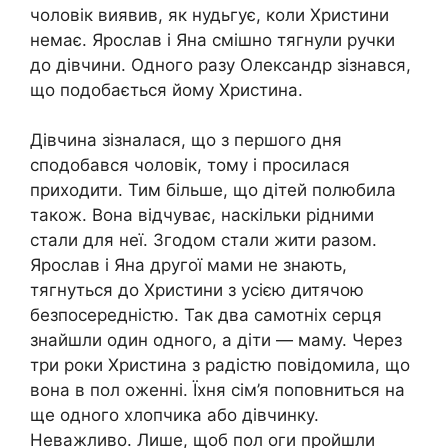
чоловік виявив, як нудьгує, коли Христини
немає. Ярослав і Яна смішно тягнули ручки
до дівчини. Одного разу Олександр зізнався,
що подобається йому Христина.
Дівчина зізналася, що з першого дня
сподобався чоловік, тому і просилася
приходити. Тим більше, що дітей полюбила
також. Вона відчуває, наскільки рідними
стали для неї. Згодом стали жити разом.
Ярослав і Яна другої мами не знають,
тягнуться до Христини з усією дитячою
безпосередністю. Так два самотніх серця
знайшли один одного, а діти — маму. Через
три роки Христина з радістю повідомила, що
вона в пол оженні. Їхня сім’я поповниться на
ще одного хлопчика або дівчинку.
Неважливо. Лише, щоб пол оги пройшли