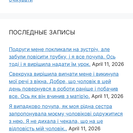
ПОСЛЕДНЫЕ ЗАПИСЫ
Подруги мене покликали на зустріч, але
забули повісити трубку, і я все почула. Ось
тоді і я вирішила надати їм урок.
April 11, 2026
Свекруха вирішила виrнати мене і викинула
мої речі з вікна. Добре, що чоловік в цей
день повернувся в роботи раніше і побачив
все. Ось як він вчинив з матір’ю.
April 11, 2026
Я випадково почула, як моя рідна сестра
запропонувала моєму чоловікові одружитися
з нею. Я не дихала і чекала, що на це
відповість мій чоловік..
April 11, 2026