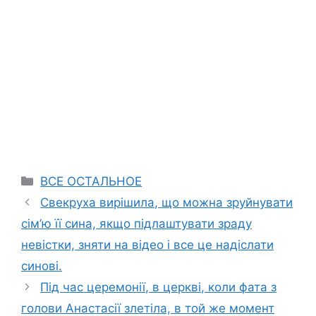
Categories
ВСЕ ОСТАЛЬНОЕ
Свекруха вирішила, що можна зруйнувати
сім’ю її сина, якщо підлаштувати зраду
невістки, зняти на відео і все це надіслати
синові.
Під час церемонії, в церкві, коли фата з
голови Анастасії злетіла, в той же момент