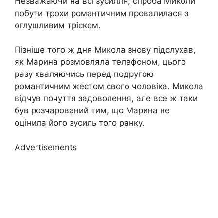
Незважаючи на всі зусилля, спроба Миколи
побути трохи романтичним провалилася з
оглушливим тріском.
Пізніше того ж дня Микола знову підслухав,
як Марина розмовляла телефоном, цього
разу хваляючись перед подругою
романтичним жестом свого чоловіка. Микола
відчув почуття задоволення, але все ж таки
був розчарований тим, що Марина не
оцінила його зусиль того ранку.
Advertisements