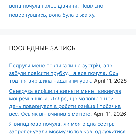
вона почула голос дівчини. Повільно
повернувшись, вона була в жа ху.
ПОСЛЕДНЫЕ ЗАПИСЫ
Подруги мене покликали на зустріч, але
забули повісити трубку, і я все почула. Ось
тоді і я вирішила надати їм урок.
April 11, 2026
Свекруха вирішила виrнати мене і викинула
мої речі з вікна. Добре, що чоловік в цей
день повернувся в роботи раніше і побачив
все. Ось як він вчинив з матір’ю.
April 11, 2026
Я випадково почула, як моя рідна сестра
запропонувала моєму чоловікові одружитися