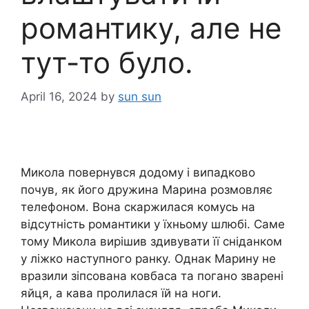
романтику, але не
тут-то було.
April 16, 2024
by
sun sun
Микола повернувся додому і випадково
почув, як його дружина Марина розмовляє
телефоном. Вона скаржилася комусь на
відсутність романтики у їхньому шлюбі. Саме
тому Микола вирішив здивувати її сніданком
у ліжко наступного ранку. Однак Марину не
вразили зіпсована ковбаса та погано зварені
яйця, а кава пролилася їй на ноги.