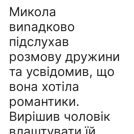
Микола
виnадково
підслухав
розмову дружини
та усвідомив, що
вона хотіла
романтики.
Вирішив чоловік
влаштувати їй