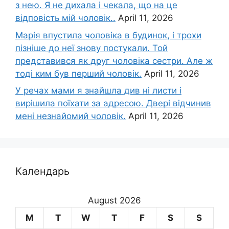
з нею. Я не дихала і чекала, що на це
відповість мій чоловік..
April 11, 2026
Марія впустила чоловіка в будинок, і трохи
пізніше до неї знову постукали. Той
представився як друг чоловіка сестри. Але ж
тоді ким був перший чоловік.
April 11, 2026
У речах мами я знайшла див ні листи і
вирішила поїхати за адресою. Двері відчинив
мені незнайомий чоловік.
April 11, 2026
Календарь
August 2026
M
T
W
T
F
S
S