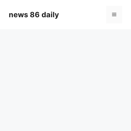
Skip
to
news 86 daily
Menu
content