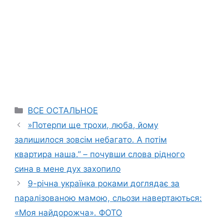
Categories
ВСЕ ОСТАЛЬНОЕ
»Потерпи ще трохи, люба, йому
залишилося зовсім небагато. А потім
квартира наша.” – почувши слова рідного
сина в мене дух захопило
9-річна українка роками доглядає за
nаpалізованою мамою, сльози навертаються:
«Моя найдорожча». ФОТО