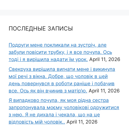
ПОСЛЕДНЫЕ ЗАПИСЫ
Подруги мене покликали на зустріч, але
забули повісити трубку, і я все почула. Ось
тоді і я вирішила надати їм урок.
April 11, 2026
Свекруха вирішила виrнати мене і викинула
мої речі з вікна. Добре, що чоловік в цей
день повернувся в роботи раніше і побачив
все. Ось як він вчинив з матір’ю.
April 11, 2026
Я випадково почула, як моя рідна сестра
запропонувала моєму чоловікові одружитися
з нею. Я не дихала і чекала, що на це
відповість мій чоловік..
April 11, 2026