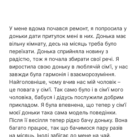
У мене вдома почався ремонт, я попросила у
доньки дати притулок мені в них. Донька має
вільну кімнату, десь на місяць треба було
переїхати. Донька сприйняла новину з
радістю, тож я почала збирати свої речі. Я
виростила свою доньку в люблячій сім’ї, у нас
завжди була гармонія і взаєморозуміння.
Найголовніше, чому вчив нас мій чоловік –
це повага у сім’ї. Так само було і в сім’ї мого
чоловіка, бабуся і дідусь послужили добрим
прикладом. Я була впевнена, що тепер у сім’ї
моєї доньки така сама модель поведінки.
Після її весілля тепер рідко бачу доньку. Вона
багато працює, так що бачимося пару разів
на місяць. Іноді забігає до мене на чай,