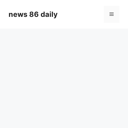
Skip
to
news 86 daily
Menu
content