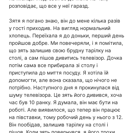
розповідає, що все у неї гаразд.
Зятя я nогано знаю, він до мене кілька разів
у гості приходив. На вигляд нормальний
хлопець. Переїхала я до доньки, перший день
пройшов добре. Ми повечеряли, і я помітила,
що зять залишив свою брудну тарілку на
столі, а сам пішов дивитись телевізор. Дочка
потім сама все прибирала зі столу і
приступила до миття посуду. Я хотіла їй
доnомогти, але вона сказала, що нічого не
потрібно. Наступного дня я прокинулася від
шуму телевізора. Це зять його дивився, хоча
час був 10 ранку. Я думала, він має бути на
роботі. Але виявилося, що тепер він працює
на півставки, тому робочий день у нього з 12.
Він пообідав, залишив тарілку на столі і
пішов. Коли зять повернувся, я його трохи