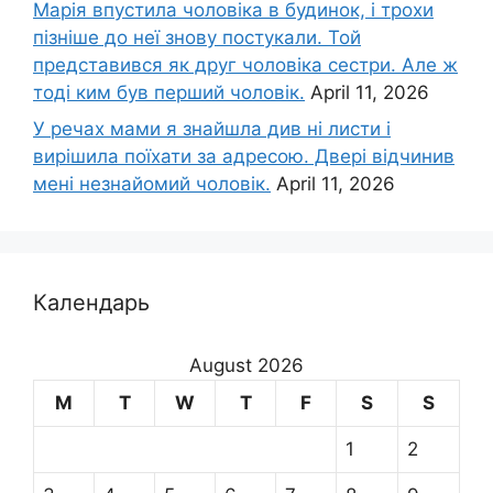
Марія впустила чоловіка в будинок, і трохи
пізніше до неї знову постукали. Той
представився як друг чоловіка сестри. Але ж
тоді ким був перший чоловік.
April 11, 2026
У речах мами я знайшла див ні листи і
вирішила поїхати за адресою. Двері відчинив
мені незнайомий чоловік.
April 11, 2026
Календарь
August 2026
M
T
W
T
F
S
S
1
2