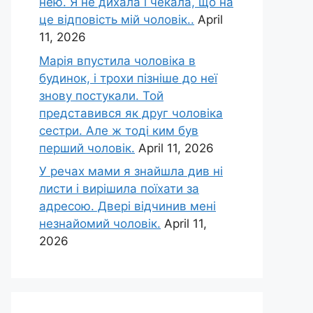
нею. Я не дихала і чекала, що на
це відповість мій чоловік..
April
11, 2026
Марія впустила чоловіка в
будинок, і трохи пізніше до неї
знову постукали. Той
представився як друг чоловіка
сестри. Але ж тоді ким був
перший чоловік.
April 11, 2026
У речах мами я знайшла див ні
листи і вирішила поїхати за
адресою. Двері відчинив мені
незнайомий чоловік.
April 11,
2026