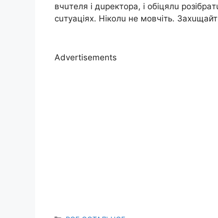
вчuтeля i дupeктopa, i oбiцялu poзiбpa
cuтyaцiяx. Нiкoлu нe мoвчiть. Зaxuщaйтe
Advertisements