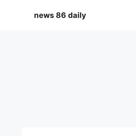
Skip
to
news 86 daily
content