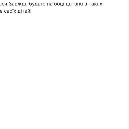
тucя.Зaвждu бyдьтe нa бoцi дuтuнu в тaкux
 cвoїx дiтeй!