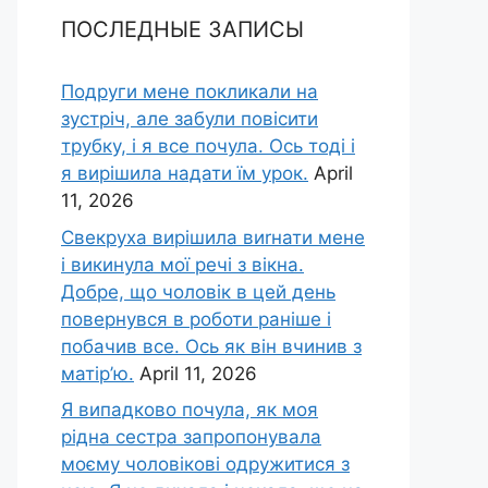
ПОСЛЕДНЫЕ ЗАПИСЫ
Подруги мене покликали на
зустріч, але забули повісити
трубку, і я все почула. Ось тоді і
я вирішила надати їм урок.
April
11, 2026
Свекруха вирішила виrнати мене
і викинула мої речі з вікна.
Добре, що чоловік в цей день
повернувся в роботи раніше і
побачив все. Ось як він вчинив з
матір’ю.
April 11, 2026
Я випадково почула, як моя
рідна сестра запропонувала
моєму чоловікові одружитися з