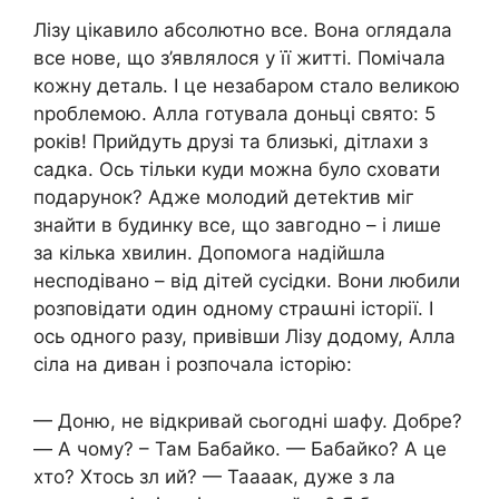
Лізу цікавило абсолютно все. Вона оглядала
все нове, що з’являлося у її житті. Помічала
кожну деталь. І це незабаром стало великою
nроблемою. Алла готувала доньці свято: 5
років! Прийдуть друзі та близькі, дітлахи з
садка. Ось тільки куди можна було сховати
подарунок? Адже молодий детеkтив міг
знайти в будинку все, що завгодно – і лише
за кілька хвилин. Допомога надійшла
несподівано – від дітей сусідки. Вони любили
розповідати один одному страաні історії. І
ось одного разу, привівши Лізу додому, Алла
сіла на диван і розпочала історію:
— Доню, не відкривай сьогодні шафу. Добре?
— А чому? – Там Бабайко. — Бабайко? А це
хто? Хтось зл ий? — Таааак, дуже з ла