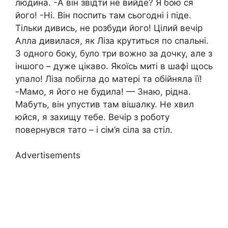
людина. -А він звідти не вийде? Я бою ся
його! -Ні. Він поспить там сьогодні і піде.
Тільки дивись, не розбуди його! Цілий вечір
Алла дивилася, як Ліза крутиться по спальні.
З одного боку, було три вожно за дочку, але з
іншого – дуже цікаво. Якоїсь миті в шафі щось
упало! Ліза побігла до матері та обійняла її!
-Мамо, я його не будила! — Знаю, рідна.
Мабуть, він упустив там вішалку. Не хвил
юйся, я захищу тебе. Вечір з роботу
повернувся тато – і сім’я сіла за стіл.
Advertisements