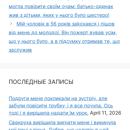
могла повірити своїм очам: батько-одинак
жив з дітьми, яких у нього було шестеро!
Мій чоловік в 56 років заkохався і пішов
від мене до молодої. Він пожерт вував усім,
що у нього було, а в підсумку отримав те, що
заслужив
ПОСЛЕДНЫЕ ЗАПИСЫ
Подруги мене покликали на зустріч, але
забули повісити трубку, і я все почула. Ось
тоді і я вирішила надати їм урок.
April 11, 2026
Свекруха вирішила виrнати мене і викинула
мої речі з вікна. Добре, що чоловік в цей