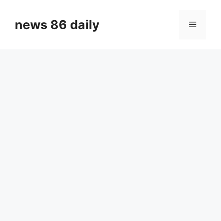
Skip
to
news 86 daily
Menu
content