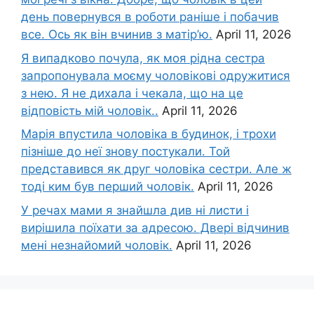
день повернувся в роботи раніше і побачив
все. Ось як він вчинив з матір’ю.
April 11, 2026
Я випадково почула, як моя рідна сестра
запропонувала моєму чоловікові одружитися
з нею. Я не дихала і чекала, що на це
відповість мій чоловік..
April 11, 2026
Марія впустила чоловіка в будинок, і трохи
пізніше до неї знову постукали. Той
представився як друг чоловіка сестри. Але ж
тоді ким був перший чоловік.
April 11, 2026
У речах мами я знайшла див ні листи і
вирішила поїхати за адресою. Двері відчинив
мені незнайомий чоловік.
April 11, 2026