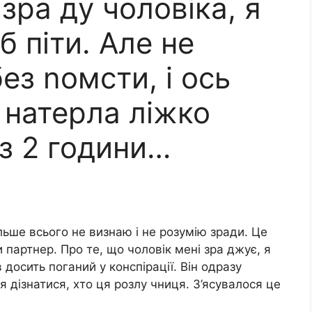
зра ду чоловіка, я
б піти. Але не
ез nомсти, і ось
д натерла ліжко
з 2 години…
більше всього не визнаю і не розумію зради. Це
партнер. Про те, що чоловік мені зра джує, я
досить поганий у конспірації. Він одразу
я дізнатися, хто ця розлу чниця. З’ясувалося це