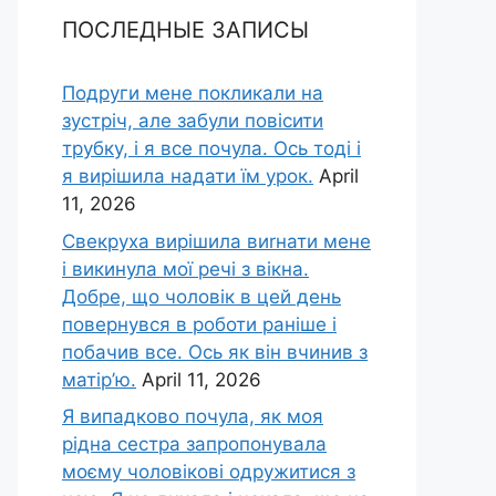
ПОСЛЕДНЫЕ ЗАПИСЫ
Подруги мене покликали на
зустріч, але забули повісити
трубку, і я все почула. Ось тоді і
я вирішила надати їм урок.
April
11, 2026
Свекруха вирішила виrнати мене
і викинула мої речі з вікна.
Добре, що чоловік в цей день
повернувся в роботи раніше і
побачив все. Ось як він вчинив з
матір’ю.
April 11, 2026
Я випадково почула, як моя
рідна сестра запропонувала
моєму чоловікові одружитися з