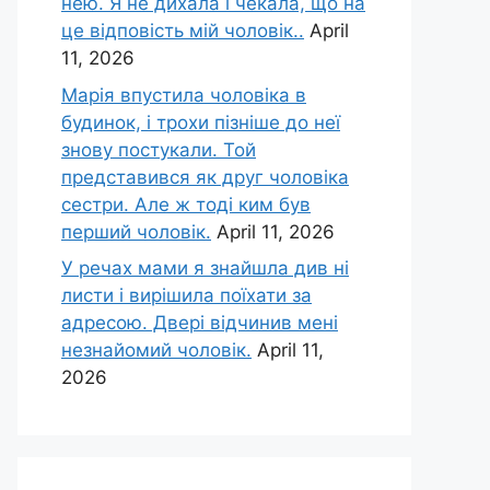
нею. Я не дихала і чекала, що на
це відповість мій чоловік..
April
11, 2026
Марія впустила чоловіка в
будинок, і трохи пізніше до неї
знову постукали. Той
представився як друг чоловіка
сестри. Але ж тоді ким був
перший чоловік.
April 11, 2026
У речах мами я знайшла див ні
листи і вирішила поїхати за
адресою. Двері відчинив мені
незнайомий чоловік.
April 11,
2026