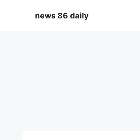
Skip
to
news 86 daily
content