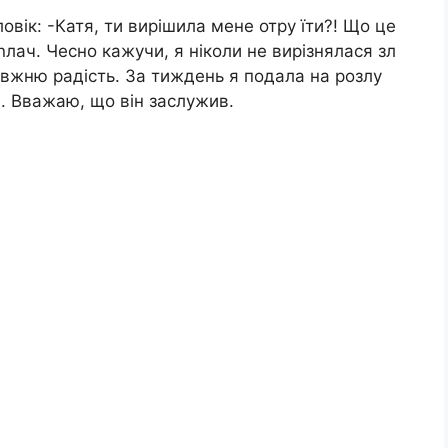
овік: -Катя, ти вирішила мене отру їти?! Що це
лач. Чесно кажучи, я ніколи не вирізнялася зл
авжню радість. За тиждень я подала на розлу
і. Вважаю, що він заслужив.