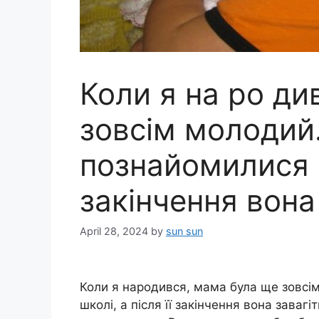
Коли я на ро ди
зовсім молодий.
познайомилися в 
закінчення вона 
April 28, 2024
by
sun sun
Коли я народився, мама була ще зовсі
школі, а після її закінчення вона заваг