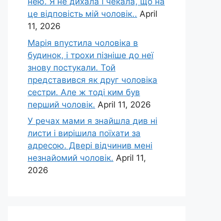
нею. Я не дихала і чекала, що на
це відповість мій чоловік..
April
11, 2026
Марія впустила чоловіка в
будинок, і трохи пізніше до неї
знову постукали. Той
представився як друг чоловіка
сестри. Але ж тоді ким був
перший чоловік.
April 11, 2026
У речах мами я знайшла див ні
листи і вирішила поїхати за
адресою. Двері відчинив мені
незнайомий чоловік.
April 11,
2026