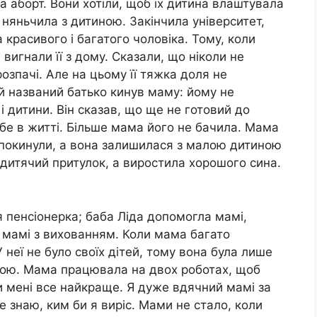
 аборт. Вони хотіли, щоб їх дитина влаштувала
 няньчила з дитиною. Закінчила університет,
красивого і багатого чоловіка. Тому, коли
 вигнали її з дому. Сказали, що ніколи не
розпачі. Але на цьому її тяжка доля не
й названий батько кинув маму: йому не
і дитини. Він сказав, що ще не готовий до
ебе в житті. Більше мама його не бачила. Мама
 покинули, а вона залишилася з малою дитиною
 дитячий притулок, а виростила хорошого сина.
я пенсіонерка; баба Ліда допомогла мамі,
 мамі з вихованням. Коли мама багато
неї не було своїх дітей, тому вона була лише
мамою. Мама працювала на двох роботах, щоб
и мені все найкраще. Я дуже вдячний мамі за
 не знаю, ким би я виріс. Мами не стало, коли