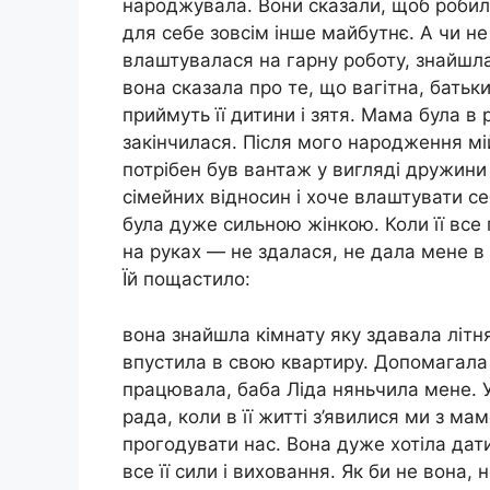
народжувала. Вони сказали, щоб робила
для себе зовсім інше майбутнє. А чи не
влаштувалася на гарну роботу, знайшла 
вона сказала про те, що вагітна, батьки
приймуть її дитини і зятя. Мама була в 
закінчилася. Після мого народження мі
потрібен був вантаж у вигляді дружини 
сімейних відносин і хоче влаштувати с
була дуже сильною жінкою. Коли її все
на руках — не здалася, не дала мене в
Їй пощастило:
вона знайшла кімнату яку здавала літн
впустила в свою квартиру. Допомагала
працювала, баба Ліда няньчила мене. У 
рада, коли в її житті з’явилися ми з 
прогодувати нас. Вона дуже хотіла дат
все її сили і виховання. Як би не вона,