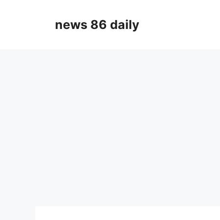
Skip
to
news 86 daily
content