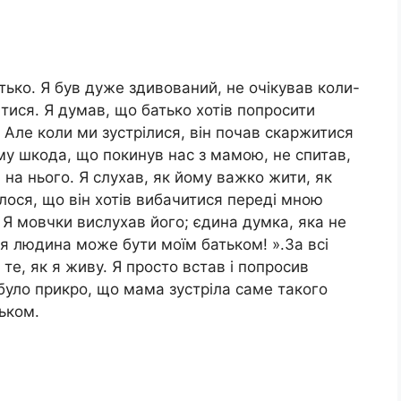
тько. Я був дуже здивований, не очікував коли-
ітися. Я думав, що батько хотів попросити
. Але коли ми зустрілися, він почав скаржитися
ому шкода, що покинув нас з мамою, не спитав,
 на нього. Я слухав, як йому важко жити, як
лося, що він хотів вибачитися переді мною
 Я мовчки вислухав його; єдина думка, яка не
я людина може бути моїм батьком! ».За всі
 те, як я живу. Я просто встав і попросив
 було прикро, що мама зустріла саме такого
тьком.