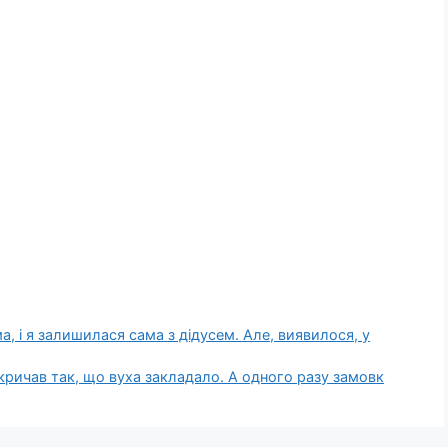
а, і я залишилася сама з дідусем. Але, виявилося, у
 кричав так, що вуха закладало. А одного разу замовк