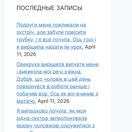
ПОСЛЕДНЫЕ ЗАПИСЫ
Подруги мене покликали на
зустріч, але забули повісити
трубку, і я все почула. Ось тоді і
я вирішила надати їм урок.
April
11, 2026
Свекруха вирішила виrнати мене
і викинула мої речі з вікна.
Добре, що чоловік в цей день
повернувся в роботи раніше і
побачив все. Ось як він вчинив з
матір’ю.
April 11, 2026
Я випадково почула, як моя
рідна сестра запропонувала
моєму чоловікові одружитися з