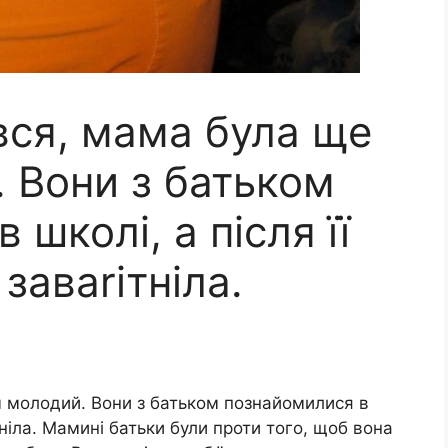
вся, мама була ще
 Вони з батьком
школі, а після її
заваrітніла.
м молодий. Вони з батьком познайомилися в
ітніла. Мамині батьки були проти того, щоб вона