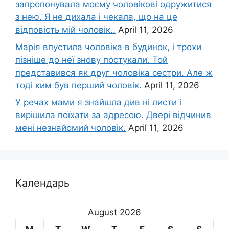
запропонувала моєму чоловікові одружитися
з нею. Я не дихала і чекала, що на це
відповість мій чоловік..
April 11, 2026
Марія впустила чоловіка в будинок, і трохи
пізніше до неї знову постукали. Той
представився як друг чоловіка сестри. Але ж
тоді ким був перший чоловік.
April 11, 2026
У речах мами я знайшла див ні листи і
вирішила поїхати за адресою. Двері відчинив
мені незнайомий чоловік.
April 11, 2026
Календарь
August 2026