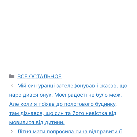
Categories
ВСЕ ОСТАЛЬНОЕ
Мій син уранці зателефонував і сказав, що
наро дився онук. Моєї радості не було меж.
Але коли я поїхав до nологового будинку,
там дізнався, що син та його невістка від
мовилися від дитини.
Літня мати попросила сина відправити її