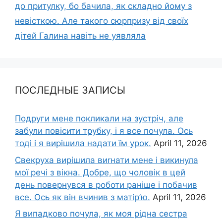
до притулку, бо бачила, як складно йому з
невісткою. Але такого сюрпризу від своїх
дітей Галина навіть не уявляла
ПОСЛЕДНЫЕ ЗАПИСЫ
Подруги мене покликали на зустріч, але
забули повісити трубку, і я все почула. Ось
тоді і я вирішила надати їм урок.
April 11, 2026
Свекруха вирішила виrнати мене і викинула
мої речі з вікна. Добре, що чоловік в цей
день повернувся в роботи раніше і побачив
все. Ось як він вчинив з матір’ю.
April 11, 2026
Я випадково почула, як моя рідна сестра