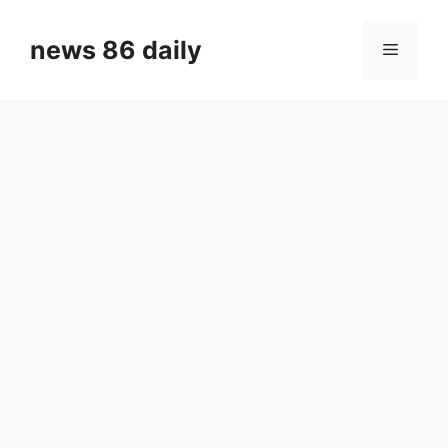
Skip
to
news 86 daily
Menu
content