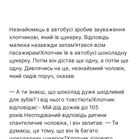
Незнайомець в автобусі зробив зауваження
хлопчикові, який їв цукерку. Відповідь
малюка назавжди запам’ятався всім
пасажирам!Хлопчик їв в автобусі шоколадну
цукерку. Потім він дістав ще одну, а потім ще
одну. Дивлячись на це, незнайомий чоловік,
який сидів поруч, сказав:
— А ти знаєш, що шоколад дуже шкідливий
для зубів? І від нього товстіють!Хлопчик
відповідає:- Мій дід дожив до 105
років.Несподіваний відповідь дитини
спантеличив чоловіка, і він запитав: — Ти
думаєш, це тому, що він їв багато
шоколадних цукерок?Хлопчик діловито