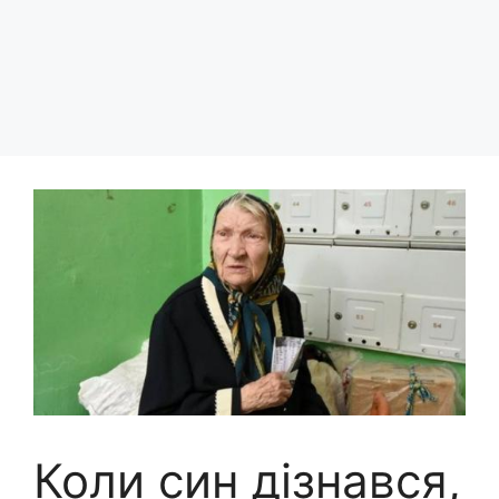
Коли син дізнався,