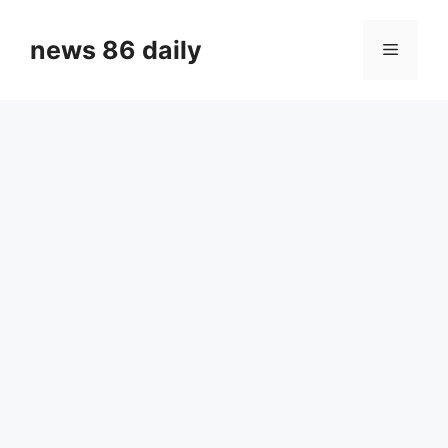
Skip
to
news 86 daily
Menu
content