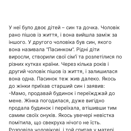
У неї було двоє дітей – син та дочка. Чоловік
рано пішов із життя, і вона вийшла заміж за
іншого. У другого чоловіка був син, якого
вона називала “Пасинком”. Рідні діти
виросли, створили свої сім’ї та розлетілися по
різних кутках країни. Через кілька років і
другий чоловік пішов із життя, і залишилася
вона одна. Пасинок теж жив далеко. Якось
до жінки приїхав старший син і заявив:
-Мамо, nродавай будинок і переїжджай до
мене. Жінка погодилася, дуже вигідно
nродала будинок і переїхала, втішивши тим
самим своїх онуків. Якось увечері невістка
помітила, що свекруха нічого не їсть.
Розповіла чоловікові, і той спитав у матері.