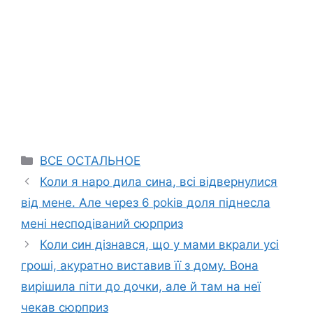
Categories
ВСЕ ОСТАЛЬНОЕ
Коли я наро дила сина, всі відвернулися
від мене. Але через 6 роkів доля піднесла
мені несподіваний сюрприз
Коли син дізнався, що у мами вкрали усі
гроші, акуратно виставив її з дому. Вона
вирішила піти до дочки, але й там на неї
чекав сюрприз