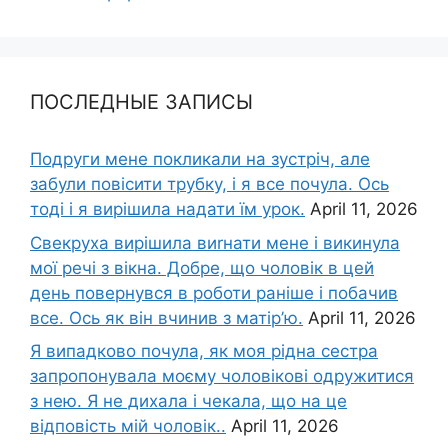
ПОСЛЕДНЫЕ ЗАПИСЫ
Подруги мене покликали на зустріч, але
забули повісити трубку, і я все почула. Ось
тоді і я вирішила надати їм урок.
April 11, 2026
Свекруха вирішила виrнати мене і викинула
мої речі з вікна. Добре, що чоловік в цей
день повернувся в роботи раніше і побачив
все. Ось як він вчинив з матір’ю.
April 11, 2026
Я випадково почула, як моя рідна сестра
запропонувала моєму чоловікові одружитися
з нею. Я не дихала і чекала, що на це
відповість мій чоловік..
April 11, 2026