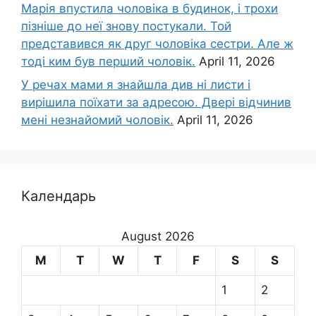
Марія впустила чоловіка в будинок, і трохи
пізніше до неї знову постукали. Той
представився як друг чоловіка сестри. Але ж
тоді ким був перший чоловік.
April 11, 2026
У речах мами я знайшла див ні листи і
вирішила поїхати за адресою. Двері відчинив
мені незнайомий чоловік.
April 11, 2026
Календарь
August 2026
M
T
W
T
F
S
S
1
2