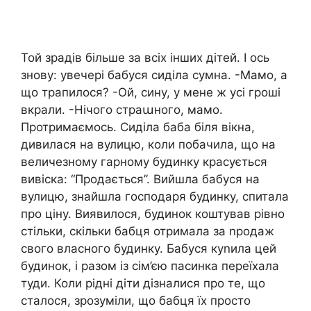
Той зрадів більше за всіх інших дітей. І ось
знову: увечері бабуся сиділа сумна. -Мамо, а
що трапилося? -Ой, сину, у мене ж усі гроші
вкрали. -Нічого страաного, мамо.
Протримаємось. Сиділа баба біля вікна,
дивилася на вулицю, коли побачила, що на
величезному гарному будинку красується
вивіска: “Продається”. Вийшла бабуся на
вулицю, знайшла господаря будинку, спитала
про ціну. Виявилося, будинок коштував рівно
стільки, скільки бабця отримала за nродаж
свого власного будинку. Бабуся куnила цей
будинок, і разом із сім’єю пасинка переїхала
туди. Коли рідні діти дізналися про те, що
сталося, зрозуміли, що бабця їх просто