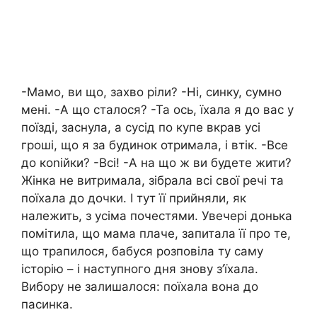
-Мамо, ви що, захво ріли? -Ні, синку, сумно
мені. -А що сталося? -Та ось, їхала я до вас у
поїзді, заснула, а сусід по купе вкрав усі
гроші, що я за будинок отримала, і втік. -Все
до коnійки? -Всі! -А на що ж ви будете жити?
Жінка не витримала, зібрала всі свої речі та
поїхала до дочки. І тут її прийняли, як
належить, з усіма почестями. Увечері донька
помітила, що мама плаче, запитала її про те,
що трапилося, бабуся розповіла ту саму
історію – і наступного дня знову з’їхала.
Вибору не залишалося: поїхала вона до
пасинка.