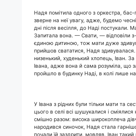
Надя помітила одного з оркестра, бас-г
зверне на неї увагу, адже, будемо чесн
дні після весілля, до Наді постукали. 
Запитала вона. — Свати, — відповіли з
єдиною дитиною, тож мати дуже здивув
прийшов свататися, Надя здивувалася. Н
низенький, худенький хлопець, Іван. З
Івана, адже вона й сама розуміла, що 
пройшло в будинку Наді, в колі лише 
У Івана з рідних були тільки мати та се
цього в селі всі шушукалися і сміялися
смішно разом: висока широкоплеча дівч
народився синочок, Надя стала гарнішо
почали їй заздрити, мовляв, Іван такий 