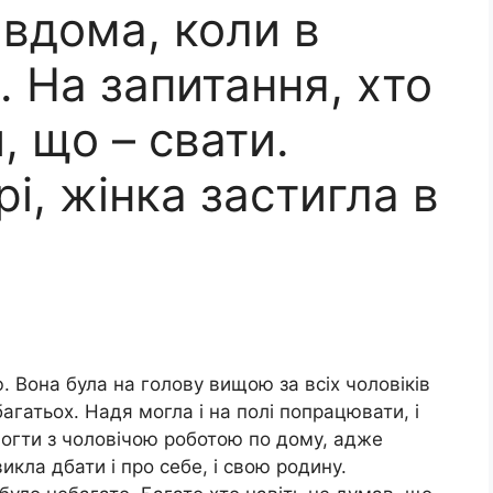
вдома, коли в
. На запитання, хто
и, що – свати.
і, жінка застигла в
 Вона була на голову вищою за всіх чоловіків
 багатьох. Надя могла і на полі попрацювати, і
могти з чоловічою роботою по дому, адже
викла дбати і про себе, і свою родину.