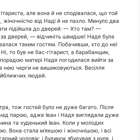
ітариста, але вона й не сподівалася, що той
і, жіночністю від Наді й не пахло. Минуло два
Мати підійшла до дверей: — Хто там? —
-за дверей, — відчиніть швидше! Надя була
алася таким гостям. Побачивши, хто до неї
і, то був не бас-гітарист, а барабанщик,
а порадою матері Надя погодилася вийти за
за нею черги не вишиковуються. Весілля
найближчих людей.
стра, тож гостей було не дуже багато. Після
 над парою, адже Іван і Надя виглядали дуже
ина та худенький Іван. Коли у молодих
ю. Вона стала м’якшою і жіночнішою, і всі
гарний чоловік: і будинок збудував з нуля, і