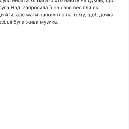
 було небагато. Багато хто навіть не думав, що
уга Наді запросила її на своє весілля як
ди йти, але мати наполягла на тому, щоб дочка
сіллі була жива музика.