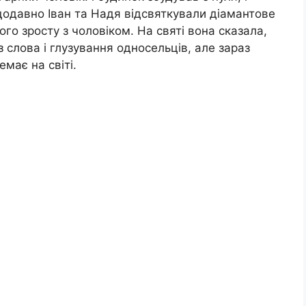
одавно Іван та Надя відсвяткували діамантове
го зросту з чоловіком. На святі вона сказала,
 слова і глузування односельців, але зараз
емає на світі.