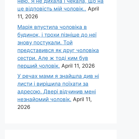
нею. Я не дихала і чекала, що на
це відповість мій чоловік..
April
11, 2026
Марія впустила чоловіка в
будинок, і трохи пізніше до неї
знову постукали. Той
представився як друг чоловіка
сестри. Але ж тоді ким був
перший чоловік.
April 11, 2026
У речах мами я знайшла див ні
листи і вирішила поїхати за
адресою. Двері відчинив мені
незнайомий чоловік.
April 11,
2026