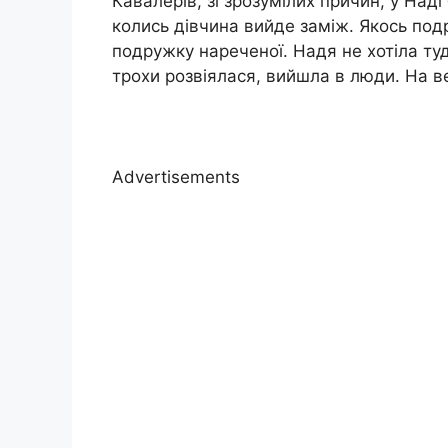
Кавалерів, зі зрозумілих причин, у Наді
колись дівчина вийде заміж. Якось подр
подружку нареченої. Надя не хотіла ту
трохи розвіялася, вийшла в люди. На ве
Advertisements