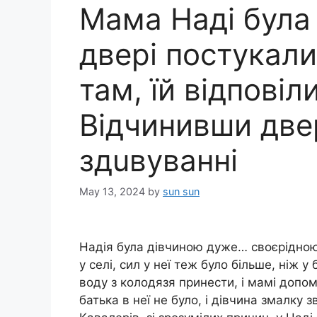
Мама Наді була 
двері постукали
там, їй відповіл
Відчинивши двер
здuвуванні
May 13, 2024
by
sun sun
Надія була дівчиною дуже… своєрідною.
у селі, сил у неї теж було більше, ніж у
воду з колодязя принести, і мамі допо
батька в неї не було, і дівчина змалку з