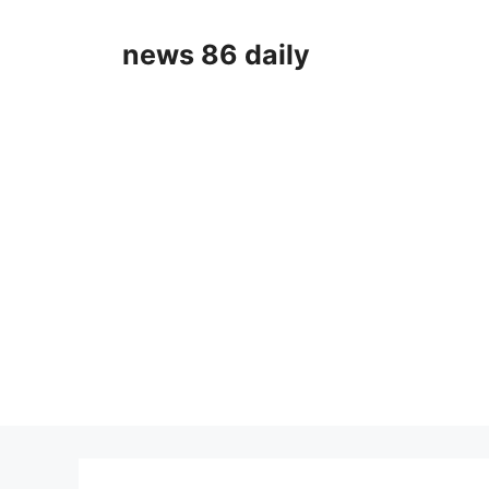
Skip
to
news 86 daily
content