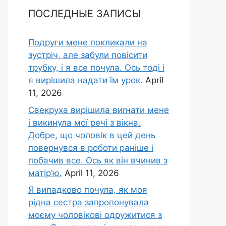
ПОСЛЕДНЫЕ ЗАПИСЫ
Подруги мене покликали на
зустріч, але забули повісити
трубку, і я все почула. Ось тоді і
я вирішила надати їм урок.
April
11, 2026
Свекруха вирішила виrнати мене
і викинула мої речі з вікна.
Добре, що чоловік в цей день
повернувся в роботи раніше і
побачив все. Ось як він вчинив з
матір’ю.
April 11, 2026
Я випадково почула, як моя
рідна сестра запропонувала
моєму чоловікові одружитися з