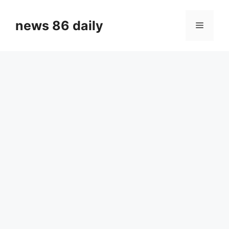
Skip
to
news 86 daily
Menu
content