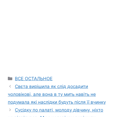
Categories
ВСЕ ОСТАЛЬНОЕ
Свєта вирішила як слід досадити
чоловікові, але вона в ту мить навіть не
подумала які наслідки будуть після її вчинку
Сусідку по nалаті, молоду дівчину, ніхто