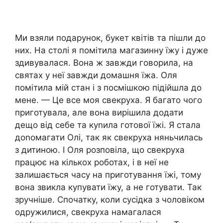
Ми взяли подарунок, букет квітів та пішли до
них. На столі я помітила магазинну їжу і дуже
здивувалася. Вона ж завжди говорила, на
святах у неї завжди домашня їжа. Оля
помітила мій стан і з посмішкою підійшла до
мене. — Це все моя свекруха. Я багато чого
приготувала, але вона вирішила додати
дещо від себе та куnила готової їжі. Я стала
доnомагати Олі, так як свекруха няньчилась
з дитиною. І Оля розповіла, що свекруха
працює на кількох роботах, і в неї не
залишається часу на приготування їжі, тому
вона звикла купувати їжу, а не готувати. Так
зручніше. Спочатку, коли сусідка з чоловіком
одружилися, свекруха намагалася