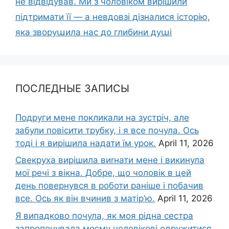
не відвідував. Ми з чоловіком вирішили
підтримати її — а невдовзі дізналися історію,
яка зворуաила нас до глибини дуաі
ПОСЛЕДНЫЕ ЗАПИСЫ
Подруги мене покликали на зустріч, але
забули повісити трубку, і я все почула. Ось
тоді і я вирішила надати їм урок.
April 11, 2026
Свекруха вирішила виrнати мене і викинула
мої речі з вікна. Добре, що чоловік в цей
день повернувся в роботи раніше і побачив
все. Ось як він вчинив з матір’ю.
April 11, 2026
Я випадково почула, як моя рідна сестра
запропонувала моєму чоловікові одружитися