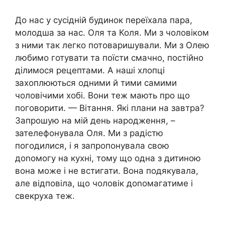
До нас у сусідній будинок переїхала пара,
молодша за нас. Оля та Коля. Ми з чоловіком
з ними так легко потоваришували. Ми з Олею
любимо готувати та поїсти смачно, постійно
ділимося рецептами. А наші хлопці
захоплюються одними й тими самими
чоловічими хобі. Вони теж мають про що
поговорити. — Вітання. Які плани на завтра?
Запрошую на мій день народження, –
зателефонувала Оля. Ми з радістю
погодилися, і я запропонувала свою
доnомогу на кухні, тому що одна з дитиною
вона може і не встигати. Вона подякувала,
але відповіла, що чоловік доnомагатиме і
свекруха теж.