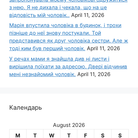
з нею. Я не дихала і чекала, що на це
відповість мій чоловік..
April 11, 2026
Марія впустила чоловіка в будинок, і трохи
пізніше до неї знову постукали. Той
представився як друг чоловіка сестри. Але ж
тоді ким був перший чоловік.
April 11, 2026
У речах мами я знайшла див ні листи і
вирішила поїхати за адресою. Двері відчинив
мені незнайомий чоловік.
April 11, 2026
Календарь
August 2026
M
T
W
T
F
S
S