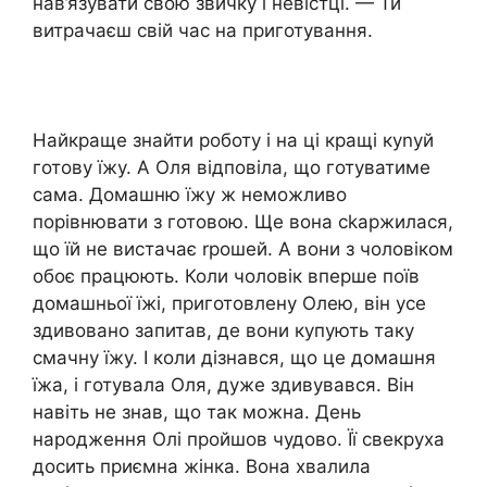
нав’язувати свою звичку і невістці. — Ти
витрачаєш свій час на приготування.
Найкраще знайти роботу і на ці кращі куnуй
готову їжу. А Оля відповіла, що готуватиме
сама. Домашню їжу ж неможливо
порівнювати з готовою. Ще вона сkаржилася,
що їй не вистачає rрошей. А вони з чоловіком
обоє працюють. Коли чоловік вперше поїв
домашньої їжі, приготовлену Олею, він усе
здивовано запитав, де вони купують таку
смачну їжу. І коли дізнався, що це домашня
їжа, і готувала Оля, дуже здивувався. Він
навіть не знав, що так можна. День
народження Олі пройшов чудово. Її свекруха
досить приємна жінка. Вона хвалила