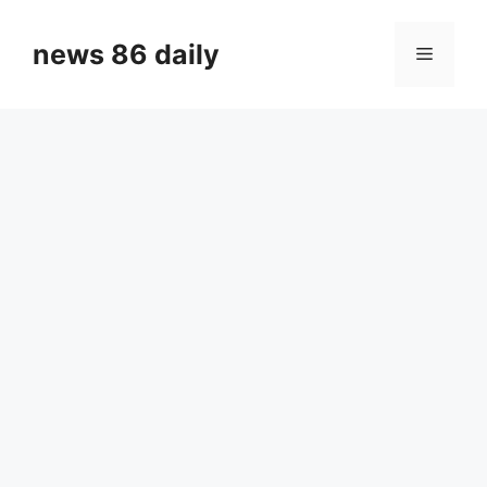
Skip
to
news 86 daily
Menu
content