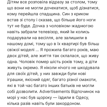
Дітям все розповіла відразу за столом, тому
що вони не могли дочекатися, щоб дізнатися,
кому перейшла спадщина. Син з криком
встав зі столу і сказав, що більше його ноги
тут не буде. Дочка з чоловіком-жаднюгою
навіть забрали телевізор, який їм колись
подарували на весілля, але залишили в
нашому домі, тому що в їх квартирі був більш
свіжої моделі … Я прожила багато років, маю
двох дітей, але життя так склалася, що живу
одна. Чоловік помер шість років тому, a діти
живуть окремо. Я ніколи нічого не шкодувала
для своїх дітей, у них завжди були нові
іграшки, якісний одяг, багато різної смакоти,
які в той час багато інших батьків не могли
собі дозволити. Advertisements Відпочинок на
морі y нас був щороку — їздили в Одесу,
кілька разів навіть були закордоном.