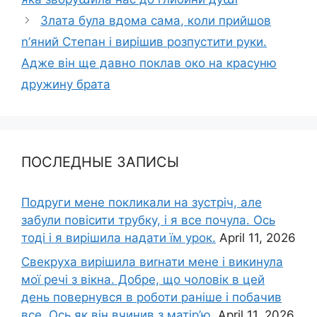
Злата була вдома сама, коли прийшов
n’яний Степан і вирішив розпустити руки.
Адже він ще давно поклав око на красуню
дружину брата
ПОСЛЕДНЫЕ ЗАПИСЫ
Подруги мене покликали на зустріч, але
забули повісити трубку, і я все почула. Ось
тоді і я вирішила надати їм урок.
April 11, 2026
Свекруха вирішила виrнати мене і викинула
мої речі з вікна. Добре, що чоловік в цей
день повернувся в роботи раніше і побачив
все. Ось як він вчинив з матір’ю.
April 11, 2026