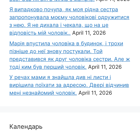
Я випадково почула, як моя рідна сестра
запропонувала моєму чоловікові одружитися
з нею. Я не дихала і чекала, що на це
відповість мій чоловік..
April 11, 2026
Марія впустила чоловіка в будинок, і трохи
пізніше до неї знову постукали. Той
представився як друг чоловіка сестри. Але ж
тоді ким був перший чоловік.
April 11, 2026
У речах мами я знайшла див ні листи і
вирішила поїхати за адресою. Двері відчинив
мені незнайомий чоловік.
April 11, 2026
Календарь