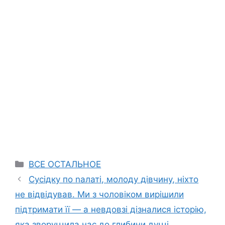
Categories
ВСЕ ОСТАЛЬНОЕ
Сусідку по nалаті, молоду дівчину, ніхто
не відвідував. Ми з чоловіком вирішили
підтримати її — а невдовзі дізналися історію,
яка зворуաила нас до глибини дуաі