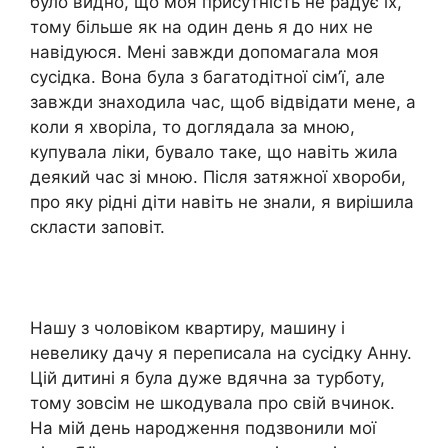
було видно, що моя присутність не радує їх,
тому більше як на один день я до них не
навідуюся. Мені завжди допомагала моя
сусідка. Вона була з багатодітної сім’ї, але
завжди знаходила час, щоб відвідати мене, a
коли я хворіла, то доглядала за мною,
купувала ліки, бувало таке, що навіть жила
деякий час зі мною. Після затяжної хвороби,
про яку рідні діти навіть не знали, я вирішила
скласти заповіт.
Нашу з чоловіком квартиру, машину і
невелику дачу я переписала на сусідку Анну.
Цій дитині я була дуже вдячна за турботу,
тому зовсім не шкодувала про свій вчинок.
На мій день народження подзвонили мої