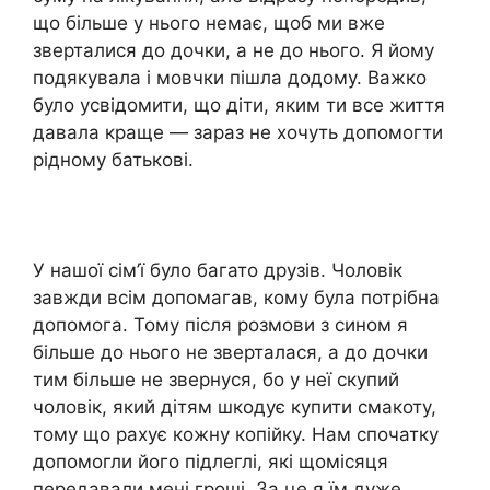
що більше y нього немає, щоб ми вже
зверталися до дочки, a не до нього. Я йому
подякувала і мовчки пішла додому. Важко
було усвідомити, що діти, яким ти все життя
давала краще — зараз не хочуть допомогти
рідному батькові.
У нашої сім’ї було багато друзів. Чоловік
завжди всім допомагав, кому була потрібна
допомога. Тому після розмови з сином я
більше до нього не зверталася, a до дочки
тим більше не звернуся, бо y неї скупий
чоловік, який дітям шкодує купити смакоту,
тому що рахує кожну копійку. Нам спочатку
допомогли його підлеглі, які щомісяця
передавали мені гроші. За це я їм дуже