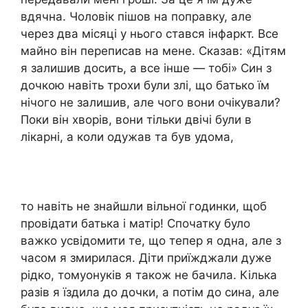
вдячна. Чоловік пішов на поправку, але
через два місяці у нього стався інфаркт. Все
майно він переписав на мене. Сказав: «Дітям
я залишив досить, a все інше — тобі» Син з
дочкою навіть трохи були злі, що батько їм
нічого не залишив, але чого вони очікували?
Поки він хворів, вони тільки двічі були в
лікарні, a коли одужав та був удома,
то навіть не знайшли вільної годинки, щоб
провідати батька і матір! Спочатку було
важко усвідомити те, що тепер я одна, але з
часом я змирилася. Діти приїжджали дуже
рідко, томуонуків я також не бачила. Кілька
разів я їздила до дочки, a потім до сина, але