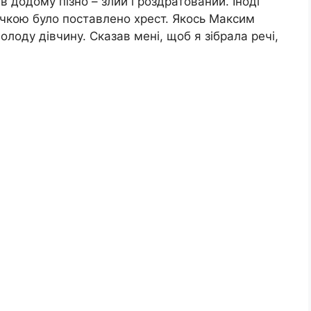
в додому пізно – злий і роздратований. Іноді
дочкою було поставлено хрест. Якось Максим
лоду дівчину. Сказав мені, щоб я зібрала речі,