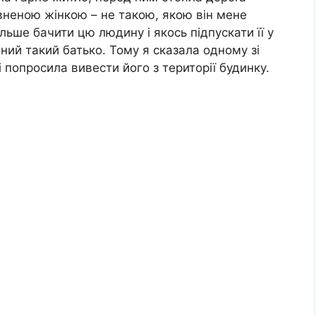
вненою жінкою – не такою, якою він мене
ільше бачити цю людину і якось підпускати її у
бний такий батько. Тому я сказала одному зі
і попросила вивести його з території будинку.