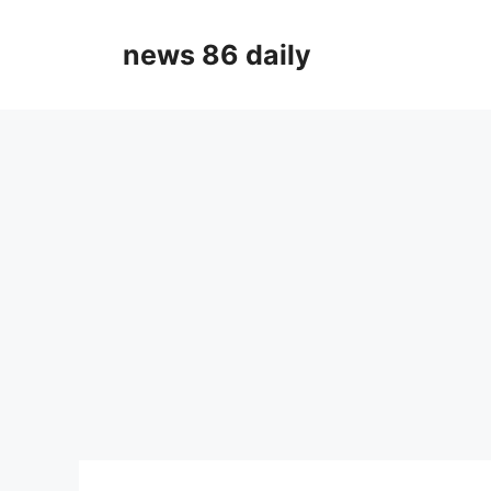
Skip
to
news 86 daily
content