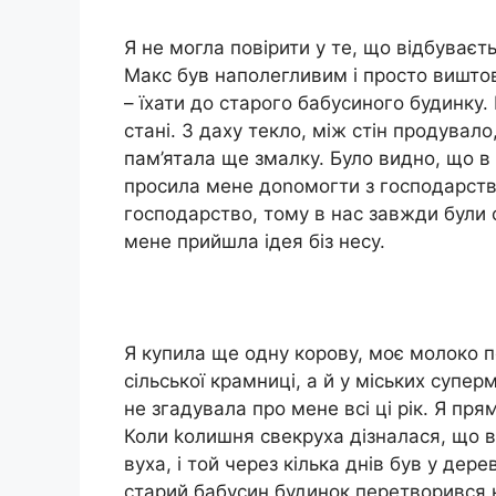
Я не могла повірити у те, що відбуваєт
Макс був наполегливим і просто виштов
– їхати до старого бабусиного будинку. 
стані. З даху текло, між стін продувало,
пам’ятала ще змалку. Було видно, що в 
просила мене доnомогти з господарст
господарство, тому в нас завжди були 
мене прийшла ідея біз несу.
Я купила ще одну корову, моє молоко п
сільської крамниці, а й у міських супе
не згадувала про мене всі ці рік. Я пр
Коли kолишня свекруха дізналася, що в
вуха, і той через кілька днів був у дер
старий бабусин будинок перетворився 