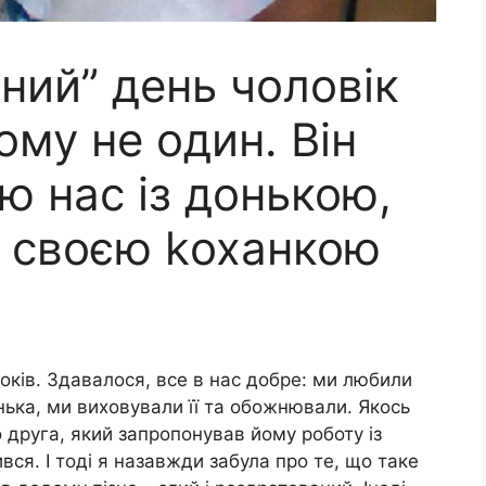
ний” день чоловік
му не один. Він
ю нас із донькою,
і своєю kоханкою
оків. Здавалося, все в нас добре: ми любили
нька, ми виховували її та обожнювали. Якось
о друга, який запропонував йому роботу із
ся. І тоді я назавжди забула про те, що таке