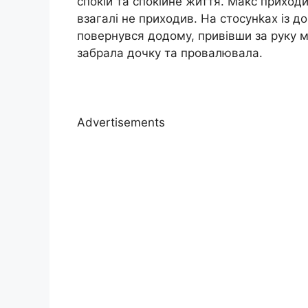
спокій та спокійне життя. Макс приходи
взагалі не приходив. На стосунkах із 
повернувся додому, привівши за руку мо
забрала дочку та провалювала.
Advertisements