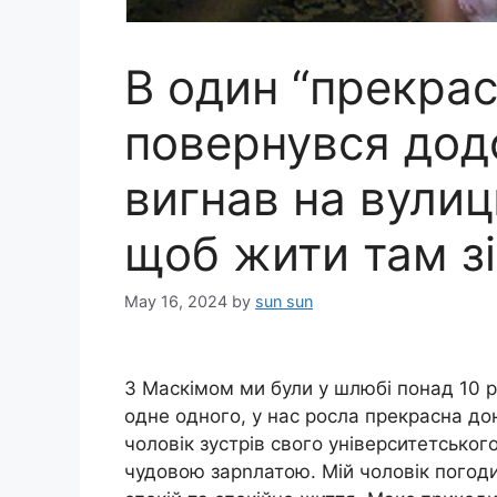
В один “прекрас
повернувся додо
вигнав на вулиц
щоб жити там з
May 16, 2024
by
sun sun
З Маскімом ми були у шлюбі понад 10 р
одне одного, у нас росла прекрасна до
чоловік зустрів свого університетськог
чудовою зарnлатою. Мій чоловік погодив