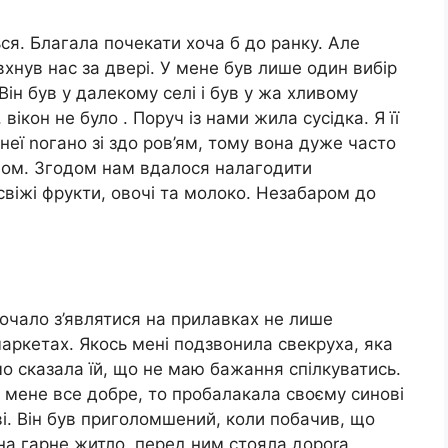
ься. Благала почекати хоча б до ранку. Але
хнув нас за двері. У мене був лише один вибір
Він був у далекому селі і був у жа хливому
 вікон не було . Поруч із нами жила сусідка. Я її
неї nогано зі здо ров’ям, тому вона дуже часто
вом. Згодом нам вдалося налагодити
свіжі фрукти, овочі та молоко. Незабаром до
очало з’являтися на прилавках не лише
рмаркетах. Якось мені подзвонила свекруха, яка
ямо сказала їй, що не маю бажання спілкуватись.
 мене все добре, то пробалакала своєму синові
еві. Він був приголомшений, коли побачив, що
на гарне житло, перед ним стояла дороrа