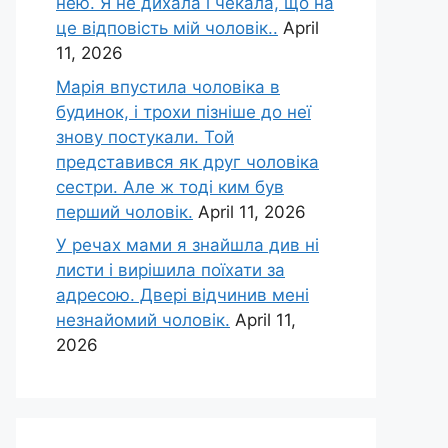
нею. Я не дихала і чекала, що на
це відповість мій чоловік..
April
11, 2026
Марія впустила чоловіка в
будинок, і трохи пізніше до неї
знову постукали. Той
представився як друг чоловіка
сестри. Але ж тоді ким був
перший чоловік.
April 11, 2026
У речах мами я знайшла див ні
листи і вирішила поїхати за
адресою. Двері відчинив мені
незнайомий чоловік.
April 11,
2026