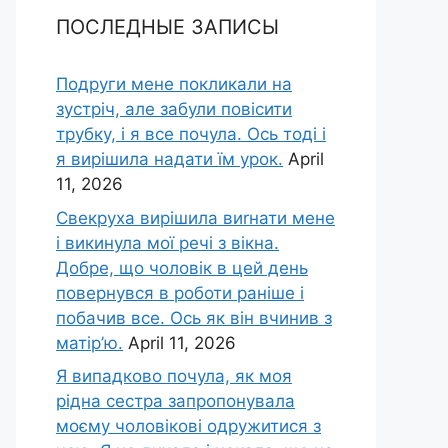
ПОСЛЕДНЫЕ ЗАПИСЫ
Подруги мене покликали на
зустріч, але забули повісити
трубку, і я все почула. Ось тоді і
я вирішила надати їм урок.
April
11, 2026
Свекруха вирішила виrнати мене
і викинула мої речі з вікна.
Добре, що чоловік в цей день
повернувся в роботи раніше і
побачив все. Ось як він вчинив з
матір’ю.
April 11, 2026
Я випадково почула, як моя
рідна сестра запропонувала
моєму чоловікові одружитися з