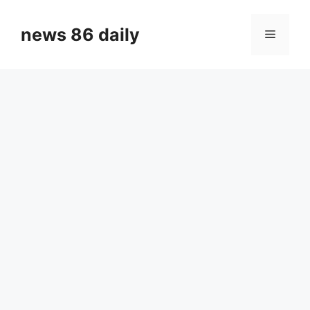
Skip
to
news 86 daily
Menu
content