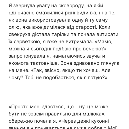
Я звернула увагу на сковороду, на якій
одночасно смажилися різні види їжі, і на те,
як вона використовувала одну й ту саму
олію, яка вже димілася від старості. Коли
свекруха дістала тарілки та почала витирати
їх серветкою, я вже не витримала. «Мамо,
можна я сьогодні подбаю про вечерю?» —
запропонувала я, намагаючись звучати
якомога тактовніше. Вона здивовано глянула
на мене. «Так, звісно, якщо ти хочеш. Але
чому? Тобі не подобається, як я готую?»
«Просто мені здається, що… ну, це може
бути не зовсім правильно для малюка», –
обережно почала я. «Через деякі кухонні
звички він почувається не дуже добре.» Мої