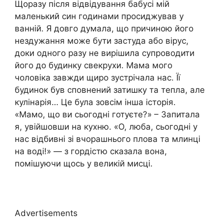
Щоразу після відвідування бабусі мій
маленький син годинами просиджував у
ванній. Я довго думала, що причиною його
нездужання може бути застуда або вірус,
доки одного разу не вирішила супроводити
його до будинку свекрухи. Мама мого
чоловіка завжди щиро зустрічала нас. Її
будинок був сповнений затишку та тепла, але
кулінарія… Це була зовсім інша історія.
«Мамо, що ви сьогодні готуєте?» – Запитала
я, увійшовши на кухню. «О, люба, сьогодні у
нас відбивні зі вчорашнього плова та млинці
на воді!» — з гордістю сказала вона,
помішуючи щось у великій мисці.
Advertisements