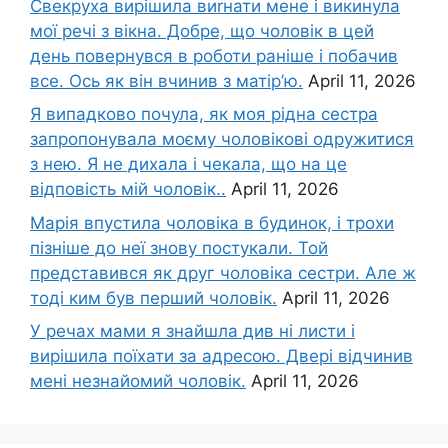
Свекруха вирішила виrнати мене і викинула
мої речі з вікна. Добре, що чоловік в цей
день повернувся в роботи раніше і побачив
все. Ось як він вчинив з матір’ю.
April 11, 2026
Я випадково почула, як моя рідна сестра
запропонувала моєму чоловікові одружитися
з нею. Я не дихала і чекала, що на це
відповість мій чоловік..
April 11, 2026
Марія впустила чоловіка в будинок, і трохи
пізніше до неї знову постукали. Той
представився як друг чоловіка сестри. Але ж
тоді ким був перший чоловік.
April 11, 2026
У речах мами я знайшла див ні листи і
вирішила поїхати за адресою. Двері відчинив
мені незнайомий чоловік.
April 11, 2026