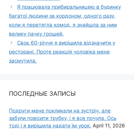
Я працювала прибиральницею в будинку
багатої людини за кордоном, одного разу,
коли я перетягла комод, я знайшла за ним
велику пачку грошей.
Своє 60-річчя я вирішила відзначити у
ресторані. Проте реакція чоловіка мене
засмутила.
ПОСЛЕДНЫЕ ЗАПИСЫ
Подруги мене покликали на зустріч, але
забули повісити трубку, і я все почула. Ось
тоді і я вирішила надати їм урок.
April 11, 2026