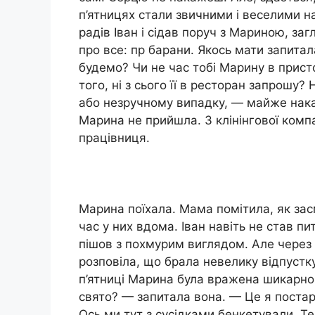
п’ятницях стали звичними і веселими на
радів Іван і сідав поруч з Мариною, заг
про все: пр барани. Якось мати запитал
будемо? Чи не час тобі Марину в присто
того, ні з сього її в ресторан запрошу
або незручному випадку, — майже наказ
Марина не прийшла. З клінінгової комп
працівниця.
Марина поїхала. Мама помітила, як зас
час у них вдома. Іван навіть не став п
пішов з похмурим виглядом. Але через
розповіла, що брала невелику відпустку 
п’ятниці Марина була вражена шикарно 
свято? — запитала вона. — Це я постар
Ось ми тут з сусідками бенкетували. Т