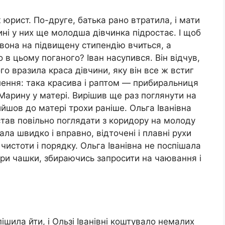
 юрист. По-друге, батька рано втратила, і мати
дині у них ще молодша дівчинка підростає. І щоб
, вона на підвищену стипендію вчиться, а
 в цьому поганого? Іван насупився. Він відчув,
о вразила краса дівчини, яку він все ж встиг
лення: така красива і раптом — прибиральниця
в Марину у матері. Вирішив ще раз поглянути на
рийшов до матері трохи раніше. Ольга Іванівна
став повільно поглядати з коридору на молоду
ла швидко і вправно, відточені і плавні рухи
чистоти і порядку. Ольга Іванівна не поспішала
 три чашки, збираючись запросити на чаювання і
шила йти, і Ользі Іванівні коштувало немалих