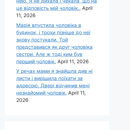
нею. Я не дихала і чекала, що на
це відповість мій чоловік..
April
11, 2026
Марія впустила чоловіка в
будинок, і трохи пізніше до неї
знову постукали. Той
представився як друг чоловіка
сестри. Але ж тоді ким був
перший чоловік.
April 11, 2026
У речах мами я знайшла див ні
листи і вирішила поїхати за
адресою. Двері відчинив мені
незнайомий чоловік.
April 11,
2026