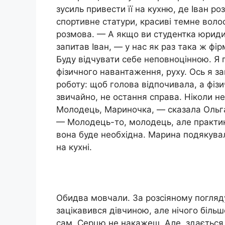
зусиль привести її на кухню, де Іван р
спортивне статури, красиві темне волосс
розмова. — А якщо ви студентка юриди
запитав Іван, — у нас як раз така ж фі
Буду відчувати себе неповноцінною. Я 
фізичного навантаження, руху. Ось я за
роботу: щоб голова відпочивала, а фізи
звичайно, не остання справа. Ніколи н
Молодець, Мариночка, — сказала Ольга 
— Молодець-то, молодець, але практик
вона буде необхідна. Марина подякувала
на кухні.
Обидва мовчали. За розсіяному погляду
зацікавився дівчиною, але нічого біль
сам. Серцю не накажеш. Але, здається