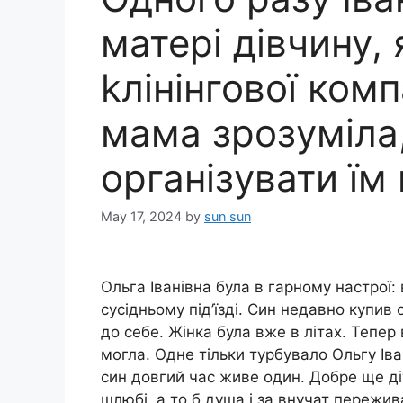
матері дівчину,
kлінінгової комп
мама зрозуміла
організувати їм
May 17, 2024
by
sun sun
Ольга Іванівна була в гарному настрої: 
сусідньому під’їзді. Син недавно купив
до себе. Жінка була вже в літах. Тепер
могла. Одне тільки турбувало Ольгу Ів
син довгий час живе один. Добре ще д
шлюбі, а то б душа і за внучат пережи