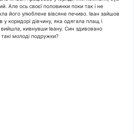
й. Але ось своєї половинки поки так і не
кла його улюблене вівсяне печиво. Іван зайшов
в у коридорі дівчину, яка одягала плащ і
вийшла, кивнувши Івану. Син здивовано
е такі молоді подружки?