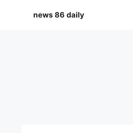
Skip
to
news 86 daily
content