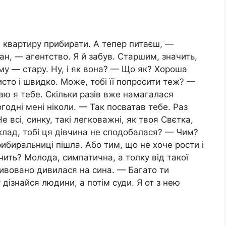
квартиру прибирати. А тепер питаєш, —
ан, — агентство. Я й забув. Старшим, значить,
у — стару. Ну, і як вона? — Що як? Хороша
сто і швидко. Може, тобі її попросити теж? —
аю я тебе. Скільки разів вже намагалася
годні мені ніколи. — Так посватав тебе. Раз
е всі, синку, такі легковажні, як твоя Свєтка,
иклад, тобі ця дівчина не сподобалася? — Чим?
ибиральниці пішла. Або тим, що не хоче рости і
ачить? Молода, симпатична, а толку від такої
дивовано дивилася на сина. — Багато ти
 дізнайся людини, а потім суди. Я от з нею