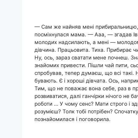
— Сам же найняв мені прибиральницю, 
посміхнулася мама. — Ааа, — згадав Ів
молодих надсилають, а мені — молодом
дівчина. Працьовита. Тиха. Прибирає чи
Ну, ось, зараз сватати мене почнеш. Зн
знайомих привести. Пішли чай пити, сьо
спробував, тепер думаєш, що всі такі. Н
бувають. Є і хороші дівчата. Ось, напр
Тим, що не поважає вона себе, раз в пр
розвиватися, далі ганчірки нічого не б
роботи … У чому сенс? Мати строго і з
розумієш? Толк тобі потрібен? Спочатку
познайомилася і поговорила.