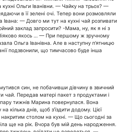
 кухні Ольги Іванівни. — Чайку на трьох? —
лядаючи в її зелені очі. Тепер вони розмовляли
а Івана: — Довго ми тут на кухні чай розпивати
йний заклад запросити? -Мама, ну, як я ні з
? Ніяково якось … — При першому ж зручному
ала Ольга Іванівна. Але в наступну п’ятницю
анії подзвонили, що тимчасово буде інша
мутився син, не побачивши дівчину в звичний
ити чай. Передав матері пакет з продуктами і
 пару тижнів Марина повернулася. Вона
на кілька днів, щоб з’їздити додому. Цієї
накритим столом на кухні. — Що сьогодні за
іла ще на рік. Вчора був мій день народження.
епер тиждень доїдати це доведеться, —