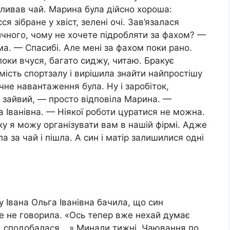
озливав чай. Марина була дійсно хороша:
я зібране у хвіст, зелені очі. Зав’язалася
чного, чому не хочете підробляти за фахом? —
рма. — Спасибі. Але мені за фахом поки рано.
поки вчуся, багато сиджу, читаю. Бракує
мість спортзалу і вирішила знайти найпростішу
чне навантаження була. Ну і заробіток,
е зайвий, — просто відповіла Марина. —
Іванівна. — Ніякої роботи цуратися не можна.
у я можу організувати вам в нашій фірмі. Адже
 за чай і пішла. А син і матір залишилися одні
 Івана Ольга Іванівна бачила, що син
ше не говорила. «Ось тепер вже нехай думає
, сподобалася …» Минали тижні. Чаювання по