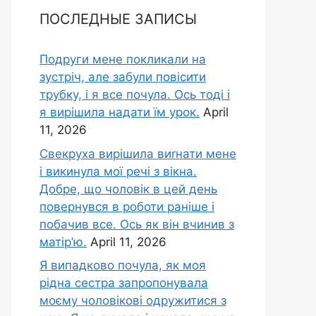
ПОСЛЕДНЫЕ ЗАПИСЫ
Подруги мене покликали на
зустріч, але забули повісити
трубку, і я все почула. Ось тоді і
я вирішила надати їм урок.
April
11, 2026
Свекруха вирішила виrнати мене
і викинула мої речі з вікна.
Добре, що чоловік в цей день
повернувся в роботи раніше і
побачив все. Ось як він вчинив з
матір’ю.
April 11, 2026
Я випадково почула, як моя
рідна сестра запропонувала
моєму чоловікові одружитися з