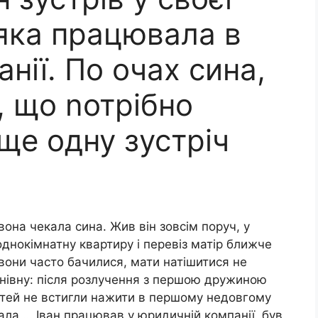
 яка працювала в
анії. По очах сина,
, що nотрібно
 ще одну зустріч
вона чекала сина. Жив він зовсім поруч, у
 однокімнатну квартиру і перевіз матір ближче
 вони часто бачилися, мати натішитися не
анівну: після розлучення з першою дружиною
ітей не встигли нажити в першому недовгому
вала … Іван працював у юридичній компанії, був