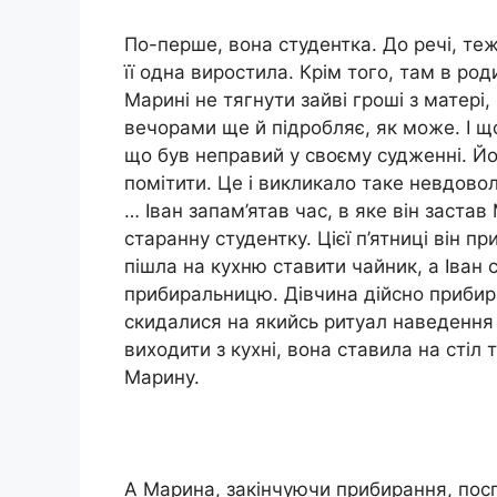
По-перше, вона студентка. До речі, теж
її одна виростила. Крім того, там в ро
Марині не тягнути зайві гроші з матері
вечорами ще й підробляє, як може. І що
що був неправий у своєму судженні. Йог
помітити. Це і викликало таке невдово
… Іван запам’ятав час, в яке він заста
старанну студентку. Цієї п’ятниці він п
пішла на кухню ставити чайник, а Іван 
прибиральницю. Дівчина дійсно прибира
скидалися на якийсь ритуал наведення 
виходити з кухні, вона ставила на стіл
Марину.
А Марина, закінчуючи прибирання, поспі