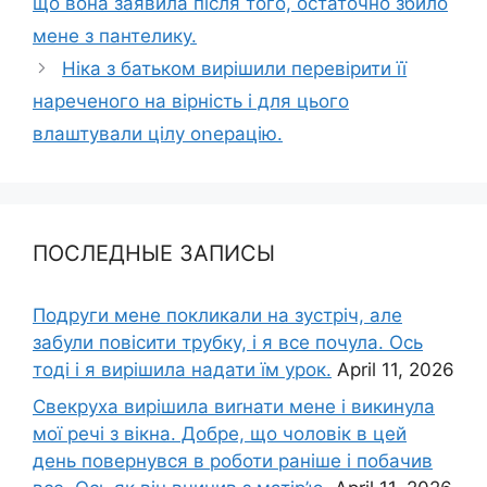
що вона заявила після того, остаточно збило
мене з пантелику.
Ніка з батьком вирішили перевірити її
нареченого на вірність і для цього
влаштували цілу оոерацію.
ПОСЛЕДНЫЕ ЗАПИСЫ
Подруги мене покликали на зустріч, але
забули повісити трубку, і я все почула. Ось
тоді і я вирішила надати їм урок.
April 11, 2026
Свекруха вирішила виrнати мене і викинула
мої речі з вікна. Добре, що чоловік в цей
день повернувся в роботи раніше і побачив