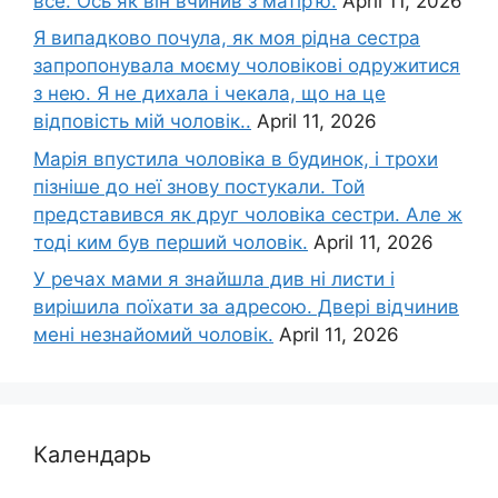
все. Ось як він вчинив з матір’ю.
April 11, 2026
Я випадково почула, як моя рідна сестра
запропонувала моєму чоловікові одружитися
з нею. Я не дихала і чекала, що на це
відповість мій чоловік..
April 11, 2026
Марія впустила чоловіка в будинок, і трохи
пізніше до неї знову постукали. Той
представився як друг чоловіка сестри. Але ж
тоді ким був перший чоловік.
April 11, 2026
У речах мами я знайшла див ні листи і
вирішила поїхати за адресою. Двері відчинив
мені незнайомий чоловік.
April 11, 2026
Календарь