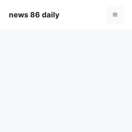
Skip
to
news 86 daily
Menu
content