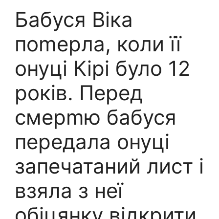
Бабуся Віка
поmеpла, коли її
онуці Кірі було 12
років. Перед
смepmю бабуся
передала онуці
запечатаний лист і
взяла з неї
обіцянку відкрити