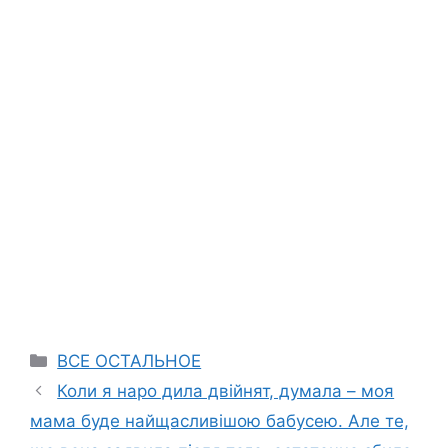
Categories
ВСЕ ОСТАЛЬНОЕ
Коли я наро дила двійнят, думала – моя
мама буде найщасливішою бабусею. Але те,