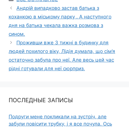
Андрій випадково застав батька з
коханкою в міському парку . А наступного
дня на батька чекала важка розмова з
сином.
Проживши вже 3 тижні в будинку для
людей похилого віку, Лідія думала, що сім’я
остаточно забула про неї. Але весь цей час
рідні готували для неї сюрприз.
ПОСЛЕДНЫЕ ЗАПИСЫ
Подруги мене покликали на зустріч, але
забули повісити трубку, і я все почула. Ось