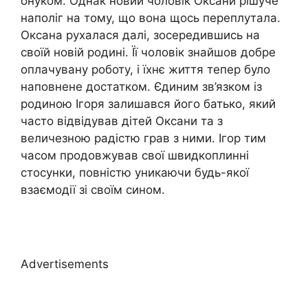
онуком. Однак новий чоловік Оксани рішуче
наполіг на тому, що вона щось переплутала.
Оксана рухалася далі, зосередившись на
своїй новій родині. Її чоловік знайшов добре
оплачувану роботу, і їхнє життя тепер було
наповнене достатком. Єдиним зв’язком із
родиною Ігоря залишався його батько, який
часто відвідував дітей Оксани та з
величезною радістю грав з ними. Ігор тим
часом продовжував свої швидкоплинні
стосунки, повністю уникаючи будь-якої
взаємодії зі своїм сином.
Advertisements