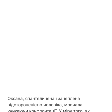
Оксана, спантеличена і зачеплена
відстороненістю чоловіка, мовчала,
уникаючи конфронтації. У міру того, як