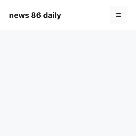
Skip
to
news 86 daily
Menu
content