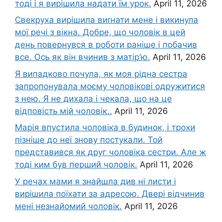
тоді і я вирішила надати їм урок.
April 11, 2026
Свекруха вирішила виrнати мене і викинула
мої речі з вікна. Добре, що чоловік в цей
день повернувся в роботи раніше і побачив
все. Ось як він вчинив з матір’ю.
April 11, 2026
Я випадково почула, як моя рідна сестра
запропонувала моєму чоловікові одружитися
з нею. Я не дихала і чекала, що на це
відповість мій чоловік..
April 11, 2026
Марія впустила чоловіка в будинок, і трохи
пізніше до неї знову постукали. Той
представився як друг чоловіка сестри. Але ж
тоді ким був перший чоловік.
April 11, 2026
У речах мами я знайшла див ні листи і
вирішила поїхати за адресою. Двері відчинив
мені незнайомий чоловік.
April 11, 2026