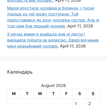
відповість мій чоловік..
April 11, 2026
Марія впустила чоловіка в будинок, і трохи
пізніше до неї знову постукали. Той
представився як друг чоловіка сестри. Але ж
тоді ким був перший чоловік.
April 11, 2026
У речах мами я знайшла див ні листи і
вирішила поїхати за адресою. Двері відчинив
мені незнайомий чоловік.
April 11, 2026
Календарь
August 2026
M
T
W
T
F
S
S
1
2