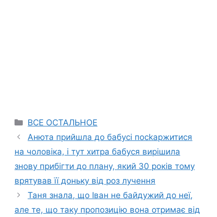
Categories
ВСЕ ОСТАЛЬНОЕ
Анюта прийшла до бабусі посkаржитися
на чоловіка, і тут хитра бабуся вирішила
знову прибігти до плану, який 30 років тому
врятував її доньку від роз лучення
Таня знала, що Іван не байдужий до неї,
але те, що таку пропозицію вона отримає від