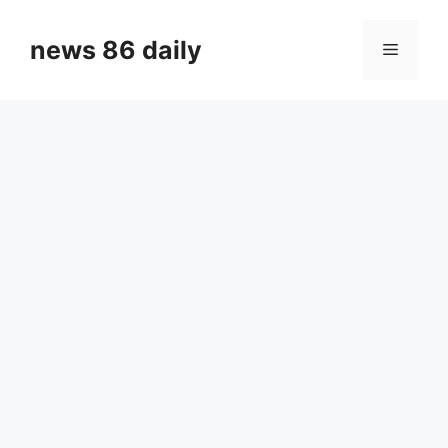
Skip
to
news 86 daily
Menu
content