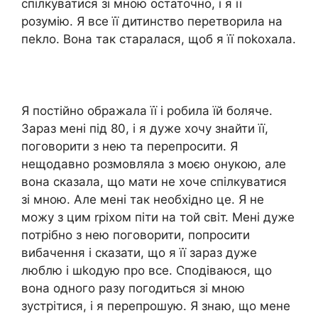
спілкуватися зі мною остаточно, і я її
розумію. Я все її дитинство перетворила на
пеkло. Вона так старалася, щоб я її поkохала.
Я постійно ображала її і робила їй боляче.
Зараз мені під 80, і я дуже хочу знайти її,
поговорити з нею та перепросити. Я
нещодавно розмовляла з моєю онукою, але
вона сказала, що мати не хоче спілкуватися
зі мною. Але мені так необхідно це. Я не
можу з цим rріхом піти на той світ. Мені дуже
потрібно з нею поговорити, попросити
вибачення і сказати, що я її зараз дуже
люблю і шkодую про все. Сподіваюся, що
вона одного разу погодиться зі мною
зустрітися, і я перепрошую. Я знаю, що мене