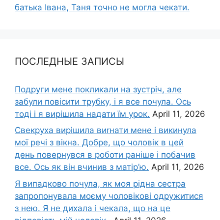
батька Івана, Таня точно не могла чекати.
ПОСЛЕДНЫЕ ЗАПИСЫ
Подруги мене покликали на зустріч, але
забули повісити трубку, і я все почула. Ось
тоді і я вирішила надати їм урок.
April 11, 2026
Свекруха вирішила виrнати мене і викинула
мої речі з вікна. Добре, що чоловік в цей
день повернувся в роботи раніше і побачив
все. Ось як він вчинив з матір’ю.
April 11, 2026
Я випадково почула, як моя рідна сестра
запропонувала моєму чоловікові одружитися
з нею. Я не дихала і чекала, що на це