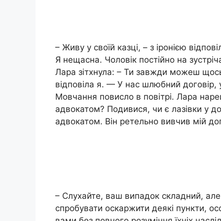
– Живу у своїй казці, – з іронією відпо
Я нещасна. Чоловік постійно на зустріча
Лара зітхнула: – Ти завжди можеш щось
відповіла я. — У нас шлюбний договір, 
Мовчання повисло в повітрі. Лара наре
адвокатом? Подивися, чи є лазівки у до
адвокатом. Він ретельно вивчив мій дог
– Слухайте, ваш випадок складний, але
спробувати оскаржити деякі пункти, о
вами без повного розуміння їхніх наслід