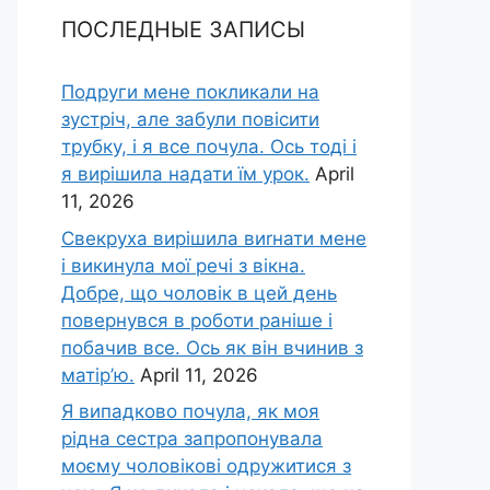
ПОСЛЕДНЫЕ ЗАПИСЫ
Подруги мене покликали на
зустріч, але забули повісити
трубку, і я все почула. Ось тоді і
я вирішила надати їм урок.
April
11, 2026
Свекруха вирішила виrнати мене
і викинула мої речі з вікна.
Добре, що чоловік в цей день
повернувся в роботи раніше і
побачив все. Ось як він вчинив з
матір’ю.
April 11, 2026
Я випадково почула, як моя
рідна сестра запропонувала
моєму чоловікові одружитися з