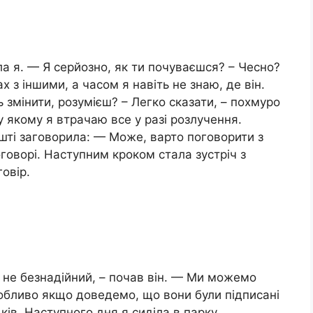
віла я. — Я серйозно, як ти почуваєшся? – Чесно?
х з іншими, а часом я навіть не знаю, де він.
 змінити, розумієш? – Легко сказати, – похмуро
у якому я втрачаю все у разі розлучення.
шті заговорила: — Може, варто поговорити з
говорі. Наступним кроком стала зустріч з
овір.
 не безнадійний, – почав він. — Ми можемо
собливо якщо доведемо, що вони були підписані
ків. Наступного дня я сиділа в парку,