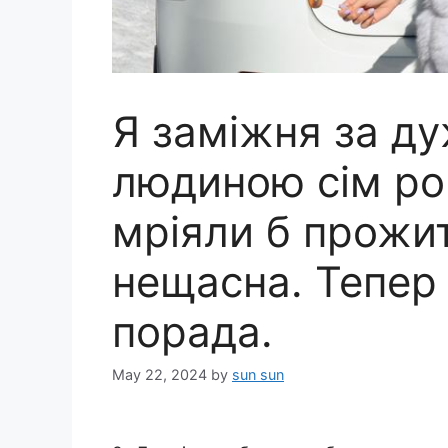
Я заміжня за д
людиною сім ро
мріяли б прожит
нещасна. Тепер 
порада.
May 22, 2024
by
sun sun