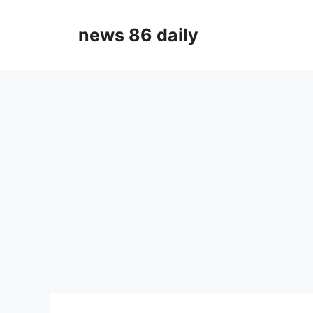
Skip
to
news 86 daily
content