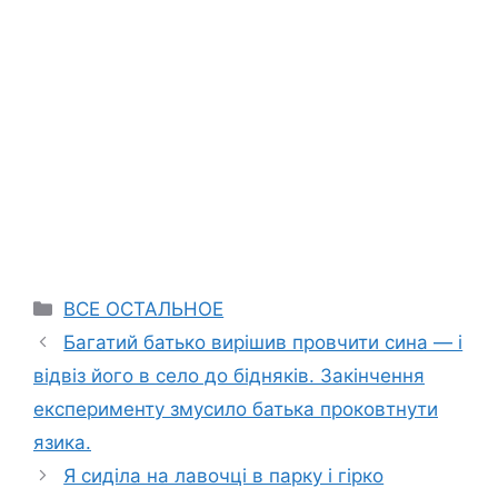
Categories
ВСЕ ОСТАЛЬНОЕ
Багатий батько вирішив провчити сина — і
відвіз його в село до бідняків. Закінчення
експерименту змусило батька проковтнути
язика.
Я сиділа на лавочці в парку і гірко