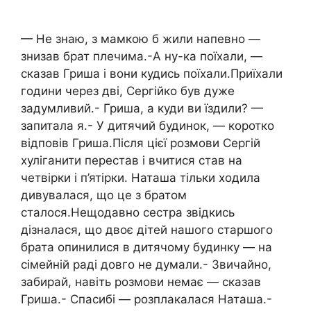
— Не знаю, з мамкою б жили напевно —
знизав брат плечима.-А ну-ка поїхали, —
сказав Гриша і вони кудись поїхали.Приїхали
години через дві, Сергійко був дуже
задумливий.- Гриша, а куди ви їздили? —
запитала я.- У дитячий будинок, — коротко
відповів Гриша.Після цієї розмови Сергій
хуліганити перестав і вчитися став на
четвірки і п’ятірки. Наташа тільки ходила
дивувалася, що це з братом
сталося.Нещодавно сестра звідкись
дізналася, що двоє дітей нашого старшого
брата опинилися в дитячому будинку — на
сімейній раді довго не думали.- Звичайно,
забирай, навіть розмови немає — сказав
Гриша.- Спасибі — розплакалася Наташа.-