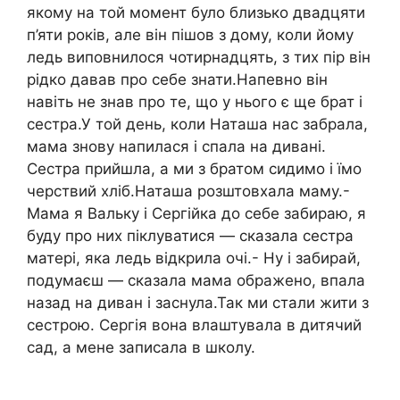
якому на той момент було близько двадцяти
п’яти років, але він пішов з дому, коли йому
ледь виповнилося чотирнадцять, з тих пір він
рідко давав про себе знати.Напевно він
навіть не знав про те, що у нього є ще брат і
сестра.У той день, коли Наташа нас забрала,
мама знову напилася і спала на дивані.
Сестра прийшла, а ми з братом сидимо і їмо
черствий хліб.Наташа розштовхала маму.-
Мама я Вальку і Сергійка до себе забираю, я
буду про них піклуватися — сказала сестра
матері, яка ледь відкрила очі.- Ну і забирай,
подумаєш — сказала мама ображено, впала
назад на диван і заснула.Так ми стали жити з
сестрою. Сергія вона влаштувала в дитячий
сад, а мене записала в школу.