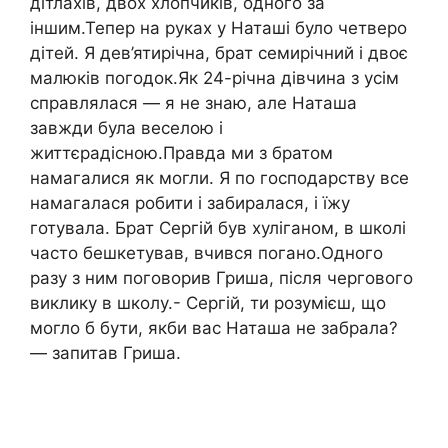
дітлахів, двох хлопчиків, одного за
іншим.Тепер на руках у Наташі було четверо
дітей. Я дев’ятирічна, брат семирічний і двоє
малюків погодок.Як 24-річна дівчина з усім
справлялася — я не знаю, але Наташа
завжди була веселою і
життєрадісною.Правда ми з братом
намагалися як могли. Я по господарству все
намагалася робити і забиралася, і їжу
готувала. Брат Сергій був хуліганом, в школі
часто бешкетував, вчився погано.Одного
разу з ним поговорив Гриша, після чергового
виклику в школу.- Сергій, ти розумієш, що
могло б бути, якби вас Наташа не забрала?
— запитав Гриша.