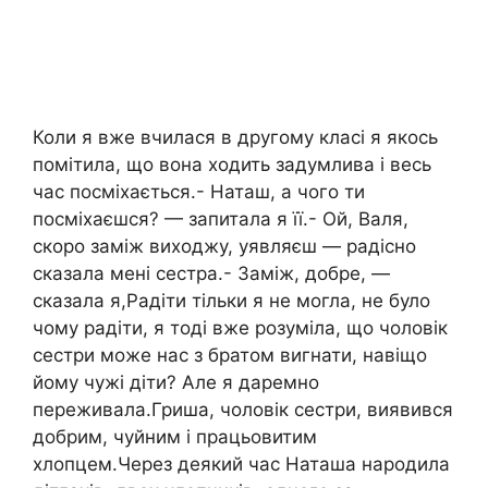
Коли я вже вчилася в другому класі я якось
помітила, що вона ходить задумлива і весь
час посміхається.- Наташ, а чого ти
посміхаєшся? — запитала я її.- Ой, Валя,
скоро заміж виходжу, уявляєш — радісно
сказала мені сестра.- Заміж, добре, —
сказала я,Радіти тільки я не могла, не було
чому радіти, я тоді вже розуміла, що чоловік
сестри може нас з братом вигнати, навіщо
йому чужі діти? Але я даремно
переживала.Гриша, чоловік сестри, виявився
добрим, чуйним і працьовитим
хлопцем.Через деякий час Наташа народила