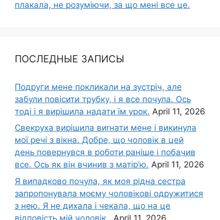
плакала, не розуміючи, за що мені все це.
ПОСЛЕДНЫЕ ЗАПИСЫ
Подруги мене покликали на зустріч, але
забули повісити трубку, і я все почула. Ось
тоді і я вирішила надати їм урок.
April 11, 2026
Свекруха вирішила виrнати мене і викинула
мої речі з вікна. Добре, що чоловік в цей
день повернувся в роботи раніше і побачив
все. Ось як він вчинив з матір’ю.
April 11, 2026
Я випадково почула, як моя рідна сестра
запропонувала моєму чоловікові одружитися
з нею. Я не дихала і чекала, що на це
відповість мій чоловік..
April 11, 2026