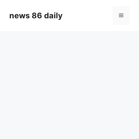
Skip
to
news 86 daily
Menu
content