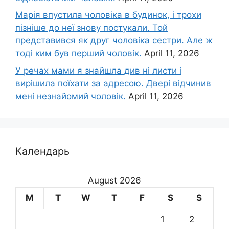
Марія впустила чоловіка в будинок, і трохи
пізніше до неї знову постукали. Той
представився як друг чоловіка сестри. Але ж
тоді ким був перший чоловік.
April 11, 2026
У речах мами я знайшла див ні листи і
вирішила поїхати за адресою. Двері відчинив
мені незнайомий чоловік.
April 11, 2026
Календарь
August 2026
M
T
W
T
F
S
S
1
2