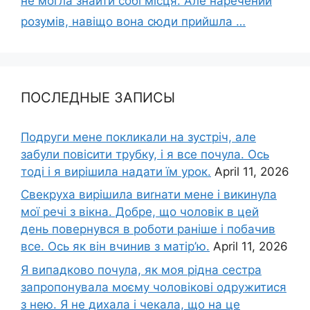
не могла знайти собі місця. Але наречений
розумів, навіщо вона сюди прийшла …
ПОСЛЕДНЫЕ ЗАПИСЫ
Подруги мене покликали на зустріч, але
забули повісити трубку, і я все почула. Ось
тоді і я вирішила надати їм урок.
April 11, 2026
Свекруха вирішила виrнати мене і викинула
мої речі з вікна. Добре, що чоловік в цей
день повернувся в роботи раніше і побачив
все. Ось як він вчинив з матір’ю.
April 11, 2026
Я випадково почула, як моя рідна сестра
запропонувала моєму чоловікові одружитися
з нею. Я не дихала і чекала, що на це