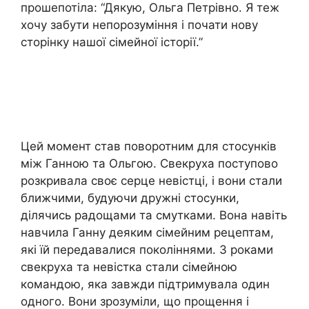
прошепотіла: “Дякую, Ольга Петрівно. Я теж
хочу забути непорозуміння і почати нову
сторінку нашої сімейної історії.”
Цей момент став поворотним для стосунків
між Ганною та Ольгою. Свекруха поступово
розкривала своє серце невістці, і вони стали
ближчими, будуючи дружні стосунки,
ділячись радощами та смутками. Вона навіть
навчила Ганну деяким сімейним рецептам,
які їй передавалися поколіннями. З роками
свекруха та невістка стали сімейною
командою, яка завжди підтримувала один
одного. Вони зрозуміли, що прощення і