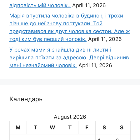
відповість мій чоловік..
April 11, 2026
Марія впустила чоловіка в будинок, і трохи
пізніше до неї знову постукали. Той
представився як друг чоловіка сестри. Але ж
тоді ким був перший чоловік.
April 11, 2026
У речах мами я знайшла див ні листи і
вирішила поїхати за адресою. Двері відчинив
мені незнайомий чоловік.
April 11, 2026
Календарь
August 2026
M
T
W
T
F
S
S