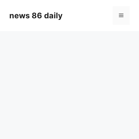
Skip
to
news 86 daily
Menu
content