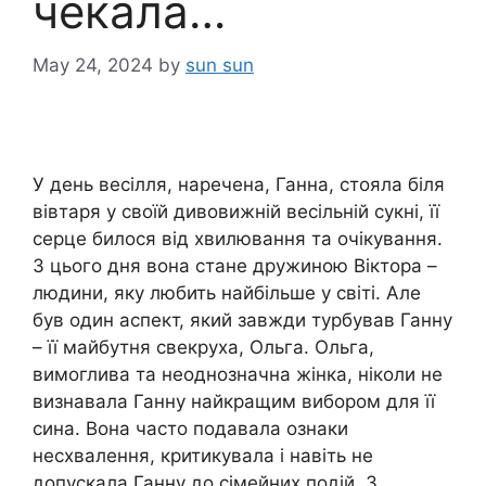
чекала…
May 24, 2024
by
sun sun
У день весілля, наречена, Ганна, стояла біля
вівтаря у своїй дивовижній весільній сукні, її
серце билося від хвилювання та очікування.
З цього дня вона стане дружиною Віктора –
людини, яку любить найбільше у світі. Але
був один аспект, який завжди турбував Ганну
– її майбутня свекруха, Ольга. Ольга,
вимоглива та неоднозначна жінка, ніколи не
визнавала Ганну найкращим вибором для її
сина. Вона часто подавала ознаки
несхвалення, критикувала і навіть не
допускала Ганну до сімейних подій. З