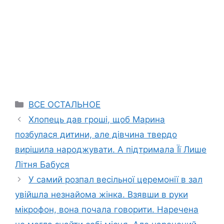
Categories
ВСЕ ОСТАЛЬНОЕ
Хлопець дав гроші, щоб Марина
позбулася дитини, але дівчина твердо
вирішила народжувати. А підтримала Її Лише
Літня Бабуся
У самий розпал весільної церемонії в зал
увійшла незнайома жінка. Взявши в руки
мікрофон, вона почала говорити. Наречена