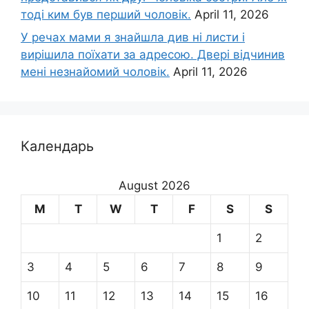
тоді ким був перший чоловік.
April 11, 2026
У речах мами я знайшла див ні листи і
вирішила поїхати за адресою. Двері відчинив
мені незнайомий чоловік.
April 11, 2026
Календарь
August 2026
M
T
W
T
F
S
S
1
2
3
4
5
6
7
8
9
10
11
12
13
14
15
16