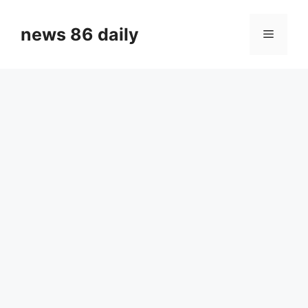
Skip
to
news 86 daily
Menu
content