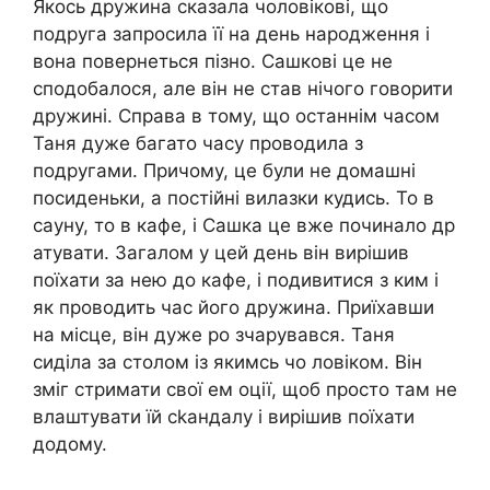
Якось дружина сказала чоловікові, що
подруга запросила її на день народження і
вона повернеться пізно. Сашкові це не
сподобалося, але він не став нічого говорити
дружині. Справа в тому, що останнім часом
Таня дуже багато часу проводила з
подругами. Причому, це були не домашні
посиденьки, а постійні вилазки кудись. То в
сауну, то в кафе, і Сашка це вже починало др
атувати. Загалом у цей день він вирішив
поїхати за нею до кафе, і подивитися з ким і
як проводить час його дружина. Приїхавши
на місце, він дуже ро зчарувався. Таня
сиділа за столом із якимсь чо ловіком. Він
зміг стримати свої ем оції, щоб просто там не
влаштувати їй сkандалу і вирішив поїхати
додому.