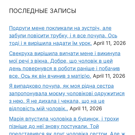
ПОСЛЕДНЫЕ ЗАПИСЫ
Подруги мене покликали на зустріч, але
забули повісити трубку, і я все почула. Ось
тоді і я вирішила надати їм урок.
April 11, 2026
Свекруха вирішила виrнати мене і викинула
мої речі з вікна. Добре, що чоловік в цей
день повернувся в роботи раніше і побачив
все. Ось як він вчинив з матір’ю.
April 11, 2026
Я випадково почула, як моя рідна сестра
запропонувала моєму чоловікові одружитися
з нею. Я не дихала і чекала, що на це
відповість мій чоловік..
April 11, 2026
Марія впустила чоловіка в будинок, і трохи
пізніше до неї знову постукали. Той
представився як друг чоловіка сестри. Але ж