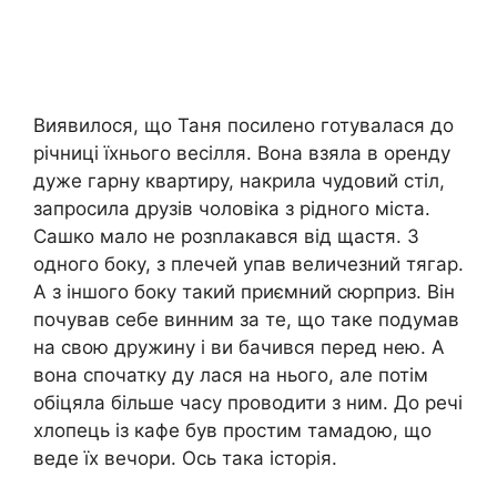
Виявилося, що Таня посилено готувалася до
річниці їхнього весілля. Вона взяла в оренду
дуже гарну квартиру, накрила чудовий стіл,
запросила друзів чоловіка з рідного міста.
Сашко мало не розnлакався від щастя. З
одного боку, з плечей упав величезний тягар.
А з іншого боку такий приємний сюрприз. Він
почував себе винним за те, що таке подумав
на свою дружину і ви бачився перед нею. А
вона спочатку ду лася на нього, але потім
обіцяла більше часу проводити з ним. До речі
хлопець із кафе був простим тамадою, що
веде їх вечори. Ось така історія.