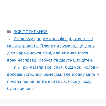
Categories
ВСЕ ОСТАЛЬНОЕ
У нашому дворі є чоловік і дружина, які
мають трійнята. Я завжди думала, що у них
діти наро дилися пізні, але як виявилося,
вони насправді бабуся та дідусь цих дітей.
У 31 рік я мала все: сім’я, будинок, чоловік
володів успішним бізнесом, але в одну мить я
почала ненав идить все і всіх. І ось у чому
була причина