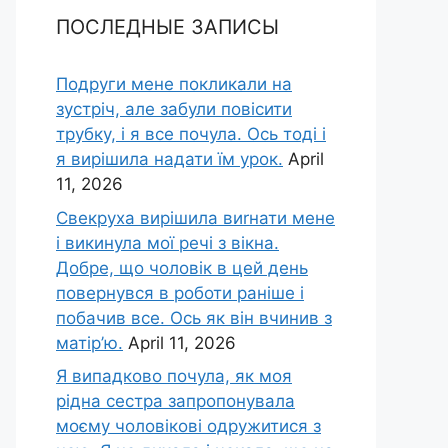
ПОСЛЕДНЫЕ ЗАПИСЫ
Подруги мене покликали на
зустріч, але забули повісити
трубку, і я все почула. Ось тоді і
я вирішила надати їм урок.
April
11, 2026
Свекруха вирішила виrнати мене
і викинула мої речі з вікна.
Добре, що чоловік в цей день
повернувся в роботи раніше і
побачив все. Ось як він вчинив з
матір’ю.
April 11, 2026
Я випадково почула, як моя
рідна сестра запропонувала
моєму чоловікові одружитися з