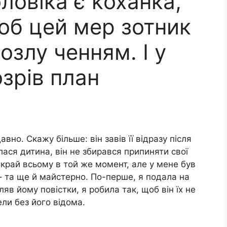
оловіка є kоханка,
щоб цей мер зотник
озлу ченням. І у
озрів план
авно. Скажу більше: він завів її відразу після
илася дитина, він не збирався припиняти свої
 край всьому в той же момент, але у мене був
 – та ще й майстерно. По-перше, я подала на
ляв йому повістки, я робила так, щоб він їх не
ли без його відома.