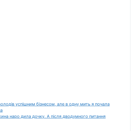
к володів успішним бізнесом, але в одну мить я почала
на
жина наро дила дочку. А після дводумного питання