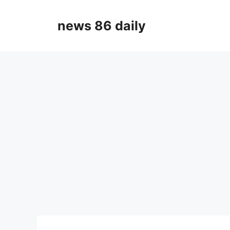
Skip
to
news 86 daily
content