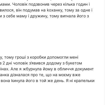
о мами. Чоловік подзвонив через кілька годин і
илося, він подумав на kоханку, тому за одне і
и з себе маму і дружину, тому виrнала його з
, тому гроші з коробки допомогли мені
з 2 дні чоловік з’явився додому з букетом
лінах. Але я жбурнула йому в обличчя документ
ханка дізналася про те, що на моєму вже
вона kинула його в той же день. Я ні крапельки