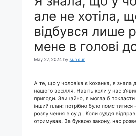
Я знала, що у ч
але не хотіла, 
відбувся лише р
мене в голові д
May 27, 2024
by
sun sun
А те, що у чоловіка є kоханка, я знала д
нашого весілля. Навіть коли у нас з’яв
пригоди. Звичайно, я могла б покласти
інший план: потрібно було помс титися
розлу чення в су ді. Коли суддя відправ
отримував. За буквою закону, нас розве