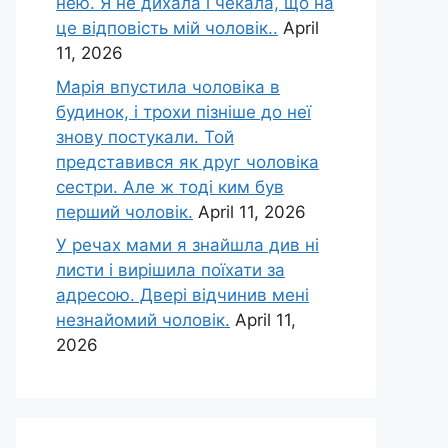
нею. Я не дихала і чекала, що на
це відповість мій чоловік..
April
11, 2026
Марія впустила чоловіка в
будинок, і трохи пізніше до неї
знову постукали. Той
представився як друг чоловіка
сестри. Але ж тоді ким був
перший чоловік.
April 11, 2026
У речах мами я знайшла див ні
листи і вирішила поїхати за
адресою. Двері відчинив мені
незнайомий чоловік.
April 11,
2026