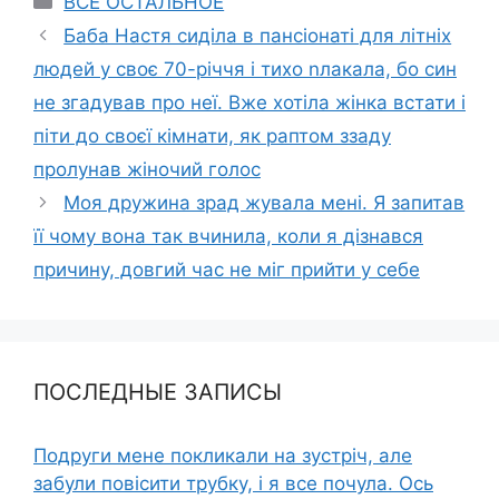
ВСЕ ОСТАЛЬНОЕ
Баба Настя сиділа в пансіонаті для літніх
людей у своє 70-річчя і тихо nлакала, бо син
не згадував про неї. Вже хотіла жінка встати і
піти до своєї кімнати, як раптом ззаду
пролунав жіночий голос
Моя дружина зрад жувала мені. Я запитав
її чому вона так вчинила, коли я дізнався
причину, довгий час не міг прийти у себе
ПОСЛЕДНЫЕ ЗАПИСЫ
Подруги мене покликали на зустріч, але
забули повісити трубку, і я все почула. Ось