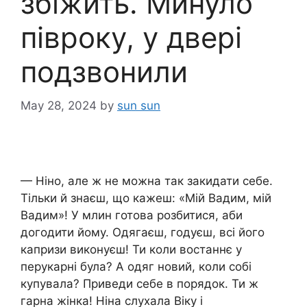
збіжить. Минуло
півроку, у двері
подзвонили
May 28, 2024
by
sun sun
— Ніно, але ж не можна так закидати себе.
Тільки й знаєш, що кажеш: «Мій Вадим, мій
Вадим»! У млин готова розбитися, аби
догодити йому. Одягаєш, годуєш, всі його
капризи виконуєш! Ти коли востаннє у
перукарні була? А одяг новий, коли собі
купувала? Приведи себе в порядок. Ти ж
гарна жінка! Ніна слухала Віку і