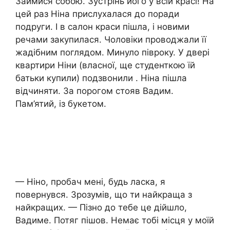
Займися собою. Зустрінь його у всій красі! На
цей раз Ніна прислухалася до поради
подруги. І в салон краси пішла, і новими
речами закупилася. Чоловіки проводжали її
жадібним поглядом. Минуло півроку. У двері
квартири Ніни (власної, ще студенткою їй
батьки купили) подзвонили . Ніна пішла
відчиняти. За порогом стояв Вадим.
Пам’ятий, із букетом.
— Ніно, пробач мені, будь ласка, я
повернувся. Зрозумів, що ти найкраща з
найкращих. — Пізно до тебе це дійшло,
Вадиме. Потяг пішов. Немає тобі місця у моїй