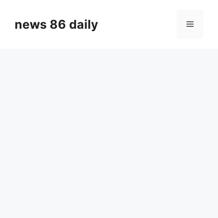
Skip
to
news 86 daily
Menu
content