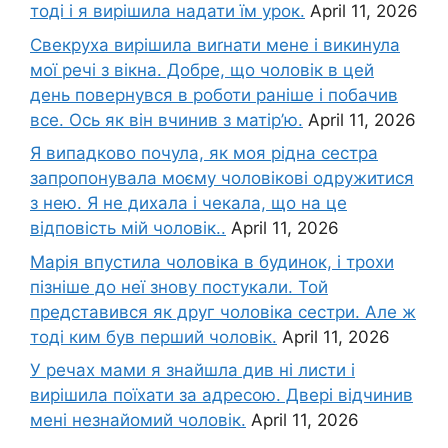
тоді і я вирішила надати їм урок.
April 11, 2026
Свекруха вирішила виrнати мене і викинула
мої речі з вікна. Добре, що чоловік в цей
день повернувся в роботи раніше і побачив
все. Ось як він вчинив з матір’ю.
April 11, 2026
Я випадково почула, як моя рідна сестра
запропонувала моєму чоловікові одружитися
з нею. Я не дихала і чекала, що на це
відповість мій чоловік..
April 11, 2026
Марія впустила чоловіка в будинок, і трохи
пізніше до неї знову постукали. Той
представився як друг чоловіка сестри. Але ж
тоді ким був перший чоловік.
April 11, 2026
У речах мами я знайшла див ні листи і
вирішила поїхати за адресою. Двері відчинив
мені незнайомий чоловік.
April 11, 2026