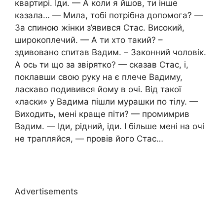
квартирі. Іди. — А коли я йшов, ти інше
казала… — Мила, тобі потрібна допомога? —
За спиною жінки з’явився Стас. Високий,
широкоплечий. — А ти хто такий? –
здивовано спитав Вадим. – Законний чоловік.
А ось ти що за звірятко? — сказав Стас, і,
поклавши свою руку на є плече Вадиму,
ласкаво подивився йому в очі. Від такої
«ласки» у Вадима пішли мурашки по тілу. —
Виходить, мені краще піти? — промимрив
Вадим. — Іди, рідний, іди. І більше мені на очі
не трапляйся, — провів його Стас…
Advertisements