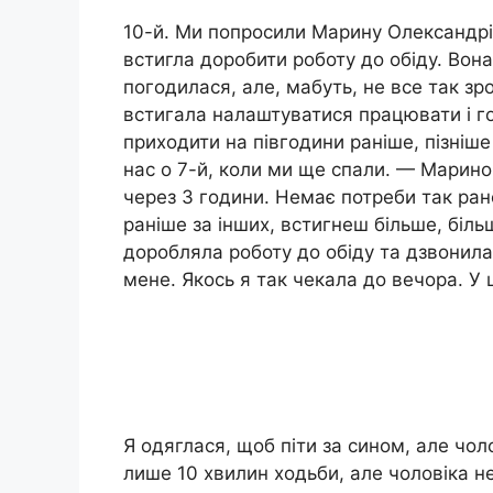
10-й. Ми попросили Марину Олександрів
встигла доробити роботу до обіду. Вона
погодилася, але, мабуть, не все так зр
встигала налаштуватися працювати і го
приходити на півгодини раніше, пізніше 
нас о 7-й, коли ми ще спали. — Марино
через 3 години. Немає потреби так ран
раніше за інших, встигнеш більше, біль
доробляла роботу до обіду та дзвонила
мене. Якось я так чекала до вечора. У
Я одяглася, щоб піти за сином, але чол
лише 10 хвилин ходьби, але чоловіка не