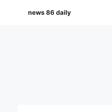
Skip
to
news 86 daily
content