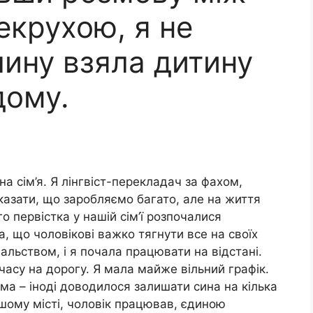
екрухою, я не
лину взяла дитину
дому.
а сім’я. Я лінгвіст-перекладач за фахом,
сказати, що заробляємо багато, але на життя
 первістка у нашій сім’ї розпочалися
, що чоловікові важко тягнути все на своїх
альством, і я почала працювати на відстані.
часу на дорогу. Я мала майже вільний графік.
а – іноді доводилося залишати сина на кілька
шому місті, чоловік працював, єдиною