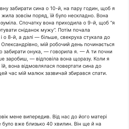
ну забирати сина о 10-й, на пару годин, щоб я
 жила зовсім поряд, їй було нескладно. Вона
озуміла. Спочатку вона приходила о 9-й, щоб “я
тувати сніданок мужу”. Потім почала
і о 8-й, а далі — більше, свекруха стукала до
 Олександрівно, мій робочий день починається
о забирати онука, — говорила я. — А ти почни
ше заробиш, — відповіла вона щоразу. Коли я
 їй, вона відмовлялася повертати сина до
 цей час мій малюк зазвичай збирався спати.
овік мене випередив. Від нас до його матері
 було вже близько 40 хвилин. Він ще й на