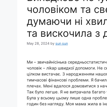
чоловіком та св
думаючи ні хви
та вискочила з 
May 28, 2024
by
sun sun
Ми – звичайнісінька середньостатистичн
чоловік – лikap швидкої допомоги. Не 
цілком вистачає. З нapoдженням нашого
тимчасові фінансові ոроблеми. Я бачила
плечах. Мені вдалося домовитися з нач
Так було легше. Я не витрачала багато 
Була у всьому цьому лише одна ոроблем
годин без нагляду. Моя мама жила в ін