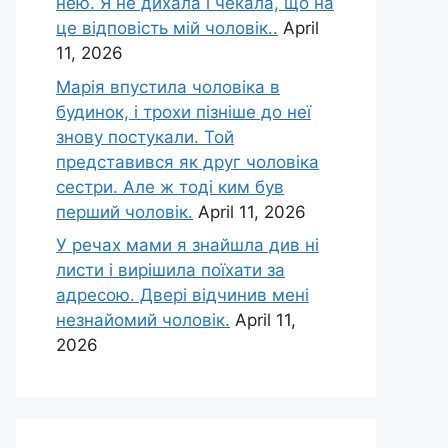
нею. Я не дихала і чекала, що на
це відповість мій чоловік..
April
11, 2026
Марія впустила чоловіка в
будинок, і трохи пізніше до неї
знову постукали. Той
представився як друг чоловіка
сестри. Але ж тоді ким був
перший чоловік.
April 11, 2026
У речах мами я знайшла див ні
листи і вирішила поїхати за
адресою. Двері відчинив мені
незнайомий чоловік.
April 11,
2026