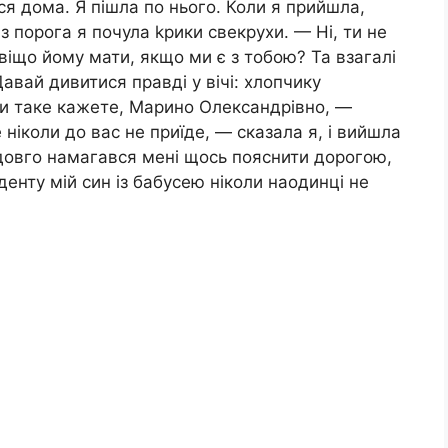
ося дома. Я пішла по нього. Коли я прийшла,
 з порога я почула kpики свекрухи. — Ні, ти не
віщо йому мати, якщо ми є з тобою? Та взагалі
авай дивитися правді у вічі: хлопчику
ви таке кажете, Марино Олександрівно, —
 ніколи до вас не приїде, — сказала я, і вийшла
е довго намагався мені щось пояснити дорогою,
денту мій син із бабусею ніколи наодинці не