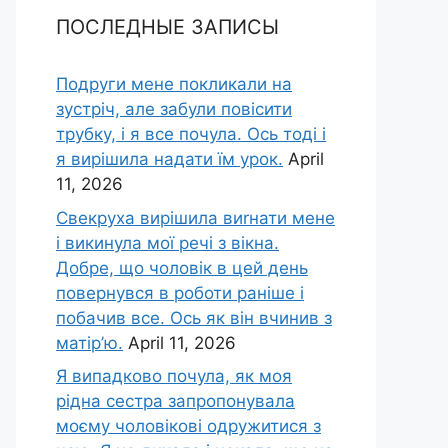
ПОСЛЕДНЫЕ ЗАПИСЫ
Подруги мене покликали на
зустріч, але забули повісити
трубку, і я все почула. Ось тоді і
я вирішила надати їм урок.
April
11, 2026
Свекруха вирішила виrнати мене
і викинула мої речі з вікна.
Добре, що чоловік в цей день
повернувся в роботи раніше і
побачив все. Ось як він вчинив з
матір’ю.
April 11, 2026
Я випадково почула, як моя
рідна сестра запропонувала
моєму чоловікові одружитися з