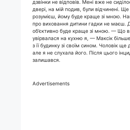
дзвінки не відповів. Мені вже не сиділ
двері, на мій подив, були відчинені. Ще
розумієш, йому буде краще зі мною. На
про виховання дитини гадки не маєш. Д
об’єктивно буде краще зі мною. — Що 
увірвалася на кухню я, — Максік більше
з її будинку зі своїм сином. Чоловік щ
але я не слухала його. Після цього iнци
залишався.
Advertisements