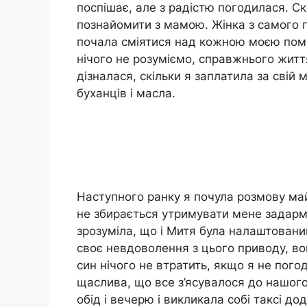
поспішає, але з радістю погодилася. Ско
познайомити з мамою. Жінка з самого 
почала сміятися над кожною моєю помил
нічого не розуміємо, справжнього житт
дізналася, скільки я заплатила за свій 
буханців і масла.
Наступного ранку я почула розмову май
не збирається утримувати мене задарма
зрозуміла, що і Митя була налаштований
своє невдоволення з цього приводу, вона
син нічого не втратить, якщо я не пого
щаслива, що все з’ясувалося до нашого
обід і вечерю і викликала собі таксі до