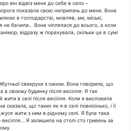
ро він відвіз мене до себе в село –
порога показала свою неприязнь до мене. Вона
кою в господарстві, мовляв, ми, міські,
я не бачили… Вона чіплялася до всього, а коли
манікюр, відразу ж порахувала, скільки це в сумі
бутньої свекрухи з сином. Вона говорила, що
 в своєму будинку після весілля. Я так
 жити в селі після весілля. Коли я висловила
 сказала, що таких як я в селі повнісінько, і її
джуся жити з ним в рідному селі. Я була така
 весілля… Я залишила на столі сто гривень за
дому.