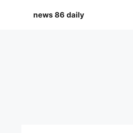
Skip
to
news 86 daily
content