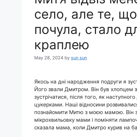
село, але те, що
почула, стало 
краплею
May 28, 2024
by
sun sun
Якось на дні народження подруги я зуст
Його звали Дмитром. Він був хлопцем з
зустрічатися, після того, як наступного
цукерками. Наші відносини розвивалис
познайомити Митю з моєю мамою. Він з
мікрохвильовку мами і поміняти лампоч
сказала мама, коли Дмитро курив на бал