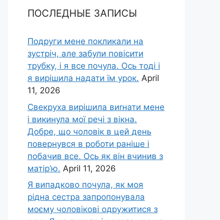
ПОСЛЕДНЫЕ ЗАПИСЫ
Подруги мене покликали на
зустріч, але забули повісити
трубку, і я все почула. Ось тоді і
я вирішила надати їм урок.
April
11, 2026
Свекруха вирішила виrнати мене
і викинула мої речі з вікна.
Добре, що чоловік в цей день
повернувся в роботи раніше і
побачив все. Ось як він вчинив з
матір’ю.
April 11, 2026
Я випадково почула, як моя
рідна сестра запропонувала
моєму чоловікові одружитися з