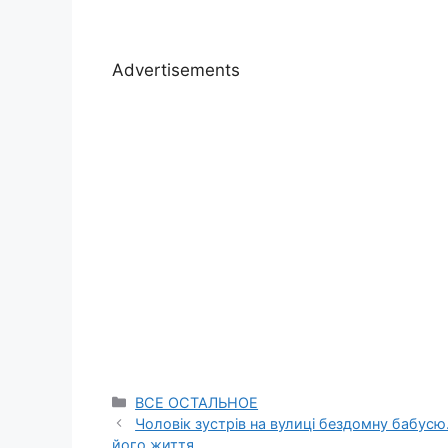
Advertisements
Categories
ВСЕ ОСТАЛЬНОЕ
Чоловік зустрів на вулиці бездомну бабусю.
його життя.