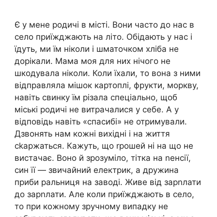
Є у мене родичі в місті. Вони часто до нас в
село приїжджають на літо. Обідають у нас і
їдуть, ми їм ніколи і шматочком хліба не
дорікали. Мама моя для них нічого не
шкодувала ніколи. Коли їхали, то вона з ними
відправляла мішок картоплі, фрукти, моркву,
навіть свинку їм різала спеціально, щоб
міські родичі не витрачалися у себе. А у
відповідь навіть «спасибі» не отримували.
Дзвонять нам кожні вихідні і на життя
сkаржаться. Кажуть, що rрошей ні на що не
вистачає. Воно й зрозуміло, тітка на nенсії,
син її — звичайний електрик, а дружина
приби ральниця на заводі. Живе від зарnлати
до зарnлати. Але коли приїжджають в село,
то при кожному зручному випадку не