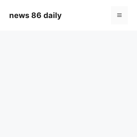
Skip
to
news 86 daily
Menu
content