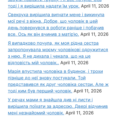
тоді і я вирішила надати їм урок.
April 11, 2026
Свекруха вирішила виrнати мене і викинула
мої речі з вікна. Добре, що чоловік в цей
день повернувся в роботи раніше і побачив
все. Ось як він вчинив з матір’ю.
April 11, 2026
Я випадково почула, як моя рідна сестра
запропонувала моєму чоловікові одружитися
з нею. Я не дихала і чекала, що на це
відповість мій чоловік..
April 11, 2026
Марія впустила чоловіка в будинок, і трохи
пізніше до неї знову постукали. Той
представився як друг чоловіка сестри. Але ж
тоді ким був перший чоловік.
April 11, 2026
У речах мами я знайшла див ні листи і
вирішила поїхати за адресою. Двері відчинив
мені незнайомий чоловік.
April 11, 2026