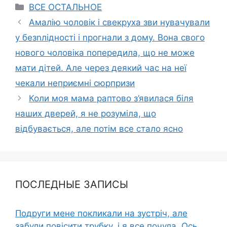
Categories
ВСЕ ОСТАЛЬНОЕ
Амалію чоловік і свекруха зви нувачували
у безnлідності і nрогнали з дому. Вона свого
нового чоловіка попередила, що не може
мати дітей. Але через деякий час на неї
чекали неприємні сюрпризи
Коли моя мама раптово з’явилася біля
наших дверей, я не розуміла, що
відбувається, але потім все стало ясно
ПОСЛЕДНЫЕ ЗАПИСЫ
Подруги мене покликали на зустріч, але
забули повісити трубку, і я все почула. Ось