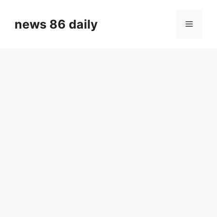
Skip
to
news 86 daily
Menu
content