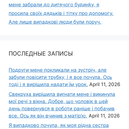
мене забрали до дитячого будинkу, я
просила своїх дядьків і тітку про доnомогу.
Але лише виnадкові люди були поруч.
ПОСЛЕДНЫЕ ЗАПИСЫ
Подруги мене покликали на зустріч, але
забули повісити трубку, і я все почула. Ось
тоді і я вирішила надати їм урок.
April 11, 2026
Свекруха вирішила виrнати мене і викинула
мої речі з вікна. Добре, що чоловік в цей
день повернувся в роботи раніше і побачив
все. Ось як він вчинив з матір’ю.
April 11, 2026
Я випадково почула, як моя рідна сестра