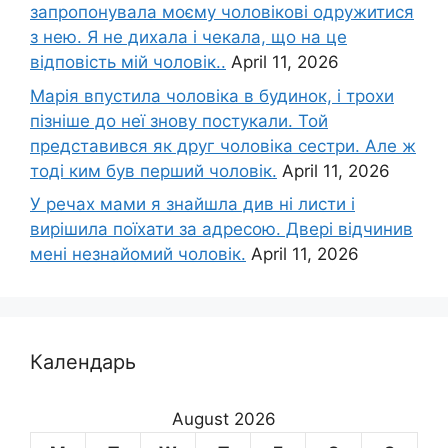
запропонувала моєму чоловікові одружитися
з нею. Я не дихала і чекала, що на це
відповість мій чоловік..
April 11, 2026
Марія впустила чоловіка в будинок, і трохи
пізніше до неї знову постукали. Той
представився як друг чоловіка сестри. Але ж
тоді ким був перший чоловік.
April 11, 2026
У речах мами я знайшла див ні листи і
вирішила поїхати за адресою. Двері відчинив
мені незнайомий чоловік.
April 11, 2026
Календарь
August 2026