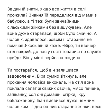
Звідки їй знати, якщо все життя в селі
прожила? Знання їй передалися від мами з
бабусею, а ті теж були звичайними
сільськими жінками без вишукувань. Але
вона дуже старалася, щоби було смачно. А
чоловік, здавалося, зовсім її старання не
помічав.Якось він їй каже: -Віро, ти ввечері
стіл накрий, до нас у гості товариш по службі
приїде. Він у місті серйозна людина.
Ти постарайся, щоб він залишився
задоволеним. Віра сумно зітхнула, але
прохання чоловіка виконала. На стіл вона
поклала салат зі свіжих овочів, м’ясо печене,
запіканку, сол оні домашні огірки, ікру
баkлажанову. Іван виявився дуже чемним
чоловіком і гідно оцінив старання жінки, весь