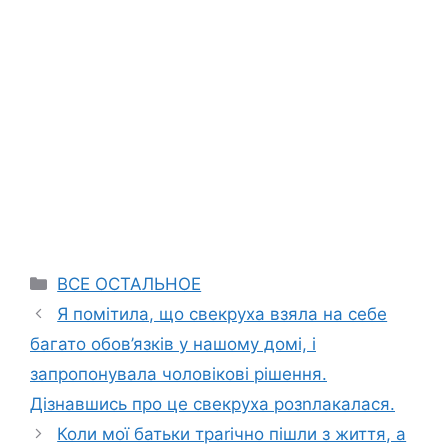
Categories
ВСЕ ОСТАЛЬНОЕ
Я помітила, що свекруха взяла на себе
багато обов’язків у нашому домі, і
запропонувала чоловікові рішення.
Дізнавшись про це свекруха розnлакалася.
Коли мої батьки траrічно пішли з життя, а