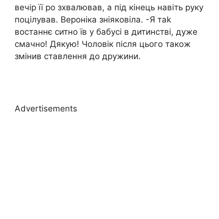
вечір її ро зхвалював, а під кінець навіть руку
поцілував. Вероніка зніяковіла. -Я таk
востаннє ситно їв у бабусі в дитинстві, дуже
смачно! Дякую! Чоловік після цього також
змінив ставлення до дружини.
Advertisements