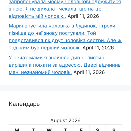
запропонувала моєму чоловікові одружитися
з нею. Я не дихала і чекала, що на це
відповість мій чоловік..
April 11, 2026
Марія впустила чоловіка в будинок, і трохи
пізніше до неї знову постукали. Той
представився як друг чоловіка сестри. Але ж
тоді ким був перший чоловік.
April 11, 2026
У речах мами я знайшла див ні листи і
вирішила поїхати за адресою. Двері відчинив
мені незнайомий чоловік.
April 11, 2026
Календарь
August 2026
M
T
W
T
F
S
S