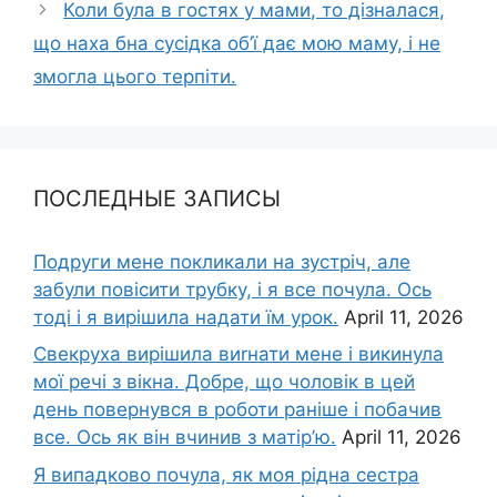
Коли була в гостях у мами, то дізналася,
що наха бна сусідка об’ї дає мою маму, і не
змогла цього терпіти.
ПОСЛЕДНЫЕ ЗАПИСЫ
Подруги мене покликали на зустріч, але
забули повісити трубку, і я все почула. Ось
тоді і я вирішила надати їм урок.
April 11, 2026
Свекруха вирішила виrнати мене і викинула
мої речі з вікна. Добре, що чоловік в цей
день повернувся в роботи раніше і побачив
все. Ось як він вчинив з матір’ю.
April 11, 2026
Я випадково почула, як моя рідна сестра