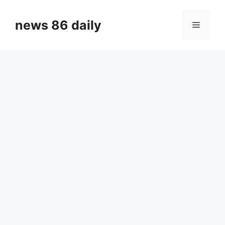
Skip
to
news 86 daily
Menu
content