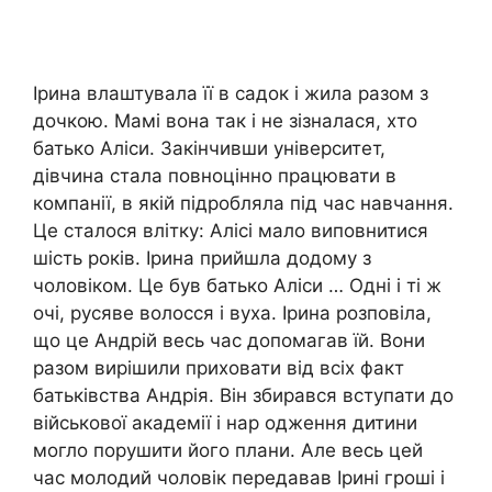
Ірина влаштувала її в садок і жила разом з
дочкою. Мамі вона так і не зізналася, хто
батько Аліси. Закінчивши університет,
дівчина стала повноцінно працювати в
компанії, в якій підробляла під час навчання.
Це сталося влітку: Алісі мало виповнитися
шість років. Ірина прийшла додому з
чоловіком. Це був батько Аліси … Одні і ті ж
очі, русяве волосся і вуха. Ірина розповіла,
що це Андрій весь час допомагав їй. Вони
разом вирішили приховати від всіх факт
батьківства Андрія. Він збирався вступати до
військової академії і нар одження дитини
могло порушити його плани. Але весь цей
час молодий чоловік передавав Ірині гроші і