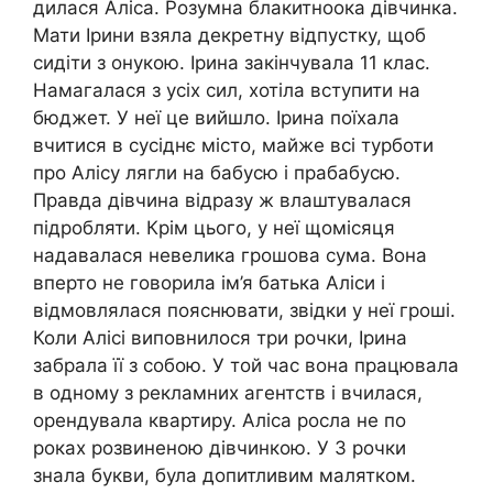
дилася Аліса. Розумна блакитноока дівчинка.
Мати Ірини взяла декретну відпустку, щоб
сидіти з онукою. Ірина закінчувала 11 клас.
Намагалася з усіх сил, хотіла вступити на
бюджет. У неї це вийшло. Ірина поїхала
вчитися в сусіднє місто, майже всі турботи
про Алісу лягли на бабусю і прабабусю.
Правда дівчина відразу ж влаштувалася
підробляти. Крім цього, у неї щомісяця
надавалася невелика грошова сума. Вона
вперто не говорила ім’я батька Аліси і
відмовлялася пояснювати, звідки у неї гроші.
Коли Алісі виповнилося три рочки, Ірина
забрала її з собою. У той час вона працювала
в одному з рекламних агентств і вчилася,
орендувала квартиру. Аліса росла не по
роках розвиненою дівчинкою. У 3 рочки
знала букви, була допитливим малятком.