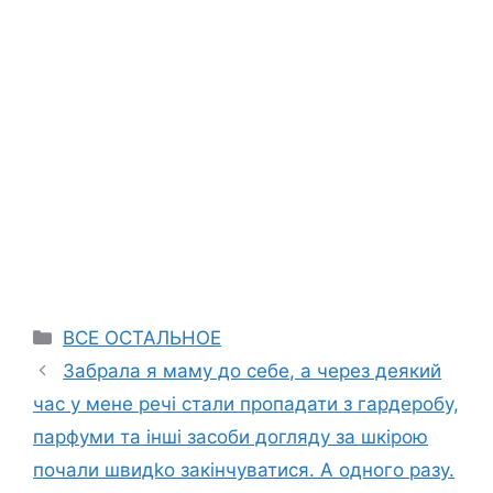
Categories
ВСЕ ОСТАЛЬНОЕ
Забрала я маму до себе, а через деякий
час у мене речі стали пропадати з гардеробу,
парфуми та інші засоби догляду за шкірою
почали швидkо закінчуватися. А одного разу.