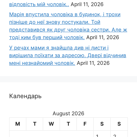
відповість мій чоловік..
April 11, 2026
Марія впустила чоловіка в будинок, і трохи
пізніше до неї знову постукали. Той
представився як друг чоловіка сестри. Але ж
тоді ким був перший чоловік.
April 11, 2026
У речах мами я знайшла див ні листи і
вирішила поїхати за адресою. Двері відчинив
мені незнайомий чоловік.
April 11, 2026
Календарь
August 2026
M
T
W
T
F
S
S
1
2