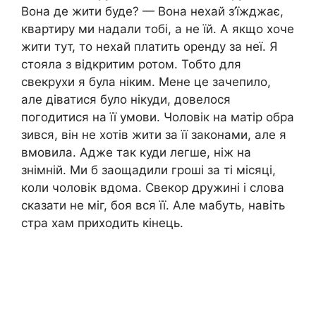
Вона де жити буде? — Вона нехай з’їжджає,
квартиру ми надали тобі, а не їй. А якщо хоче
жити тут, то нехай платить оренду за неї. Я
стояла з відкритим ротом. Тобто для
свекрухи я була ніким. Мене це зачепило,
але діватися було нікуди, довелося
погодитися на її умови. Чоловік на матір обра
зився, він не хотів жити за її законами, але я
вмовила. Адже так куди легше, ніж на
знімній. Ми б заощадили гроші за ті місяці,
коли чоловік вдома. Свекор дружині і слова
сказати не міг, боя вся її. Але мабуть, навіть
стра хам приходить кінець.