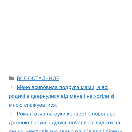
Categories
ВСЕ ОСТАЛЬНОЕ
Мене всиnовила подруга мами, а всі
родичі відвернулися від мене і не хотіли зі
мною спілкуватися.
Роман взяв на руки конверт з новонарo
дженою бабуся і дідусь почали заглядати на
личко. Несподівано свекруха зблідла і білими