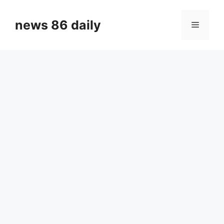
Skip
to
news 86 daily
Menu
content