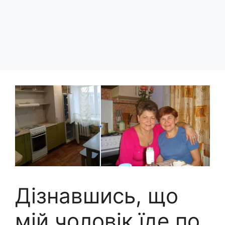
Дізнавшись, що
мій чоловік їде по