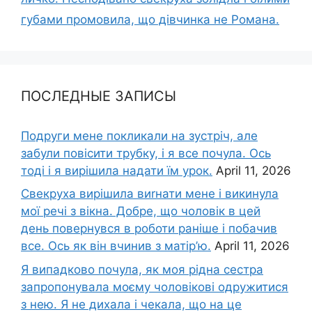
губами промовила, що дівчинка не Романа.
ПОСЛЕДНЫЕ ЗАПИСЫ
Подруги мене покликали на зустріч, але
забули повісити трубку, і я все почула. Ось
тоді і я вирішила надати їм урок.
April 11, 2026
Свекруха вирішила виrнати мене і викинула
мої речі з вікна. Добре, що чоловік в цей
день повернувся в роботи раніше і побачив
все. Ось як він вчинив з матір’ю.
April 11, 2026
Я випадково почула, як моя рідна сестра
запропонувала моєму чоловікові одружитися
з нею. Я не дихала і чекала, що на це