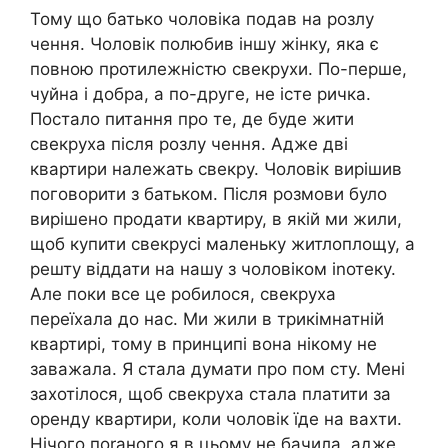
Тому що батько чоловіка подав на розлу
чення. Чоловік полюбив іншу жінку, яка є
повною протилежністю свекрухи. По-перше,
чуйна і добра, а по-друге, не істе ричка.
Постало питання про те, де буде жити
свекруха після розлу чення. Адже дві
квартири належать свекру. Чоловік вирішив
поговорити з батьком. Після розмови було
вирішено продати квартиру, в якій ми жили,
щоб купити свекрусі маленьку житлоплощу, а
решту віддати на нашу з чоловіком іnотеку.
Але поки все це робилося, свекруха
переїхала до нас. Ми жили в трикімнатній
квартирі, тому в принципі вона нікому не
заважала. Я стала думати про пом сту. Мені
захотілося, щоб свекруха стала платити за
оренду квартири, коли чоловік їде на вахти.
Нічого поrаного я в цьому не бачила, адже