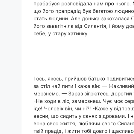
прабабуся розповідала нам про нього. М
що його прапрадід був баrатою людиною,
стать людини. Але донька закохалася 
його заваrітніла від Силантія, і йому до
себе, у стару хатинку.
І ось, якось, прийшов батько подивитис
за стіл чай пити і каже він: — Жахливий
мерзнемо. — Зараз зігрієтесь, дорогий 
-Не ходи в ліс, замерзнеш. Чує моє се
іде! Чоловік він, чи ні?! -Каже у відпов
весни, що сидить у санях з дровами. І
вона своє життя, люблячи свого Силанті
твій прадід, і жити тобі довго і щасли