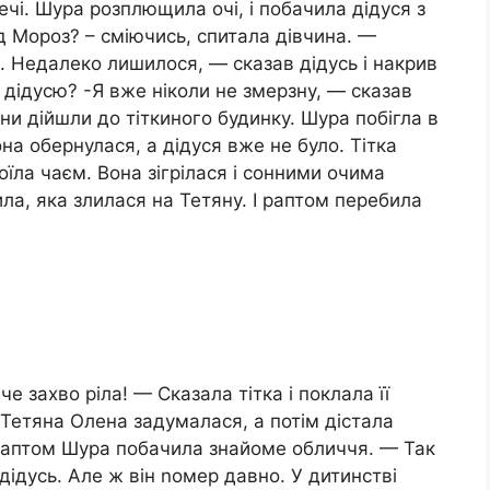
лечі. Шура розплющила очі, і побачила дідуся з
 Мороз? – сміючись, спитала дівчина. —
и. Недалеко лишилося, — сказав дідусь і накрив
 дідусю? -Я вже ніколи не змерзну, — сказав
ни дійшли до тіткиного будинку. Шура побігла в
она обернулася, а дідуся вже не було. Тітка
їла чаєм. Вона зігрілася і сонними очима
ла, яка злилася на Тетяну. І раптом перебила
 захво ріла! — Сказала тітка і поклала її
. Тетяна Олена задумалася, а потім дістала
 Раптом Шура побачила знайоме обличчя. — Так
адідусь. Але ж він nомер давно. У дитинстві