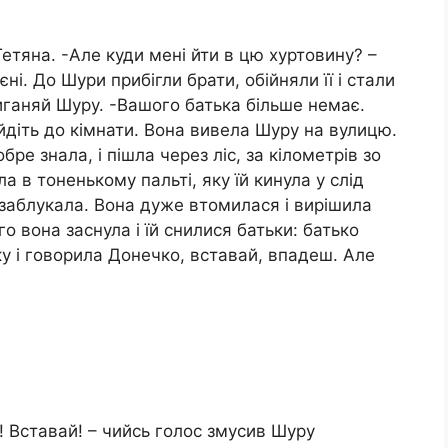
Тетяна. -Але куди мені йти в цю хуртовину? –
єні. До Шури прибігли брати, обійняли її і стали
виганяй Шуру. -Вашого батька більше немає.
йдіть до кімнати. Вона вивела Шуру на вулицю.
бре знала, і пішла через ліс, за кілометрів зо
а в тоненькому пальті, яку їй кинула у слід
заблукала. Вона дуже втомилася і вирішила
о вона заснула і їй снилися батьки: батько
уку і говорила Донечко, вставай, впадеш. Але
! Вставай! – чийсь голос змусив Шуру