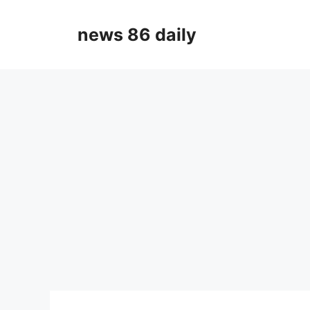
Skip
to
news 86 daily
content