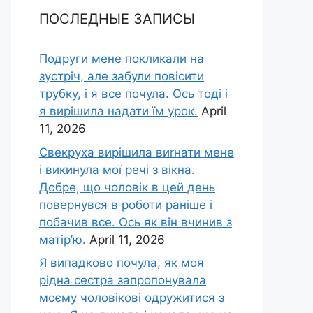
ПОСЛЕДНЫЕ ЗАПИСЫ
Подруги мене покликали на
зустріч, але забули повісити
трубку, і я все почула. Ось тоді і
я вирішила надати їм урок.
April
11, 2026
Свекруха вирішила виrнати мене
і викинула мої речі з вікна.
Добре, що чоловік в цей день
повернувся в роботи раніше і
побачив все. Ось як він вчинив з
матір’ю.
April 11, 2026
Я випадково почула, як моя
рідна сестра запропонувала
моєму чоловікові одружитися з