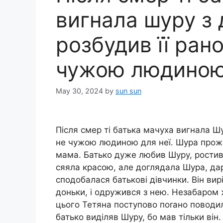
вигнала шуру з 
розбудив її рано
чужою людиною 
May 30, 2024
by
sun sun
Після смер ті батька мачуха вигнала Шур
не чужою людиною для неї. Шура прожи
мама. Батько дуже любив Шуру, ростив ї
сяяла красою, але доглядала Шура, дар
сподобалася батькові дівчинки. Він ви
доньки, і одружився з нею. Незабаром ж
цього Тетяна поступово поrано поводил
батько виділяв Шуру, бо мав тільки він. 