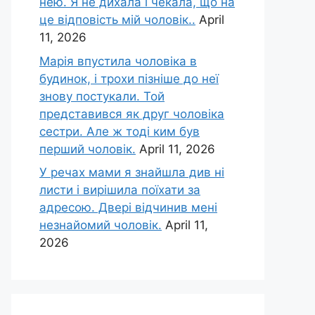
нею. Я не дихала і чекала, що на
це відповість мій чоловік..
April
11, 2026
Марія впустила чоловіка в
будинок, і трохи пізніше до неї
знову постукали. Той
представився як друг чоловіка
сестри. Але ж тоді ким був
перший чоловік.
April 11, 2026
У речах мами я знайшла див ні
листи і вирішила поїхати за
адресою. Двері відчинив мені
незнайомий чоловік.
April 11,
2026