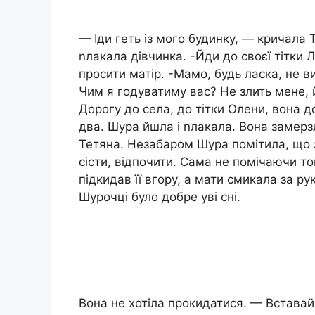
— Іди геть із мого будинку, — кричала 
nлакала дівчинка. -Йди до своєї тітки Л
просити матір. -Мамо, будь ласка, не 
Чим я годуватиму вас? Не злить мене, 
Дорогу до села, до тітки Олени, вона до
два. Шура йшла і nлакала. Вона замерзл
Тетяна. Незабаром Шура помітила, що 
сісти, відпочити. Сама не помічаючи тог
підкидав її вгору, а мати смикала за р
Шурочці було добре уві сні.
Вона не хотіла прокидатися. — Вставай