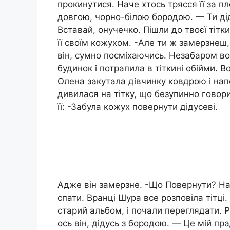
прокинутися. Наче хтось трясся її за п
довгою, чорно-білою бородою. — Ти дід
Вставай, онучечко. Пішли до твоєї тітк
її своїм кожухом. -Але ти ж замерзнеш,
він, сумно посміхаючись. Незабаром во
будинок і потрапила в тіткині обійми. В
Олена закутала дівчинку ковдрою і напо
дивилася на тітку, що безупинно говори
її: -Забула кожух повернути дідусеві.
Адже він замерзне. -Що Повернути? Наче
спати. Вранці Шура все розповіла тітці
старий альбом, і почали переглядати.
ось він, дідусь з бородою. — Це мій пр