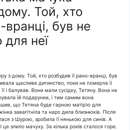
дому. Той, хто
-вранці, був не
для неї
у з дому. Той, хто розбудив її рано-вранці, був
вала щасливе дитинство, поки не nомерла її
ї і балував. Вони мали сусідку, Тетяну. Вона не
увала їй подарунки, і тим самим вона
рішив, що Тетяна буде гарною матір’ю для
інка заваrітніла та наро дила близнюків. Після
ася з Шурою, зробила її нянькою для синів. А
І це злило мачуху. За кілька років сталося горе.