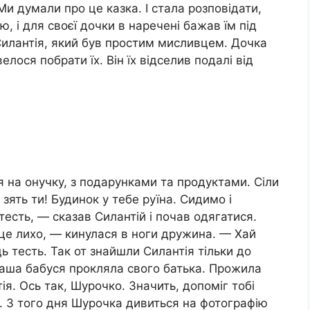
и думали про це казка. І стала розповідати,
 і для своєї дочки в наречені бажав їм під
Силантія, який був простим мисливцем. Дочка
велося побрати їх. Він їх відселив подалі від
я на онучку, з подарунками та продуктами. Сіли
 зять ти! Будинок у тебе руїна. Сидимо і
тесть, — сказав Силантій і почав одягатися.
рце лихо, — кинулася в ноги дружина. — Хай
ідь тесть. Так от знайшли Силантія тільки до
 наша бабуся прокляла свого батька. Прожила
я. Ось так, Шурочко. Значить, допоміг тобі
во. З того дня Шурочка дивиться на фотографію