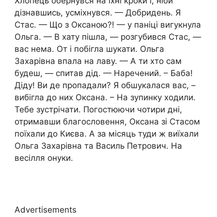
Хлопець обернувся на їхні кроки і, ніби
дізнавшись, усміхнувся. — Добридень. Я
Стас. — Що з Оксаною?! — у паніці вигукнула
Ольга. — В хату пішла, — розгубився Стас, —
вас нема. От і побігла шукати. Ольга
Захарівна впала на лаву. — А ти хто сам
будеш, — спитав дід. — Наречений. – Баба!
Діду! Ви де пропадали? Я обшукалася вас, –
вибігла до них Оксана. – На зупинку ходили.
Тебе зустрічати. Погостюючи чотири дні,
отримавши благословення, Оксана зі Стасом
поїхали до Києва. А за місяць туди ж виїхали
Ольга Захарівна та Василь Петрович. На
весілля онуки.
Advertisements