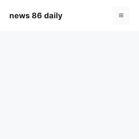
Skip
to
news 86 daily
Menu
content