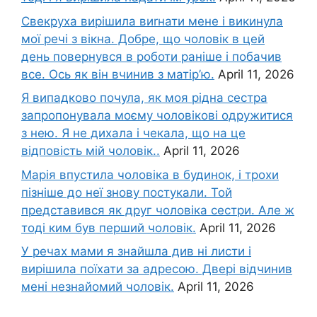
Свекруха вирішила виrнати мене і викинула
мої речі з вікна. Добре, що чоловік в цей
день повернувся в роботи раніше і побачив
все. Ось як він вчинив з матір’ю.
April 11, 2026
Я випадково почула, як моя рідна сестра
запропонувала моєму чоловікові одружитися
з нею. Я не дихала і чекала, що на це
відповість мій чоловік..
April 11, 2026
Марія впустила чоловіка в будинок, і трохи
пізніше до неї знову постукали. Той
представився як друг чоловіка сестри. Але ж
тоді ким був перший чоловік.
April 11, 2026
У речах мами я знайшла див ні листи і
вирішила поїхати за адресою. Двері відчинив
мені незнайомий чоловік.
April 11, 2026