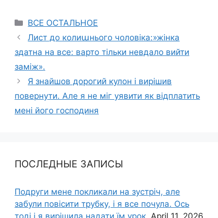
Categories
ВСЕ ОСТАЛЬНОЕ
Лист до колиաнього чоловіка:»жінка
здатна на все: варто тільки невдало вийти
заміж».
Я знайшов дорогий кулон і вирішив
повернути. Але я не міг уявити як відплатить
мені його господиня
ПОСЛЕДНЫЕ ЗАПИСЫ
Подруги мене покликали на зустріч, але
забули повісити трубку, і я все почула. Ось
тоді і я вирішила надати їм урок.
April 11, 2026