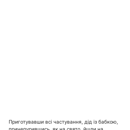
Приготувавши всі частування, дід із бабкою,
причепурившись, як на свято, йшли на