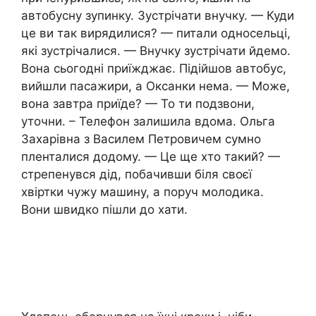
автобусну зупинку. Зустрічати внучку. — Куди
це ви так вирядилися? — питали односельці,
які зустрічалися. — Внучку зустрічати йдемо.
Вона сьогодні приїжджає. Підійшов автобус,
вийшли пасажири, а Оксанки нема. — Може,
вона завтра приїде? — То ти подзвони,
уточни. – Телефон залишила вдома. Ольга
Захарівна з Василем Петровичем сумно
пленталися додому. — Це ще хто такий? —
стрепенувся дід, побачивши біля своєї
хвіртки чужу машину, а поруч молодика.
Вони швидко пішли до хати.