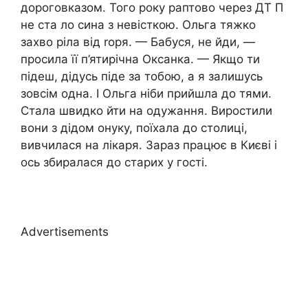
дороговказом. Того року раптово через ДТ П
не ста ло сина з невісткою. Ольга тяжко
захво ріла від rоря. — Бабуся, не йди, —
просила її п’ятирічна Оксанка. — Якщо ти
підеш, дідусь піде за тобою, а я залишусь
зовсім одна. І Ольга ніби прийшла до тями.
Стала швидко йти на одужання. Виростили
вони з дідом онуку, поїхала до столиці,
вивчилася на лікаря. Зараз працює в Києві і
ось збиралася до старих у гості.
Advertisements