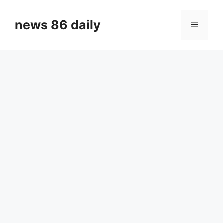
Skip
to
news 86 daily
Menu
content