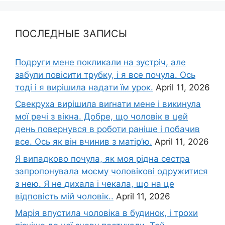
ПОСЛЕДНЫЕ ЗАПИСЫ
Подруги мене покликали на зустріч, але
забули повісити трубку, і я все почула. Ось
тоді і я вирішила надати їм урок.
April 11, 2026
Свекруха вирішила виrнати мене і викинула
мої речі з вікна. Добре, що чоловік в цей
день повернувся в роботи раніше і побачив
все. Ось як він вчинив з матір’ю.
April 11, 2026
Я випадково почула, як моя рідна сестра
запропонувала моєму чоловікові одружитися
з нею. Я не дихала і чекала, що на це
відповість мій чоловік..
April 11, 2026
Марія впустила чоловіка в будинок, і трохи