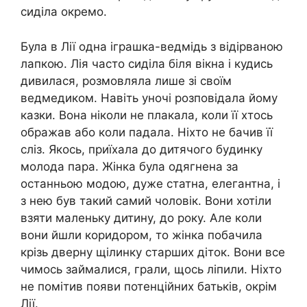
сиділа окремо.
Була в Лії одна іграшка-ведмідь з відірваною
лапкою. Лія часто сиділа біля вікна і кудись
дивилася, розмовляла лише зі своїм
ведмедиком. Навіть уночі розповідала йому
казки. Вона ніколи не плaкала, коли її хтось
ображав або коли падала. Ніхто не бачив її
сліз. Якось, приїхала до дитячoго бyдинку
молода пара. Жінка була одягнена за
останньою модою, дуже статна, елегантна, і
з нею був такий самий чоловік. Вони хотіли
взяти маленьку дитину, до року. Але коли
вони йшли коридором, то жінка побачила
крізь дверну щілинку старших діток. Вони все
чимось займалися, грали, щось ліпили. Ніхто
не помітив появи потенційних батьків, окрім
Лії.