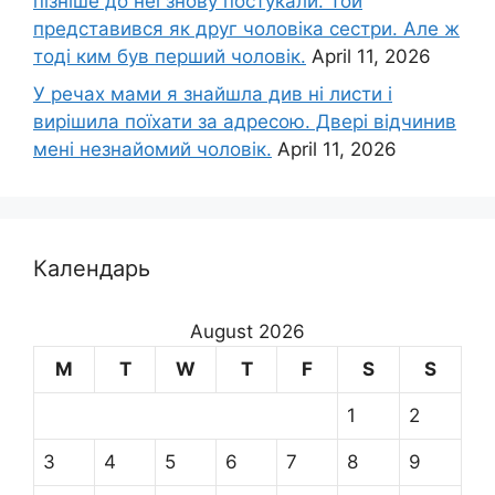
пізніше до неї знову постукали. Той
представився як друг чоловіка сестри. Але ж
тоді ким був перший чоловік.
April 11, 2026
У речах мами я знайшла див ні листи і
вирішила поїхати за адресою. Двері відчинив
мені незнайомий чоловік.
April 11, 2026
Календарь
August 2026
M
T
W
T
F
S
S
1
2
3
4
5
6
7
8
9