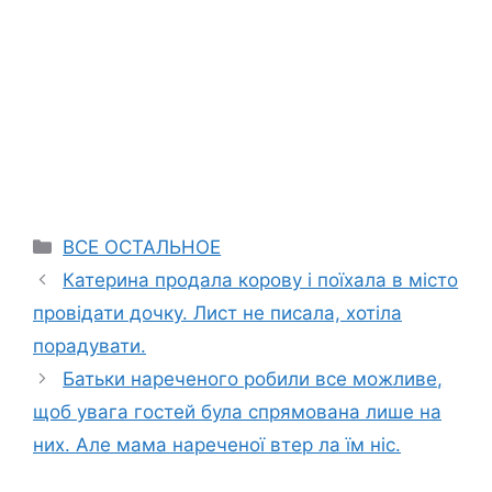
Categories
ВСЕ ОСТАЛЬНОЕ
Катерина продала корову і поїхала в місто
провідати дочку. Лист не писала, хотіла
порадувати.
Батьки нареченого робили все можливе,
щоб увага гостей була спрямована лише на
них. Але мама нареченої втер ла їм ніс.