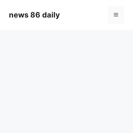
Skip
to
news 86 daily
Menu
content