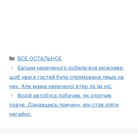
Categories
ВСЕ ОСТАЛЬНОЕ
Батьки нареченого робили все можливе,
щоб увага гостей була спрямована лише на
них. Але мама нареченої втер ла їм ніс.
Водій автобуса побачив, як хлопчик
плаче. Дізнавшись причину, він став діяти
негайно.