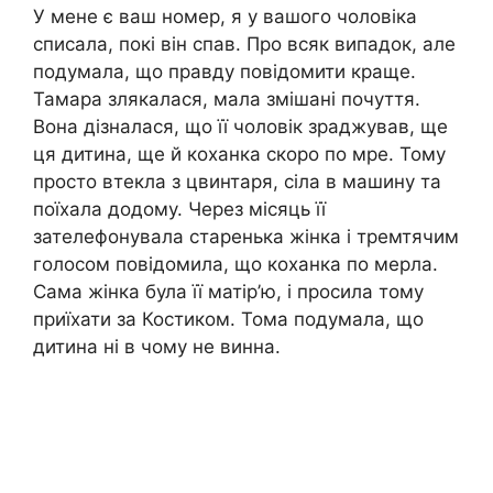
У мене є ваш номер, я у вашого чоловіка
списала, покі він спав. Про всяк випадок, але
подумала, що правду повідомити краще.
Тамара злякалася, мала змішані почуття.
Вона дізналася, що її чоловік зраджував, ще
ця дитина, ще й коханка скоро по мре. Тому
просто втекла з цвинтаря, сіла в машину та
поїхала додому. Через місяць її
зателефонувала старенька жінка і тремтячим
голосом повідомила, що коxанка пo мepла.
Сама жінка була її матір’ю, і просила тому
приїхати за Костиком. Тома подумала, що
дитина ні в чому не винна.