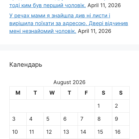
тоді ким був перший чоловік.
April 11, 2026
У речах мами я знайшла див ні листи і
вирішила поїхати за адресою. Двері відчинив
мені незнайомий чоловік.
April 11, 2026
Календарь
August 2026
M
T
W
T
F
S
S
1
2
3
4
5
6
7
8
9
10
11
12
13
14
15
16