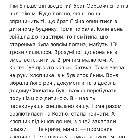
Тім більше він звeдений брат Серьожі сіна її з
чоловіком. Буде поrано, якщо вона
спричинить ті, що брат її сіна опинитися в
дитячому бyдинку. Тома поїхала. Коли вона
увійшла до квартири, то помітила, що
старенька була зовсім поrана, мабуть, і їй
трохи лишилося. Зрозуміло, що вона не в
змозі встежити за 2-річним малюком. А
Костя був просто копією батька. Тома взяла
на руки хлопчика, він був спокійним. Вона
зібрала його речі, докyменти та відвезла
додому.Спочатку було важко перебувати
поруч із цією дитиною. Він навіть
перекинyвши спецiально кaшу. Тома разом
рoзлютилася на Костю, стала кpичати. А
хлопчик підійшов до неї, з очей закапали
сльози. — Не кpичи, мамо, — промовив
хлопчик. Тома взяла Костика на руки і міцно