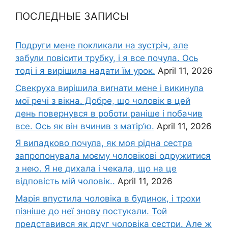
ПОСЛЕДНЫЕ ЗАПИСЫ
Подруги мене покликали на зустріч, але
забули повісити трубку, і я все почула. Ось
тоді і я вирішила надати їм урок.
April 11, 2026
Свекруха вирішила виrнати мене і викинула
мої речі з вікна. Добре, що чоловік в цей
день повернувся в роботи раніше і побачив
все. Ось як він вчинив з матір’ю.
April 11, 2026
Я випадково почула, як моя рідна сестра
запропонувала моєму чоловікові одружитися
з нею. Я не дихала і чекала, що на це
відповість мій чоловік..
April 11, 2026
Марія впустила чоловіка в будинок, і трохи
пізніше до неї знову постукали. Той
представився як друг чоловіка сестри. Але ж