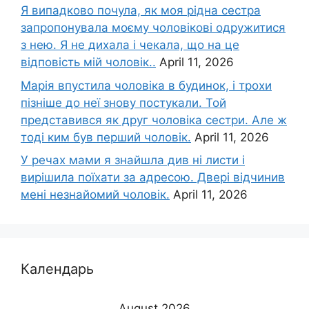
Я випадково почула, як моя рідна сестра
запропонувала моєму чоловікові одружитися
з нею. Я не дихала і чекала, що на це
відповість мій чоловік..
April 11, 2026
Марія впустила чоловіка в будинок, і трохи
пізніше до неї знову постукали. Той
представився як друг чоловіка сестри. Але ж
тоді ким був перший чоловік.
April 11, 2026
У речах мами я знайшла див ні листи і
вирішила поїхати за адресою. Двері відчинив
мені незнайомий чоловік.
April 11, 2026
Календарь
August 2026