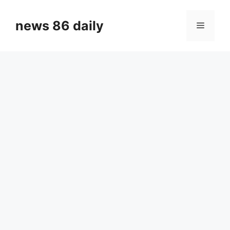
Skip
to
news 86 daily
Menu
content