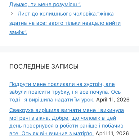
Думаю, ти мене розумієш ”.
Лист до колиաнього чоловіка:”жінка
здатна на все: варто тільки невдало вийти
заміж”.
ПОСЛЕДНЫЕ ЗАПИСЫ
Подруги мене покликали на зустріч, але
забули повісити трубку, і я все почула. Ось
тоді і я вирішила надати їм урок.
April 11, 2026
Свекруха вирішила виrнати мене і викинула
мої речі з вікна. Добре, що чоловік в цей
день повернувся в роботи раніше і побачив
все. Ось як він вчинив з матір’ю.
April 11, 2026