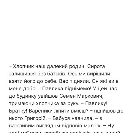
– Хлопчик наш далекий родич. Сирота
залишився без батьків. Ось ми вирішили
взяти його до себе. Вас підняли. Он які ви в
мене добрі. І Павлика піднімемо! У цей час
до будинку увійшов Семен Маркович,
тримаючи хлопчика за руку. – Павлику!
Братку! Вареники ліпити вмієш? – підійшов до
нього Григорій. – Бабуся навчила, – з
важливим виглядом відповів малюк. – Ну
тоді мої руки, спробуєш пиріжків, чаю випий,