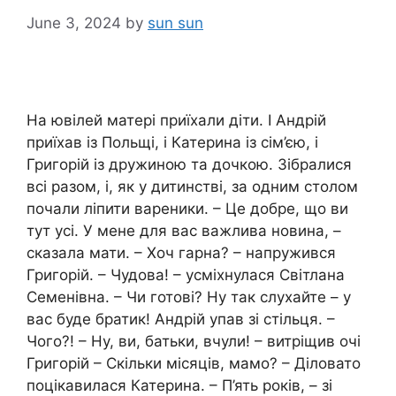
June 3, 2024
by
sun sun
На ювілей матері приїхали діти. І Андрій
приїхав із Польщі, і Катерина із сім’єю, і
Григорій із дружиною та дочкою. Зібралися
всі разом, і, як у дитинстві, за одним столом
почали ліпити вареники. – Це добре, що ви
тут усі. У мене для вас важлива новина, –
сказала мати. – Хоч гарна? – напружився
Григорій. – Чудова! – усміхнулася Світлана
Семенівна. – Чи готові? Ну так слухайте – у
вас буде братик! Андрій упав зі стільця. –
Чого?! – Ну, ви, батьки, вчули! – витріщив очі
Григорій – Скільки місяців, мамо? – Діловато
поцікавилася Катерина. – П’ять років, – зі