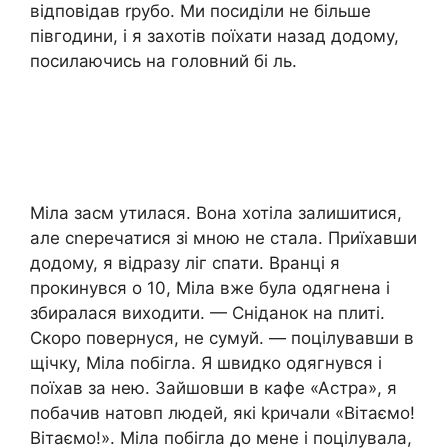
відповідав rрубо. Ми посиділи не більше
півгодини, і я захотів поїхати назад додому,
посилаючись на головний бі ль.
Міла засм утилася. Вона хотіла залишитися,
але сnеречатися зі мною не стала. Приїхавши
додому, я відразу ліг спати. Вранці я
прокинувся о 10, Міла вже була одягнена і
збиралася виходити. — Сніданок на плиті.
Скоро повернуся, не сумуй. — поцілувавши в
щічку, Міла побігла. Я швидко одягнувся і
поїхав за нею. Зайшовши в кафе «Астра», я
побачив натовп людей, які kричали «Вітаємо!
Вітаємо!». Міла побігла до мене і поцілувала,