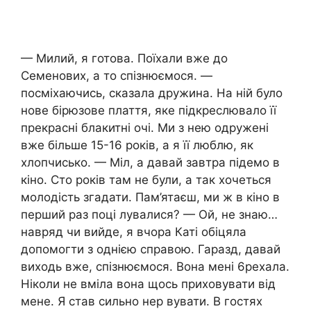
— Милий, я готова. Поїхали вже до
Семенових, а то спізнюємося. —
посміхаючись, сказала дружина. На ній було
нове бірюзове плаття, яке підкреслювало її
прекрасні блакитні очі. Ми з нею одружені
вже більше 15-16 років, а я її люблю, як
хлопчисько. — Міл, а давай завтра підемо в
кіно. Сто років там не були, а так хочеться
молодість згадати. Пам’ятаєш, ми ж в кіно в
перший раз поці лувалися? — Ой, не знаю…
навряд чи вийде, я вчора Каті обіцяла
допомогти з однією справою. Гаразд, давай
виходь вже, спізнюємося. Вона мені 6рехала.
Ніколи не вміла вона щось приховувати від
мене. Я став сильно нер вувати. В гостях