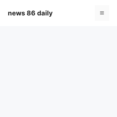
Skip
to
news 86 daily
Menu
content