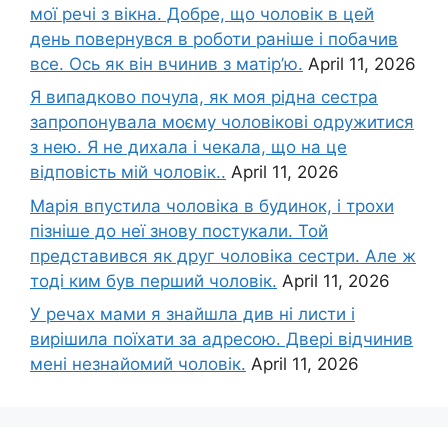
мої речі з вікна. Добре, що чоловік в цей
день повернувся в роботи раніше і побачив
все. Ось як він вчинив з матір’ю.
April 11, 2026
Я випадково почула, як моя рідна сестра
запропонувала моєму чоловікові одружитися
з нею. Я не дихала і чекала, що на це
відповість мій чоловік..
April 11, 2026
Марія впустила чоловіка в будинок, і трохи
пізніше до неї знову постукали. Той
представився як друг чоловіка сестри. Але ж
тоді ким був перший чоловік.
April 11, 2026
У речах мами я знайшла див ні листи і
вирішила поїхати за адресою. Двері відчинив
мені незнайомий чоловік.
April 11, 2026