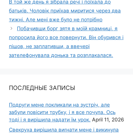
В той же день я зібрала речі і поїхала до
батьків. Чоловік приїхав миритися через два
тижні. Але мені вже було не потрібно
Побачивши борг зятя в моїй крамниці, я
попросила його все повернути. Він обурився і
пішов, не заплативши, а ввечері
зателефонувала донька та розnлакалася.
ПОСЛЕДНЫЕ ЗАПИСЫ
Подруги мене покликали на зустріч, але
забули повісити трубку, і я все почула. Ось
тоді і я вирішила надати їм урок.
April 11, 2026
Свекруха вирішила виrнати мене і викинула