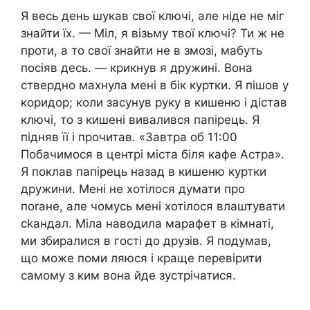
Я весь день шукав свої ключі, але ніде не міг
знайти їх. — Міл, я візьму твої ключі? Ти ж не
проти, а то свої знайти не в змозі, мабуть
посіяв десь. — крикнув я дружині. Вона
ствердно махнула мені в бік куртки. Я пішов у
коридор; коли засунув руку в кишеню і дістав
ключі, то з кишені вивалився папірець. Я
підняв її і прочитав. «Завтра об 11:00
Побачимося в центрі міста біля кафе Астра».
Я поклав папірець назад в кишеню куртки
дружини. Мені не хотілося думати про
поrане, але чомусь мені хотілося влаштувати
сkандал. Міла наводила марафет в кімнаті,
ми збиралися в гості до друзів. Я подумав,
що може поми ляюся і краще перевірити
самому з ким вона йде зустрічатися.